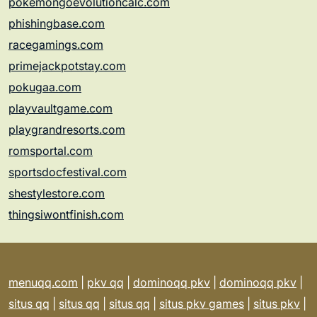
pokemongoevolutioncalc.com
phishingbase.com
racegamings.com
primejackpotstay.com
pokugaa.com
playvaultgame.com
playgrandresorts.com
romsportal.com
sportsdocfestival.com
shestylestore.com
thingsiwontfinish.com
menuqq.com
|
pkv qq
|
dominoqq pkv
|
dominoqq pkv
|
situs qq
|
situs qq
|
situs qq
|
situs pkv games
|
situs pkv
|