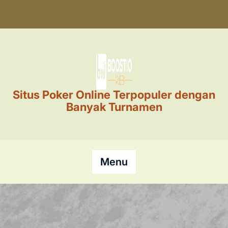
Skip
to
content
Situs Poker Online Terpopuler dengan
Banyak Turnamen
Menu