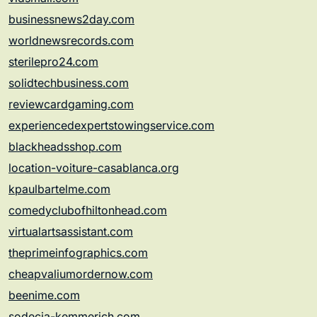
businessnews2day.com
worldnewsrecords.com
sterilepro24.com
solidtechbusiness.com
reviewcardgaming.com
experiencedexpertstowingservice.com
blackheadsshop.com
location-voiture-casablanca.org
kpaulbartelme.com
comedyclubofhiltonhead.com
virtualartsassistant.com
theprimeinfographics.com
cheapvaliumordernow.com
beenime.com
sodecia-kemmerich.com