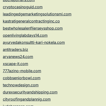
cryptocasinoguid.com
leadingedgemarketingsolutionsmi.com
kastratigeneralcontractinginc.co
bestwholesalenfljerseysshop.com
openlivinglabdays14.com
ayurvedakonsultti-kari-nokela.com
antitraders.biz
aryanews24.com
xscape-it.com
777azino-mobile.com
cobbseniorbowl.com
technowdesign.com
durexsecurityandshipping.com
cityroofingandplannig.com