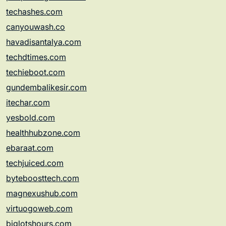
techashes.com
canyouwash.co
havadisantalya.com
techdtimes.com
techieboot.com
gundembalikesir.com
itechar.com
yesbold.com
healthhubzone.com
ebaraat.com
techjuiced.com
byteboosttech.com
magnexushub.com
virtuogoweb.com
biglotshours.com