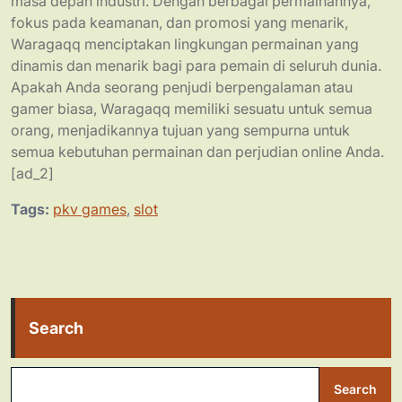
masa depan industri. Dengan berbagai permainannya,
fokus pada keamanan, dan promosi yang menarik,
Waragaqq menciptakan lingkungan permainan yang
dinamis dan menarik bagi para pemain di seluruh dunia.
Apakah Anda seorang penjudi berpengalaman atau
gamer biasa, Waragaqq memiliki sesuatu untuk semua
orang, menjadikannya tujuan yang sempurna untuk
semua kebutuhan permainan dan perjudian online Anda.
[ad_2]
Tags:
pkv games
,
slot
Search
Search