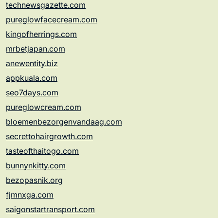
technewsgazette.com
pureglowfacecream.com
kingofherrings.com
mrbetjapan.com
anewentity.biz
appkuala.com
seo7days.com
pureglowcream.com
bloemenbezorgenvandaag.com
secrettohairgrowth.com
tasteofthaitogo.com
bunnynkitty.com
bezopasnik.org
fjmnxga.com
saigonstartransport.com