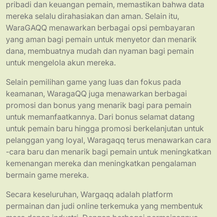
pribadi dan keuangan pemain, memastikan bahwa data
mereka selalu dirahasiakan dan aman. Selain itu,
WaraGAQQ menawarkan berbagai opsi pembayaran
yang aman bagi pemain untuk menyetor dan menarik
dana, membuatnya mudah dan nyaman bagi pemain
untuk mengelola akun mereka.
Selain pemilihan game yang luas dan fokus pada
keamanan, WaragaQQ juga menawarkan berbagai
promosi dan bonus yang menarik bagi para pemain
untuk memanfaatkannya. Dari bonus selamat datang
untuk pemain baru hingga promosi berkelanjutan untuk
pelanggan yang loyal, Waragaqq terus menawarkan cara
-cara baru dan menarik bagi pemain untuk meningkatkan
kemenangan mereka dan meningkatkan pengalaman
bermain game mereka.
Secara keseluruhan, Wargaqq adalah platform
permainan dan judi online terkemuka yang membentuk