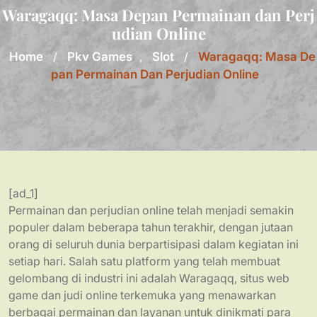
Waragaqq: Masa Depan Permainan dan Perj
udian Online
Home
/
Pkv Games
,
Slot
/
Waragaqq: Masa De
Pan Permainan Dan Perjudian Online
[ad_1]
Permainan dan perjudian online telah menjadi semakin
populer dalam beberapa tahun terakhir, dengan jutaan
orang di seluruh dunia berpartisipasi dalam kegiatan ini
setiap hari. Salah satu platform yang telah membuat
gelombang di industri ini adalah Waragaqq, situs web
game dan judi online terkemuka yang menawarkan
berbagai permainan dan layanan untuk dinikmati para