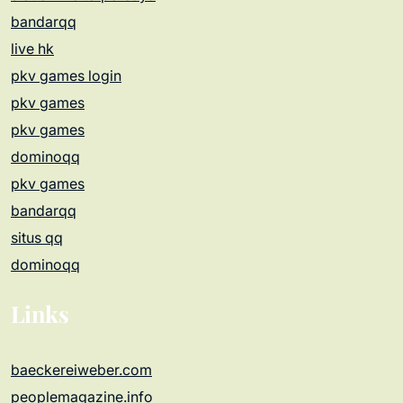
bandarqq
live hk
pkv games login
pkv games
pkv games
dominoqq
pkv games
bandarqq
situs qq
dominoqq
Links
baeckereiweber.com
peoplemagazine.info