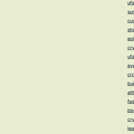
uf
su
cu
st
ep
cr
uf
ev
cr
bu
al
fa
bb
cr
le