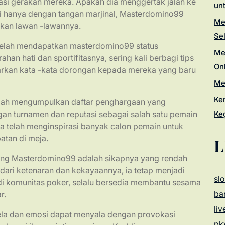
i gerakan mereka. Apakah dia menggertak jalan ke
un
ni hanya dengan tangan marjinal, Masterdomino99
Me
irkan lawan -lawannya.
Se
 telah mendapatkan masterdomino99 status
Me
han hati dan sportifitasnya, sering kali berbagi tips
On
arkan kata -kata dorongan kepada mereka yang baru
Me
Ke
elah mengumpulkan daftar penghargaan yang
n turnamen dan reputasi sebagai salah satu pemain
Ke
nya telah menginspirasi banyak calon pemain untuk
atan di meja.
L
ntang Masterdomino99 adalah sikapnya yang rendah
 dari ketenaran dan kekayaannya, ia tetap menjadi
slo
di komunitas poker, selalu bersedia membantu sesama
ba
r.
liv
lela dan emosi dapat menyala dengan provokasi
pk