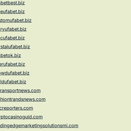
abetbest.biz
reufabet.biz
stomufabet.biz
oryufabet.biz
icufabet.biz
ystalufabet.biz
abetok.biz
erufabet.biz
owdufabet.biz
ildufabet.biz
ltransportnews.com
shiontrandsnews.com
creporters.com
yptocasinoguid.com
adingedgemarketingsolutionsmi.com