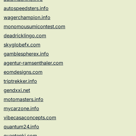
autospeedsters.info
wagerchampion.info
monomousumicontest.com
deadricklingo.com
skyglobefx.com
gamblespherex.info
agentur-ramsenthaler.com
eomdesigns.com
triptrekker.info
gendxxi.net
motomasters.info
mycarzone.info
vibecasaconcepts.com
quantum24.info
quantenki.com