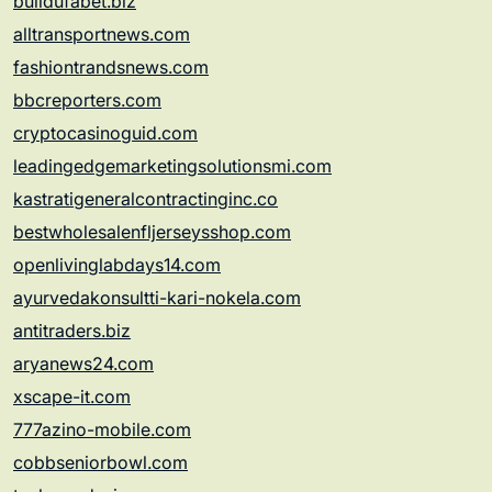
buildufabet.biz
alltransportnews.com
fashiontrandsnews.com
bbcreporters.com
cryptocasinoguid.com
leadingedgemarketingsolutionsmi.com
kastratigeneralcontractinginc.co
bestwholesalenfljerseysshop.com
openlivinglabdays14.com
ayurvedakonsultti-kari-nokela.com
antitraders.biz
aryanews24.com
xscape-it.com
777azino-mobile.com
cobbseniorbowl.com