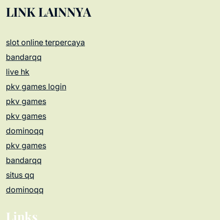
LINK LAINNYA
slot online terpercaya
bandarqq
live hk
pkv games login
pkv games
pkv games
dominoqq
pkv games
bandarqq
situs qq
dominoqq
Links