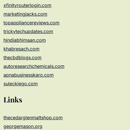
xfinityrouterlogin.com
marketingjacks.com
topappliancereviews.com
trickytechupdates.com
hindiabhimaan.com
khabresach.com
thecbdblogs.com
autoresearchchemicals.com
apnabusinesskaro.com
suleckiego.com
Links
thecedarglenmaltshop.com
georgemason.org