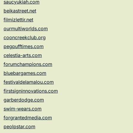
saucyukiah.com
beikastreet.net
filmizlettir.net
ourmultiworlds.com
cooncreekclub.org
pegpufftimes.com
celestia-arts.com
forumchampions.com
bluebargames.com
festivaldelamalou.com
firstsigninnovations.com
garberdodge.com
swim-wears.com
forgrantedmedia.com
peolpstar.com