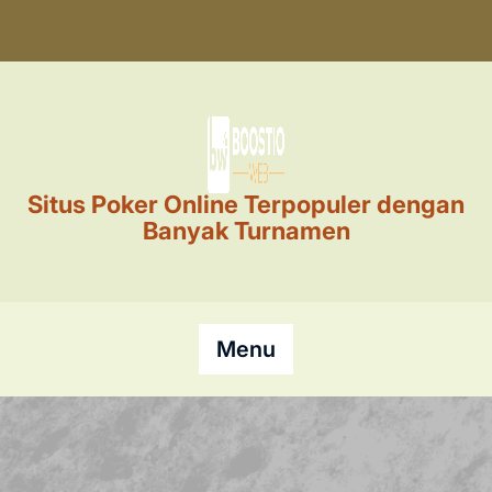
Skip
to
content
Situs Poker Online Terpopuler dengan
Banyak Turnamen
Menu