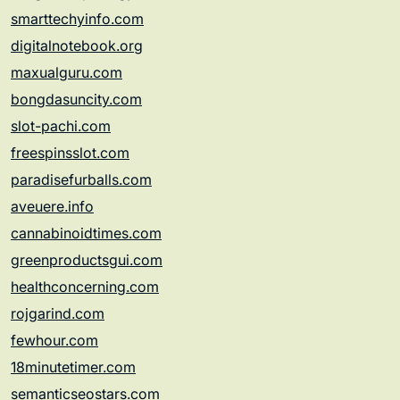
smarttechyinfo.com
digitalnotebook.org
maxualguru.com
bongdasuncity.com
slot-pachi.com
freespinsslot.com
paradisefurballs.com
aveuere.info
cannabinoidtimes.com
greenproductsgui.com
healthconcerning.com
rojgarind.com
fewhour.com
18minutetimer.com
semanticseostars.com