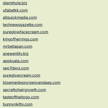
diemthole.biz
ufabetkk.com
allquickmedia.com
technewsgazette.com
pureglowfacecream.com
kingofherrings.com
mrbetjapan.com
anewentity.biz
appkuala.com
seo7days.com
pureglowcream.com
bloemenbezorgenvandaag.com
secrettohairgrowth.com
tasteofthaitogo.com
bunnynkitty.com