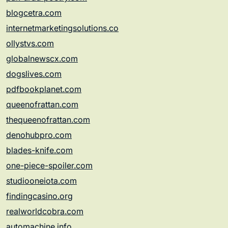
blogcetra.com
internetmarketingsolutions.co
ollystvs.com
globalnewscx.com
dogslives.com
pdfbookplanet.com
queenofrattan.com
thequeenofrattan.com
denohubpro.com
blades-knife.com
one-piece-spoiler.com
studiooneiota.com
findingcasino.org
realworldcobra.com
automachine.info