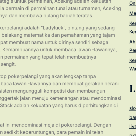
ategis untuk permainan, Aceking adalah kekuatan
On
ia bermain di permainan tunai atau turnamen, Aceking
Me
nya dan membawa pulang hadiah teratas.
Ke
erpelangi adalah “Ladyluck”, bintang yang sedang
Ke
tar belakang matematika dan pemahaman yang tajam
Ah
epat membuat nama untuk dirinya sendiri sebagai
orm. Kemampuannya untuk membaca lawan -lawannya,
Pe
n permainan yang tepat telah membuatnya
Ke
sengit.
Wa
n top pokerpelangi yang akan lengkap tanpa
baca lawan -lawannya dan membuat gerakan berani
L
nsisten mengungguli kompetisi dan membangun
nggertak jalan menuju kemenangan atau mendominasi
Stack adalah kekuatan yang harus diperhitungkan di
slo
ba
at ini mendominasi meja di pokerpelangi. Dengan
liv
n sedikit keberuntungan, para pemain ini telah
pk