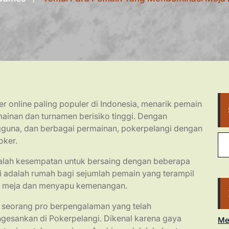
er online paling populer di Indonesia, menarik pemain
mainan dan turnamen berisiko tinggi. Dengan
guna, dan berbagai permainan, pokerpelangi dengan
oker.
dalah kesempatan untuk bersaing dengan beberapa
i adalah rumah bagi sejumlah pemain yang terampil
i meja dan menyapu kemenangan.
”, seorang pro berpengalaman yang telah
sankan di Pokerpelangi. Dikenal karena gaya
Me