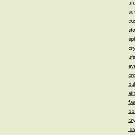
uf
su
cu
st
ep
cr
uf
ev
cr
bu
al
fa
bb
cr
le