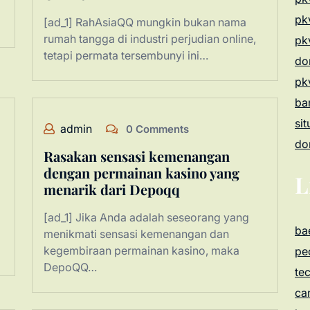
pk
[ad_1] RahAsiaQQ mungkin bukan nama
rumah tangga di industri perjudian online,
pk
tetapi permata tersembunyi ini…
do
pk
ba
sit
admin
0 Comments
do
Rasakan sensasi kemenangan
dengan permainan kasino yang
L
menarik dari Depoqq
[ad_1] Jika Anda adalah seseorang yang
ba
menikmati sensasi kemenangan dan
kegembiraan permainan kasino, maka
pe
DepoQQ…
te
ca