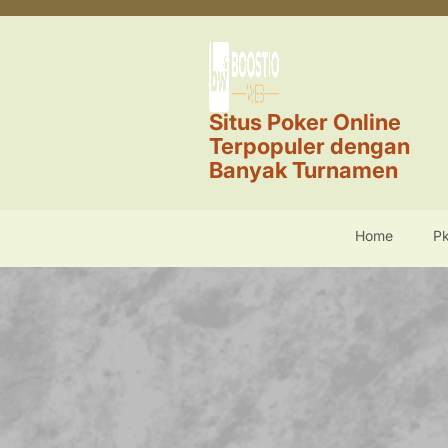
Skip
to
content
Situs Poker Online
Terpopuler dengan
Banyak Turnamen
Home
P