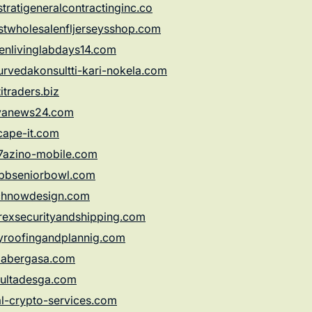
stratigeneralcontractinginc.co
stwholesalenfljerseysshop.com
enlivinglabdays14.com
urvedakonsultti-kari-nokela.com
itraders.biz
yanews24.com
cape-it.com
7azino-mobile.com
bbseniorbowl.com
chnowdesign.com
rexsecurityandshipping.com
tyroofingandplannig.com
dabergasa.com
yultadesga.com
al-crypto-services.com