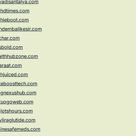
vadisantalya.com
chdtimes.com
chieboot.com
ndembalikesir.com
echar.com
sbold.com
althhubzone.com
araat.com
chjuiced.com
teboosttech.com
gnexushub.com
rtuogoweb.com
glotshours.com
yliraglutide.com
linesafemeds.com