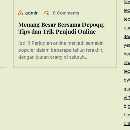
ha
te
admin
0 Comments
te
Menang Besar Bersama Depoqq:
gu
Tips dan Trik Penjudi Online
it
[ad_1] Perjudian online menjadi semakin
ye
populer dalam beberapa tahun terakhir,
he
dengan jutaan orang di seluruh…
eb
te
by
ma
vi
bi
bu
on