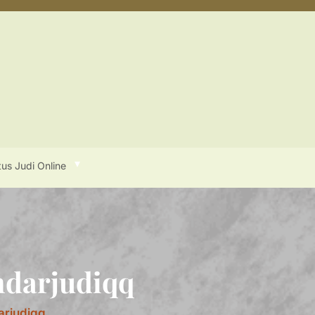
tus Judi Online
ndarjudiqq
arjudiqq