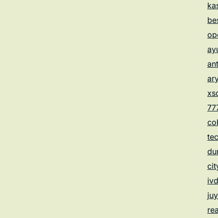
ka
be
op
ay
ant
ar
xs
77
co
te
du
ci
iv
ju
re