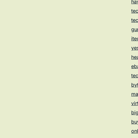
ha
te
te
gu
it
ye
he
eb
te
by
ma
vi
bi
bu
on