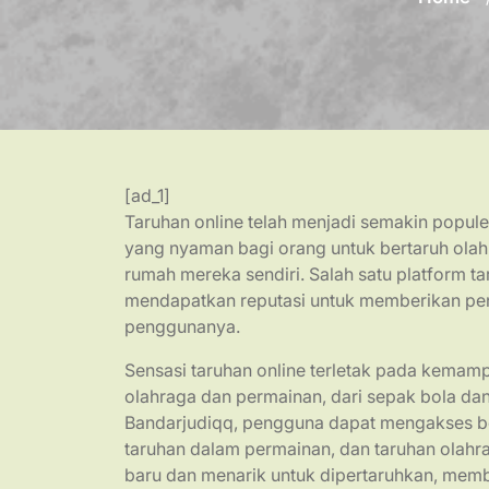
[ad_1]
Taruhan online telah menjadi semakin popul
yang nyaman bagi orang untuk bertaruh ola
rumah mereka sendiri. Salah satu platform ta
mendapatkan reputasi untuk memberikan pe
penggunanya.
Sensasi taruhan online terletak pada kema
olahraga dan permainan, dari sepak bola da
Bandarjudiqq, pengguna dapat mengakses ber
taruhan dalam permainan, dan taruhan olahrag
baru dan menarik untuk dipertaruhkan, membu