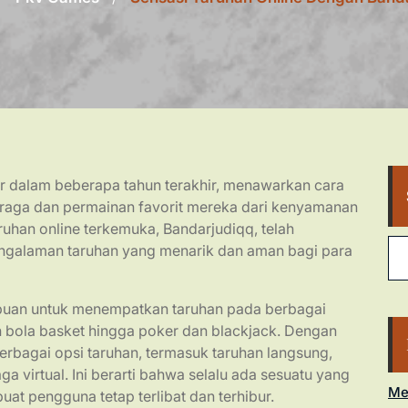
er dalam beberapa tahun terakhir, menawarkan cara
hraga dan permainan favorit mereka dari kenyamanan
ruhan online terkemuka, Bandarjudiqq, telah
ngalaman taruhan yang menarik dan aman bagi para
mpuan untuk menempatkan taruhan pada berbagai
n bola basket hingga poker dan blackjack. Dengan
bagai opsi taruhan, termasuk taruhan langsung,
a virtual. Ini berarti bahwa selalu ada sesuatu yang
Me
at pengguna tetap terlibat dan terhibur.