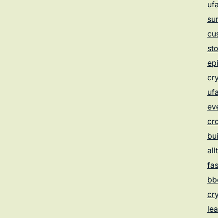
uf
su
cu
st
ep
cr
uf
ev
cr
bu
al
fa
bb
cr
le