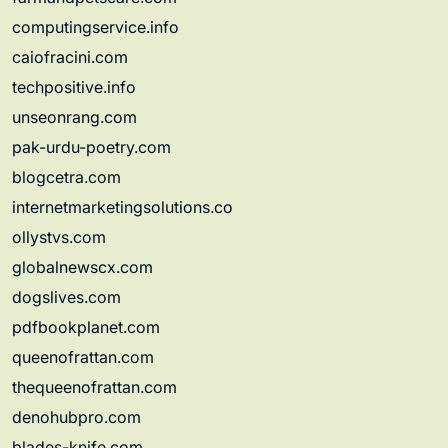
computingservice.info
caiofracini.com
techpositive.info
unseonrang.com
pak-urdu-poetry.com
blogcetra.com
internetmarketingsolutions.co
ollystvs.com
globalnewscx.com
dogslives.com
pdfbookplanet.com
queenofrattan.com
thequeenofrattan.com
denohubpro.com
blades-knife.com