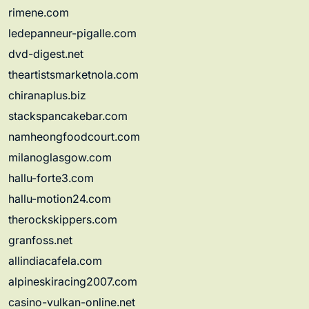
rimene.com
ledepanneur-pigalle.com
dvd-digest.net
theartistsmarketnola.com
chiranaplus.biz
stackspancakebar.com
namheongfoodcourt.com
milanoglasgow.com
hallu-forte3.com
hallu-motion24.com
therockskippers.com
granfoss.net
allindiacafela.com
alpineskiracing2007.com
casino-vulkan-online.net