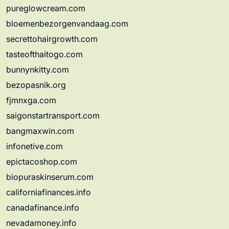
pureglowcream.com
bloemenbezorgenvandaag.com
secrettohairgrowth.com
tasteofthaitogo.com
bunnynkitty.com
bezopasnik.org
fjmnxga.com
saigonstartransport.com
bangmaxwin.com
infonetive.com
epictacoshop.com
biopuraskinserum.com
californiafinances.info
canadafinance.info
nevadamoney.info