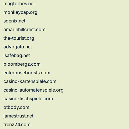
magforbes.net
monkeycap.org
sdenix.net
amarinhillcrest.com
the-tourist.org
advogato.net
isafebag.net
bloombergz.com
enterpriseboosts.com
casino-kartenspiele.com
casino-automatenspiele.org
casino-tischspiele.com
otbody.com
jamestrust.net
trenz24.com