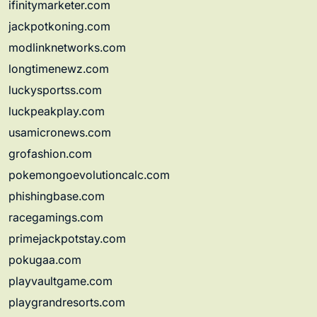
ifinitymarketer.com
jackpotkoning.com
modlinknetworks.com
longtimenewz.com
luckysportss.com
luckpeakplay.com
usamicronews.com
grofashion.com
pokemongoevolutioncalc.com
phishingbase.com
racegamings.com
primejackpotstay.com
pokugaa.com
playvaultgame.com
playgrandresorts.com