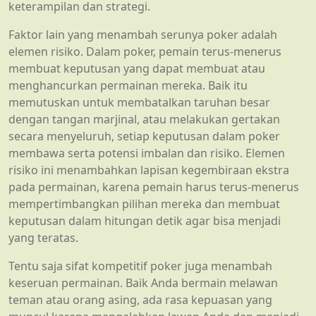
keterampilan dan strategi.
Faktor lain yang menambah serunya poker adalah
elemen risiko. Dalam poker, pemain terus-menerus
membuat keputusan yang dapat membuat atau
menghancurkan permainan mereka. Baik itu
memutuskan untuk membatalkan taruhan besar
dengan tangan marjinal, atau melakukan gertakan
secara menyeluruh, setiap keputusan dalam poker
membawa serta potensi imbalan dan risiko. Elemen
risiko ini menambahkan lapisan kegembiraan ekstra
pada permainan, karena pemain harus terus-menerus
mempertimbangkan pilihan mereka dan membuat
keputusan dalam hitungan detik agar bisa menjadi
yang teratas.
Tentu saja sifat kompetitif poker juga menambah
keseruan permainan. Baik Anda bermain melawan
teman atau orang asing, ada rasa kepuasan yang