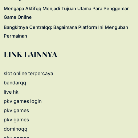
Mengapa Aktifqq Menjadi Tujuan Utama Para Penggemar
Game Online
Bangkitnya Centralqq: Bagaimana Platform Ini Mengubah
Permainan
LINK LAINNYA
slot online terpercaya
bandarqq
live hk
pkv games login
pkv games
pkv games
dominoqq