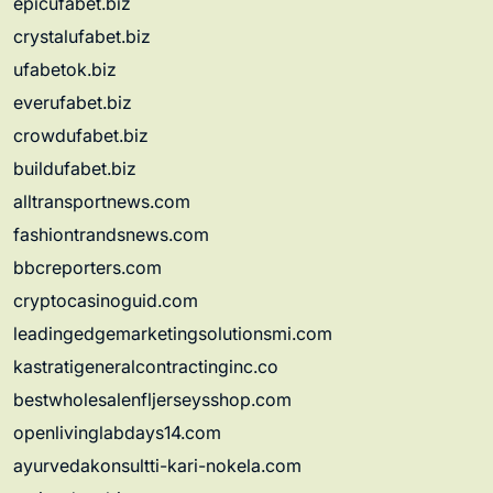
epicufabet.biz
crystalufabet.biz
ufabetok.biz
everufabet.biz
crowdufabet.biz
buildufabet.biz
alltransportnews.com
fashiontrandsnews.com
bbcreporters.com
cryptocasinoguid.com
leadingedgemarketingsolutionsmi.com
kastratigeneralcontractinginc.co
bestwholesalenfljerseysshop.com
openlivinglabdays14.com
ayurvedakonsultti-kari-nokela.com