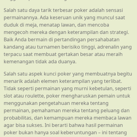
Salah satu daya tarik terbesar poker adalah sensasi
permainannya. Ada keseruan unik yang muncul saat
duduk di meja, menatap lawan, dan mencoba
mengecoh mereka dengan keterampilan dan strategi.
Baik Anda bermain di pertandingan persahabatan
kandang atau turnamen berisiko tinggi, adrenalin yang
terpacu saat membuat gertakan besar atau meraih
kemenangan tidak ada duanya.
Salah satu aspek kunci poker yang membuatnya begitu
menarik adalah elemen keterampilan yang terlibat.
Tidak seperti permainan yang murni kebetulan, seperti
slot atau roulette, poker mengharuskan pemain untuk
menggunakan pengetahuan mereka tentang
permainan, pemahaman mereka tentang peluang dan
probabilitas, dan kemampuan mereka membaca lawan
agar bisa sukses. Ini berarti bahwa hasil permainan
poker bukan hanya soal keberuntungan – ini tentang