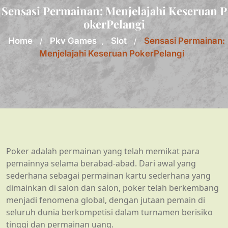
Sensasi Permainan: Menjelajahi Keseruan P
okerPelangi
Home
/
Pkv Games
,
Slot
/
Sensasi Permainan:
Menjelajahi Keseruan PokerPelangi
Poker adalah permainan yang telah memikat para
pemainnya selama berabad-abad. Dari awal yang
sederhana sebagai permainan kartu sederhana yang
dimainkan di salon dan salon, poker telah berkembang
menjadi fenomena global, dengan jutaan pemain di
seluruh dunia berkompetisi dalam turnamen berisiko
tinggi dan permainan uang.