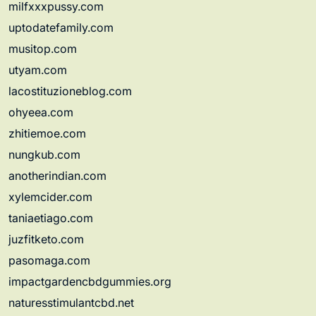
milfxxxpussy.com
uptodatefamily.com
musitop.com
utyam.com
lacostituzioneblog.com
ohyeea.com
zhitiemoe.com
nungkub.com
anotherindian.com
xylemcider.com
taniaetiago.com
juzfitketo.com
pasomaga.com
impactgardencbdgummies.org
naturesstimulantcbd.net