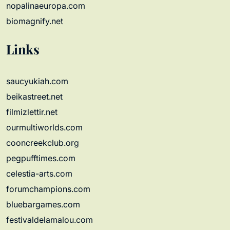
nopalinaeuropa.com
biomagnify.net
Links
saucyukiah.com
beikastreet.net
filmizlettir.net
ourmultiworlds.com
cooncreekclub.org
pegpufftimes.com
celestia-arts.com
forumchampions.com
bluebargames.com
festivaldelamalou.com