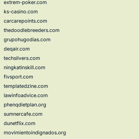
extrem-poker.com
ks-casino.com
carcarepoints.com
thedoodlebreeders.com
grupohugodias.com
deqair.com
techsilvers.com
ningkatinskill.com
fivsport.com
templatedzine.com
lawinfoadvice.com
phenqdietplan.org
sumnercafe.com
dunetflix.com
movimientoindignados.org