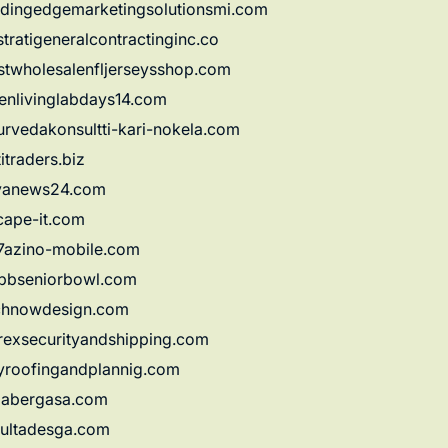
adingedgemarketingsolutionsmi.com
stratigeneralcontractinginc.co
stwholesalenfljerseysshop.com
enlivinglabdays14.com
urvedakonsultti-kari-nokela.com
itraders.biz
yanews24.com
cape-it.com
7azino-mobile.com
bbseniorbowl.com
chnowdesign.com
rexsecurityandshipping.com
tyroofingandplannig.com
dabergasa.com
yultadesga.com