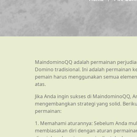
MaindominoQQ adalah permainan perjudian
Domino tradisional. Ini adalah permainan k
pemain harus menggunakan semua elemen i
atas.
Jika Anda ingin sukses di MaindominoQQ, 
mengembangkan strategi yang solid. Berik
permainan:
1. Memahami aturannya: Sebelum Anda mul
membiasakan diri dengan aturan permain