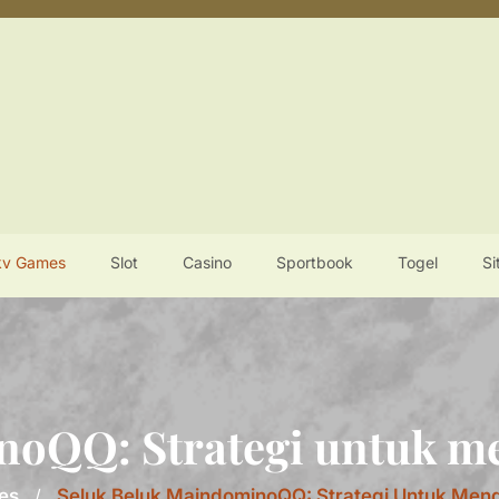
kv Games
Slot
Casino
Sportbook
Togel
Si
noQQ: Strategi untuk 
es
/
Seluk Beluk MaindominoQQ: Strategi Untuk Men