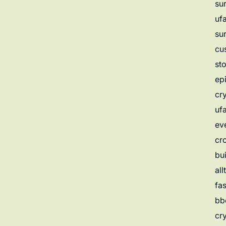
su
uf
su
cu
st
ep
cr
uf
ev
cr
bu
al
fa
bb
cr