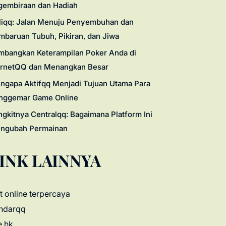
gembiraan dan Hadiah
liqq: Jalan Menuju Penyembuhan dan
mbaruan Tubuh, Pikiran, dan Jiwa
mbangkan Keterampilan Poker Anda di
rnetQQ dan Menangkan Besar
ngapa Aktifqq Menjadi Tujuan Utama Para
nggemar Game Online
ngkitnya Centralqq: Bagaimana Platform Ini
ngubah Permainan
INK LAINNYA
t online terpercaya
ndarqq
e hk