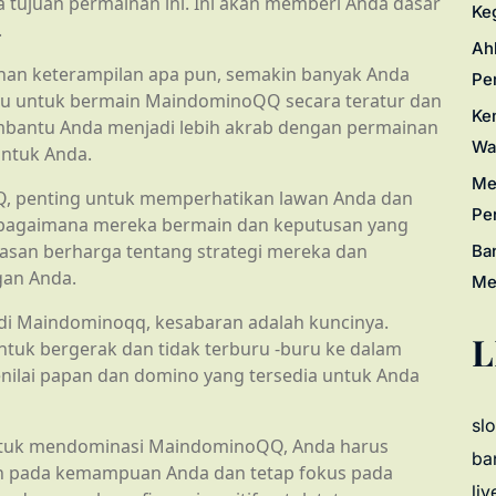
a tujuan permainan ini. Ini akan memberi Anda dasar
Ke
.
Ah
rmainan keterampilan apa pun, semakin banyak Anda
Pe
ktu untuk bermain MaindominoQQ secara teratur dan
Ke
mbantu Anda menjadi lebih akrab dengan permainan
Wa
ntuk Anda.
Me
Q, penting untuk memperhatikan lawan Anda dan
Pe
bagaimana mereka bermain dan keputusan yang
san berharga tentang strategi mereka dan
Ba
gan Anda.
Me
: di Maindominoqq, kesabaran adalah kuncinya.
L
tuk bergerak dan tidak terburu -buru ke dalam
ilai papan dan domino yang tersedia untuk Anda
slo
ntuk mendominasi MaindominoQQ, Anda harus
ba
lah pada kemampuan Anda dan tetap fokus pada
liv