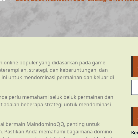
 online populer yang didasarkan pada game
eterampilan, strategi, dan keberuntungan, dan
ni untuk mendominasi permainan dan keluar di
Anda perlu memahami seluk beluk permainan dan
ut adalah beberapa strategi untuk mendominasi
ai bermain MaindominoQQ, penting untuk
an. Pastikan Anda memahami bagaimana domino
Ke