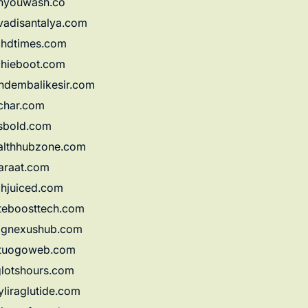
nyouwash.co
vadisantalya.com
chdtimes.com
chieboot.com
ndembalikesir.com
echar.com
sbold.com
althhubzone.com
araat.com
chjuiced.com
teboosttech.com
gnexushub.com
rtuogoweb.com
glotshours.com
yliraglutide.com