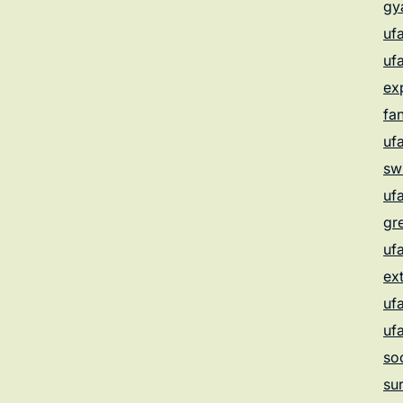
gy
uf
ufa
ex
fa
uf
sw
uf
gr
uf
ex
ufa
uf
so
su