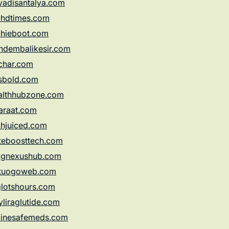
vadisantalya.com
chdtimes.com
chieboot.com
ndembalikesir.com
echar.com
sbold.com
althhubzone.com
araat.com
chjuiced.com
teboosttech.com
gnexushub.com
rtuogoweb.com
glotshours.com
yliraglutide.com
linesafemeds.com