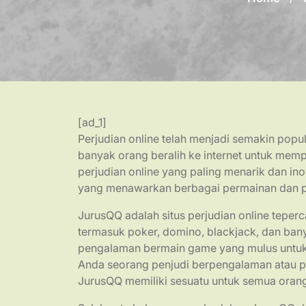
[ad_1]
Perjudian online telah menjadi semakin popu
banyak orang beralih ke internet untuk memp
perjudian online yang paling menarik dan ino
yang menawarkan berbagai permainan dan p
JurusQQ adalah situs perjudian online tep
termasuk poker, domino, blackjack, dan bany
pengalaman bermain game yang mulus untuk 
Anda seorang penjudi berpengalaman atau 
JurusQQ memiliki sesuatu untuk semua oran