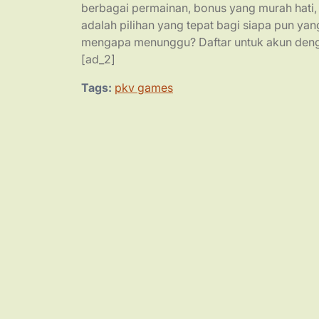
berbagai permainan, bonus yang murah hati
adalah pilihan yang tepat bagi siapa pun yan
mengapa menunggu? Daftar untuk akun denga
[ad_2]
Tags:
pkv games