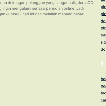
, dan dukungan pelanggan yang sangat baik, JurusQQ
pk
g ingin mengalami sensasi perjudian online. Jadi
pk
n JurusQQ hari ini dan mulailah menang besar!
do
pk
ba
sit
do
L
ba
pe
te
ca