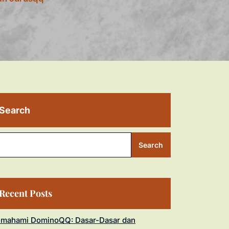
Search
Search
Recent Posts
mahami DominoQQ: Dasar-Dasar dan