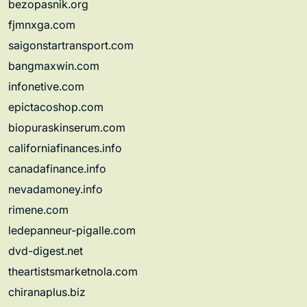
bezopasnik.org
fjmnxga.com
saigonstartransport.com
bangmaxwin.com
infonetive.com
epictacoshop.com
biopuraskinserum.com
californiafinances.info
canadafinance.info
nevadamoney.info
rimene.com
ledepanneur-pigalle.com
dvd-digest.net
theartistsmarketnola.com
chiranaplus.biz