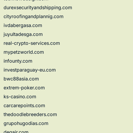
durexsecurityandshipping.com
cityroofingandplannig.com
ivdabergasa.com
juyultadesga.com
real-crypto-services.com
mypetzworld.com
infounty.com
investparaguay-eu.com
bwc88asia.com
extrem-poker.com
ks-casino.com
carcarepoints.com
thedoodlebreeders.com
grupohugodias.com
deqair.com