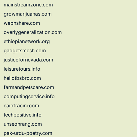
mainstreamzone.com
growmarijuanas.com
webnshare.com
overlygeneralization.com
ethiopianetwork.org
gadgetsmesh.com
justicefornevada.com
leisuretours.info
hellotbsbro.com
farmandpetscare.com
computingservice.info
caiofracini.com
techpositive.info
unseonrang.com
pak-urdu-poetry.com