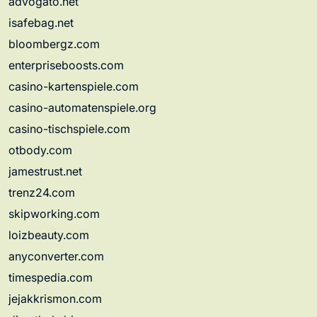
advogato.net
isafebag.net
bloombergz.com
enterpriseboosts.com
casino-kartenspiele.com
casino-automatenspiele.org
casino-tischspiele.com
otbody.com
jamestrust.net
trenz24.com
skipworking.com
loizbeauty.com
anyconverter.com
timespedia.com
jejakkrismon.com