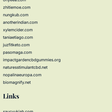
zhitiemoe.com
nungkub.com
anotherindian.com
xylemcider.com
taniaetiago.com
juzfitketo.com
pasomaga.com
impactgardencbdgummies.org
naturesstimulantcbd.net
nopalinaeuropa.com
biomagnify.net
Links
saucyukiah.com