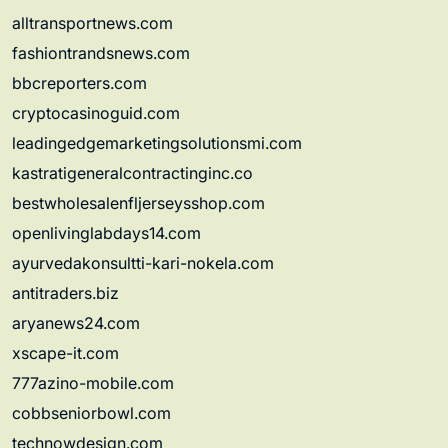
alltransportnews.com
fashiontrandsnews.com
bbcreporters.com
cryptocasinoguid.com
leadingedgemarketingsolutionsmi.com
kastratigeneralcontractinginc.co
bestwholesalenfljerseysshop.com
openlivinglabdays14.com
ayurvedakonsultti-kari-nokela.com
antitraders.biz
aryanews24.com
xscape-it.com
777azino-mobile.com
cobbseniorbowl.com
technowdesign.com