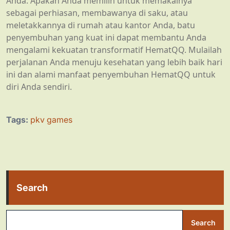
Anda. Apakah Anda memilih untuk memakainya
sebagai perhiasan, membawanya di saku, atau
meletakkannya di rumah atau kantor Anda, batu
penyembuhan yang kuat ini dapat membantu Anda
mengalami kekuatan transformatif HematQQ. Mulailah
perjalanan Anda menuju kesehatan yang lebih baik hari
ini dan alami manfaat penyembuhan HematQQ untuk
diri Anda sendiri.
Tags:
pkv games
Search
Search