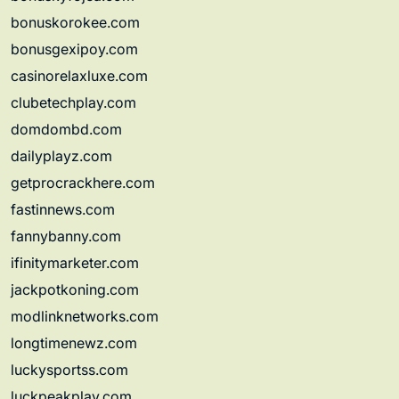
bonuskorokee.com
bonusgexipoy.com
casinorelaxluxe.com
clubetechplay.com
domdombd.com
dailyplayz.com
getprocrackhere.com
fastinnews.com
fannybanny.com
ifinitymarketer.com
jackpotkoning.com
modlinknetworks.com
longtimenewz.com
luckysportss.com
luckpeakplay.com