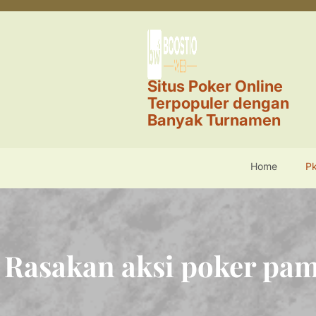
Skip
to
content
Situs Poker Online
Terpopuler dengan
Banyak Turnamen
Home
P
Rasakan aksi poker pam