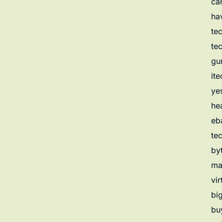
ca
ha
te
te
gu
it
ye
he
eb
te
by
ma
vi
bi
bu