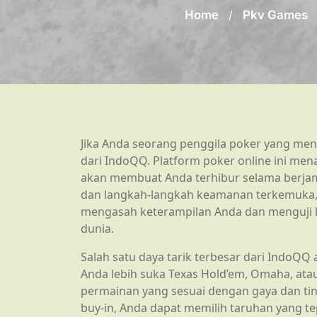
Home
/
Pkv Games
Jika Anda seorang penggila poker yang menc
dari IndoQQ. Platform poker online ini m
akan membuat Anda terhibur selama berj
dan langkah-langkah keamanan terkemuka
mengasah keterampilan Anda dan menguji 
dunia.
Salah satu daya tarik terbesar dari IndoQQ
Anda lebih suka Texas Hold’em, Omaha, at
permainan yang sesuai dengan gaya dan tin
buy-in, Anda dapat memilih taruhan yang te