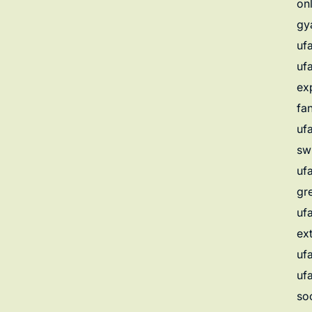
on
gy
uf
ufa
ex
fa
uf
sw
uf
gr
uf
ex
ufa
uf
so