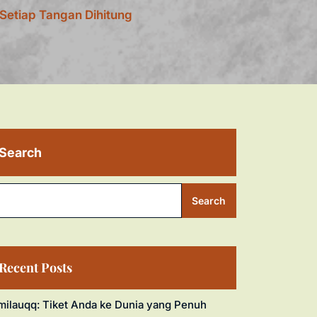
Setiap Tangan Dihitung
Search
Search
Recent Posts
milauqq: Tiket Anda ke Dunia yang Penuh