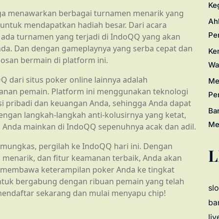
Ke
juga menawarkan berbagai turnamen menarik yang
Ah
ntuk mendapatkan hadiah besar. Dari acara
Pe
lu ada turnamen yang terjadi di IndoQQ yang akan
Anda. Dan dengan gameplaynya yang serba cepat dan
Ke
bosan bermain di platform ini.
Wa
dari situs poker online lainnya adalah
Me
anan pemain. Platform ini menggunakan teknologi
Pe
si pribadi dan keuangan Anda, sehingga Anda dapat
Ba
ngan langkah-langkah anti-kolusirnya yang ketat,
Me
g Anda mainkan di IndoQQ sepenuhnya acak dan adil.
pamungkas, pergilah ke IndoQQ hari ini. Dengan
L
 menarik, dan fitur keamanan terbaik, Anda akan
 membawa keterampilan poker Anda ke tingkat
ntuk bergabung dengan ribuan pemain yang telah
slo
endaftar sekarang dan mulai menyapu chip!
ba
liv