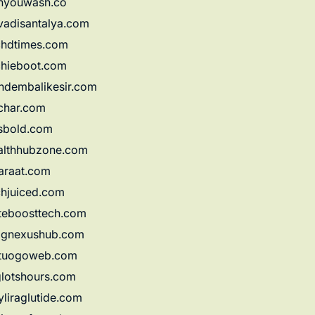
nyouwash.co
vadisantalya.com
chdtimes.com
chieboot.com
ndembalikesir.com
echar.com
sbold.com
althhubzone.com
araat.com
chjuiced.com
teboosttech.com
gnexushub.com
rtuogoweb.com
glotshours.com
yliraglutide.com