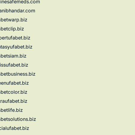
linesafemeds.com
anibhandar.com
abetwarp.biz
betclip.biz
pertufabet.biz
ntasyufabet.biz
abetsiam.biz
issufabet.biz
abetbusiness.biz
eenufabet.biz
abetcolor.biz
traufabet.biz
betlife.biz
abetsolutions.biz
cialufabet.biz