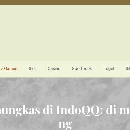
kv Games
Slot
Casino
Sportbook
Togel
Si
ungkas di IndoQQ: di ma
ng