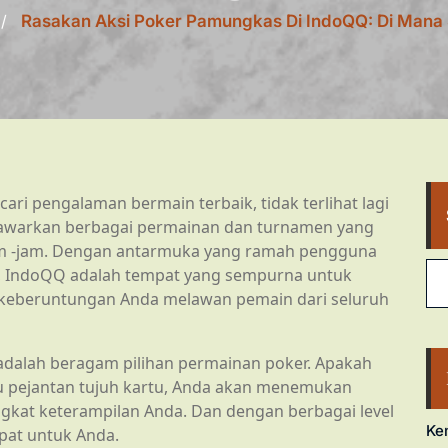
/
Rasakan Aksi Poker Pamungkas Di IndoQQ: Di Mana 
ari pengalaman bermain terbaik, tidak terlihat lagi
enawarkan berbagai permainan dan turnamen yang
am -jam. Dengan antarmuka yang ramah pengguna
, IndoQQ adalah tempat yang sempurna untuk
keberuntungan Anda melawan pemain dari seluruh
 adalah beragam pilihan permainan poker. Apakah
au pejantan tujuh kartu, Anda akan menemukan
gkat keterampilan Anda. Dan dengan berbagai level
Ke
pat untuk Anda.