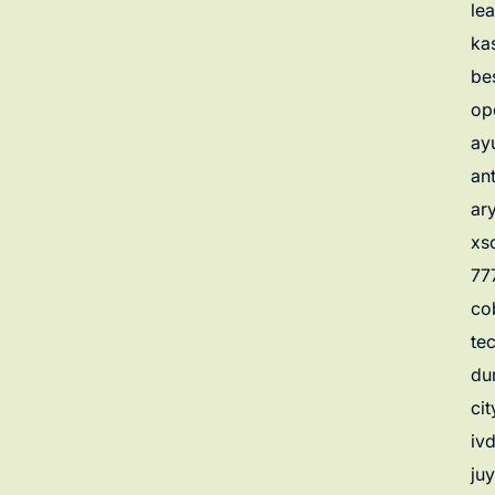
le
ka
be
op
ay
ant
ar
xs
77
co
te
du
ci
iv
ju