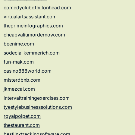
comedyclubofhiltonhead.com
virtualartsassistant.com
theprimeinfographics.com
cheapvaliumordernow.com
beenime.com
sodecia-kemmerich.com
fun-mak.com
casino888world.com
misterdbnb.com
jkmezcal.com
intervaltrainingexercises.com
tyestylebusinesssolutions.com
royalpoipet.com
thestaurant.com
bestlinktrackingsoftware.com