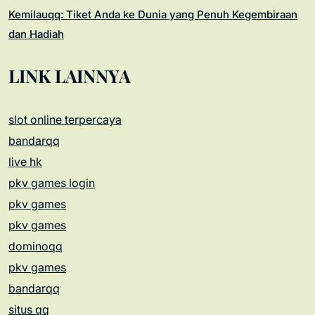
Kemilauqq: Tiket Anda ke Dunia yang Penuh Kegembiraan
dan Hadiah
LINK LAINNYA
slot online terpercaya
bandarqq
live hk
pkv games login
pkv games
pkv games
dominoqq
pkv games
bandarqq
situs qq