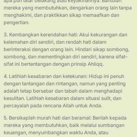
apa pun latar belakang atau keyakinannya. Bantulah
mereka yang membutuhkan, dengarkan orang lain tanpa
menghakimi, dan praktikkan sikap memaafkan dan
pengertian.
3. Kembangkan kerendahan hati: Akui kekurangan dan
kelemahan diri sendiri, dan rendah hati dalam
berinteraksi dengan orang lain. Hindari sikap sombong,
sombong, dan mementingkan diri sendiri, karena sifat-
sifat ini bertentangan dengan prinsip Ahliqq.
4. Latihlah kesabaran dan ketekunan: Hidup ini penuh
dengan tantangan dan rintangan, namun yang penting
adalah tetap bersabar dan tabah dalam menghadapi
kesulitan. Latihlah kesabaran dalam situasi sulit, dan
percayalah pada rencana Allah untuk Anda.
5. Bersikaplah murah hati dan beramal: Berilah kepada
mereka yang membutuhkan, baik melalui sumbangan
keuangan, menyumbangkan waktu Anda, atau