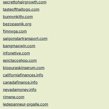
secrettohairgrowth.com
tasteofthaitogo.com
bunnynkitty.com
bezopasnik.org
fjmnxga.com
saigonstartransport.com
bangmaxwin.com
infonetive.com
epictacoshop.com
biopuraskinserum.com
californiafinances.info
canadafinance.info
nevadamoney.info
rimene.com
ledepanneur-pigalle.com