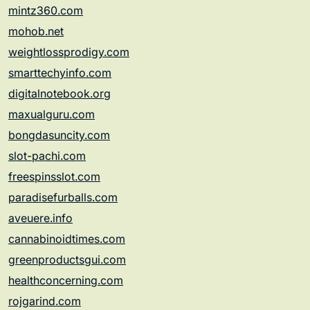
mintz360.com
mohob.net
weightlossprodigy.com
smarttechyinfo.com
digitalnotebook.org
maxualguru.com
bongdasuncity.com
slot-pachi.com
freespinsslot.com
paradisefurballs.com
aveuere.info
cannabinoidtimes.com
greenproductsgui.com
healthconcerning.com
rojgarind.com