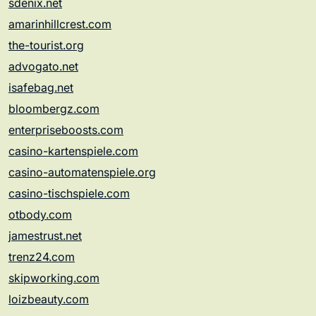
sdenix.net
amarinhillcrest.com
the-tourist.org
advogato.net
isafebag.net
bloombergz.com
enterpriseboosts.com
casino-kartenspiele.com
casino-automatenspiele.org
casino-tischspiele.com
otbody.com
jamestrust.net
trenz24.com
skipworking.com
loizbeauty.com