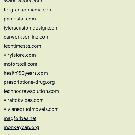
swim-wears.com
forgrantedmedia.com
peolpstar.com
tylerscustomdesign.com
carworksonline.com
techtimesss.com
virylstore.com
motorstell.com
health150years.com
prescriptions-drug.org
technocrewsolution.com
viraltokvibes.com
vivianebritoimoveis.com
magforbes.net
monkeycap.org