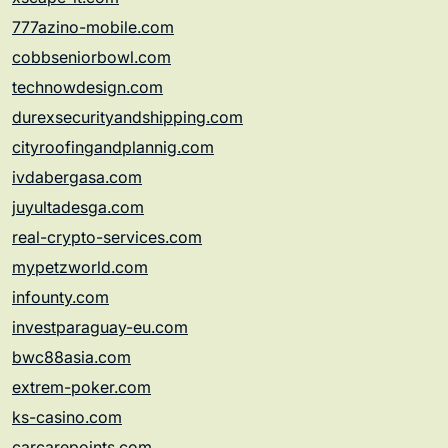
777azino-mobile.com
cobbseniorbowl.com
technowdesign.com
durexsecurityandshipping.com
cityroofingandplannig.com
ivdabergasa.com
juyultadesga.com
real-crypto-services.com
mypetzworld.com
infounty.com
investparaguay-eu.com
bwc88asia.com
extrem-poker.com
ks-casino.com
carcarepoints.com