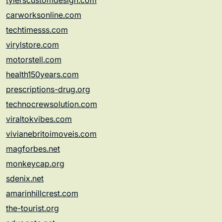
tylerscustomdesign.com
carworksonline.com
techtimesss.com
virylstore.com
motorstell.com
health150years.com
prescriptions-drug.org
technocrewsolution.com
viraltokvibes.com
vivianebritoimoveis.com
magforbes.net
monkeycap.org
sdenix.net
amarinhillcrest.com
the-tourist.org