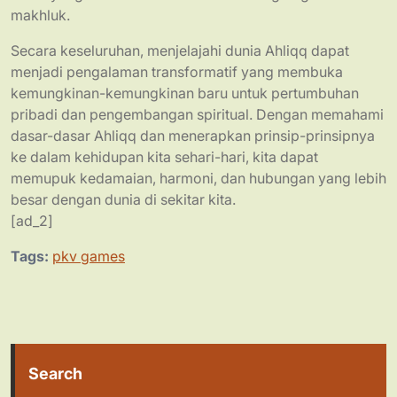
makhluk.
Secara keseluruhan, menjelajahi dunia Ahliqq dapat
menjadi pengalaman transformatif yang membuka
kemungkinan-kemungkinan baru untuk pertumbuhan
pribadi dan pengembangan spiritual. Dengan memahami
dasar-dasar Ahliqq dan menerapkan prinsip-prinsipnya
ke dalam kehidupan kita sehari-hari, kita dapat
memupuk kedamaian, harmoni, dan hubungan yang lebih
besar dengan dunia di sekitar kita.
[ad_2]
Tags:
pkv games
Search