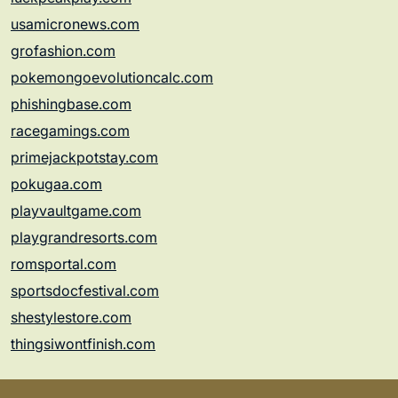
usamicronews.com
grofashion.com
pokemongoevolutioncalc.com
phishingbase.com
racegamings.com
primejackpotstay.com
pokugaa.com
playvaultgame.com
playgrandresorts.com
romsportal.com
sportsdocfestival.com
shestylestore.com
thingsiwontfinish.com