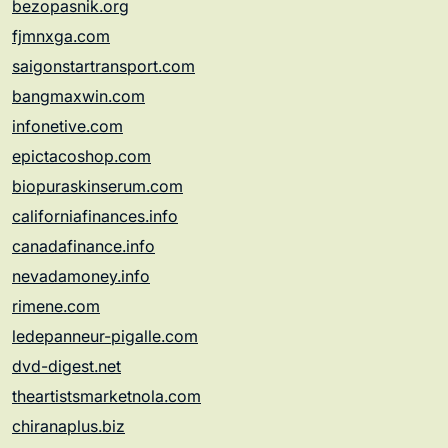
bezopasnik.org
fjmnxga.com
saigonstartransport.com
bangmaxwin.com
infonetive.com
epictacoshop.com
biopuraskinserum.com
californiafinances.info
canadafinance.info
nevadamoney.info
rimene.com
ledepanneur-pigalle.com
dvd-digest.net
theartistsmarketnola.com
chiranaplus.biz