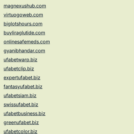
magnexushub.com
virtuogoweb.com
biglotshours.com
buyliraglutide.com
onlinesafemeds.com
gyanibhandar.com
ufabetwarp.biz
ufabetclip.biz
expertufabet.biz
fantasyufabet.biz
ufabetsiam.biz
swissufabet.biz
ufabetbusiness.biz
greenufabet.biz
ufabetcolor.biz