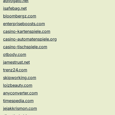
advogato.net
isafebag.net
bloombergz.com
enterpriseboosts.com
casino-kartenspiele.com
casino-automatenspiele.org
casino-tischspiele.com
otbody.com
jamestrust.net
trenz24.com
skipworking.com
loizbeauty.com
anyconverter.com
timespedia.com
jejakkrismon.com