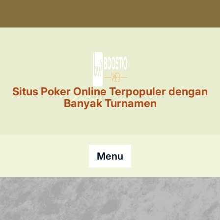
Skip
to
content
Situs Poker Online Terpopuler dengan
Banyak Turnamen
Menu