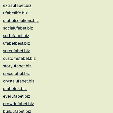
extraufabet.biz
ufabetlife.biz
ufabetsolutions.biz
socialufabet.biz
surfufabet.biz
ufabetbest.biz
sureufabet.biz
customufabet.biz
storyufabet.biz
epicufabet.biz
crystalufabet.biz
ufabetok.biz
everufabet.biz
crowdufabet.biz
buildufabet.biz