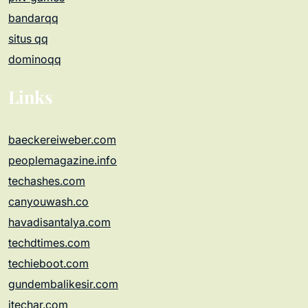
bandarqq
situs qq
dominoqq
Links
baeckereiweber.com
peoplemagazine.info
techashes.com
canyouwash.co
havadisantalya.com
techdtimes.com
techieboot.com
gundembalikesir.com
itechar.com