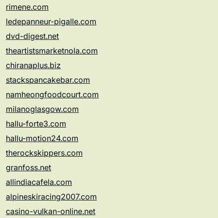
rimene.com
ledepanneur-pigalle.com
dvd-digest.net
theartistsmarketnola.com
chiranaplus.biz
stackspancakebar.com
namheongfoodcourt.com
milanoglasgow.com
hallu-forte3.com
hallu-motion24.com
therockskippers.com
granfoss.net
allindiacafela.com
alpineskiracing2007.com
casino-vulkan-online.net