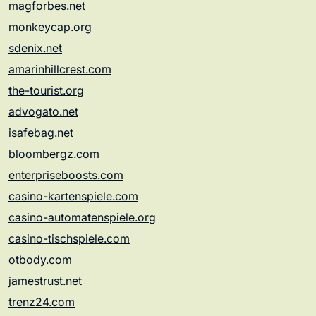
magforbes.net
monkeycap.org
sdenix.net
amarinhillcrest.com
the-tourist.org
advogato.net
isafebag.net
bloombergz.com
enterpriseboosts.com
casino-kartenspiele.com
casino-automatenspiele.org
casino-tischspiele.com
otbody.com
jamestrust.net
trenz24.com