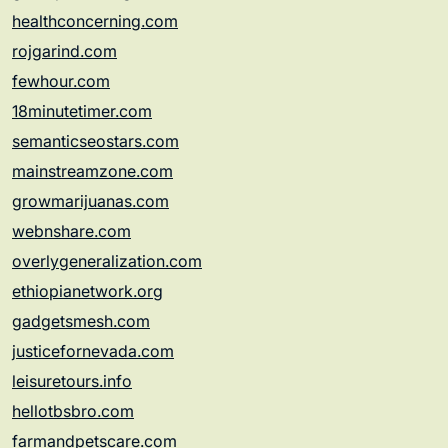
healthconcerning.com
rojgarind.com
fewhour.com
18minutetimer.com
semanticseostars.com
mainstreamzone.com
growmarijuanas.com
webnshare.com
overlygeneralization.com
ethiopianetwork.org
gadgetsmesh.com
justicefornevada.com
leisuretours.info
hellotbsbro.com
farmandpetscare.com