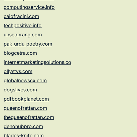
computingservice.info
caiofracini.com
techpositive.info
unseonrang.com
pak-urdu-poetry.com
blogcetra.com
internetmarketingsolutions.co
ollystvs.com
globalnewscx.com
dogslives.com
pdfbookplanet.com
queenofrattan.com
thequeenofrattan.com
denohubpro.com
blades-knife.com