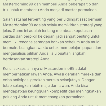
Masterdomino99 dan memberi Anda beberapa tip dan
trik untuk membantu Anda menjadi master permainan.
Salah satu hal terpenting yang perlu diingat saat bermain
Masterdomino99 adalah selalu memikirkan strategi yang
jelas. Game ini adalah tentang membuat keputusan
cerdas dan berpikir ke depan, jadi sangat penting untuk
memiliki rencana serangan bahkan sebelum Anda mulai
bermain. Luangkan waktu untuk mempelajari papan dan
menganalisis pilihan Anda, lalu buatlah langkah
berdasarkan strategi Anda.
Kunci sukses lainnya di Masterdomino99 adalah
memperhatikan lawan Anda. Awasi gerakan mereka dan
coba antisipasi gerakan mereka selanjutnya. Dengan
tetap selangkah lebih maju dari lawan, Anda bisa
mendapatkan keunggulan kompetitif dan meningkatkan
peluang Anda untuk memenangkan permainan.