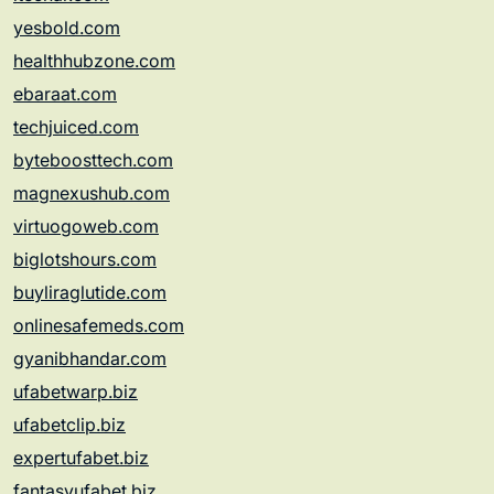
yesbold.com
healthhubzone.com
ebaraat.com
techjuiced.com
byteboosttech.com
magnexushub.com
virtuogoweb.com
biglotshours.com
buyliraglutide.com
onlinesafemeds.com
gyanibhandar.com
ufabetwarp.biz
ufabetclip.biz
expertufabet.biz
fantasyufabet.biz