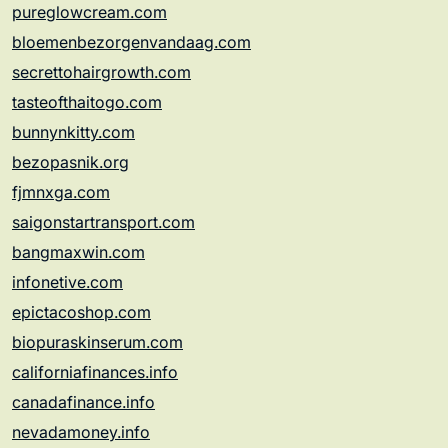
pureglowcream.com
bloemenbezorgenvandaag.com
secrettohairgrowth.com
tasteofthaitogo.com
bunnynkitty.com
bezopasnik.org
fjmnxga.com
saigonstartransport.com
bangmaxwin.com
infonetive.com
epictacoshop.com
biopuraskinserum.com
californiafinances.info
canadafinance.info
nevadamoney.info