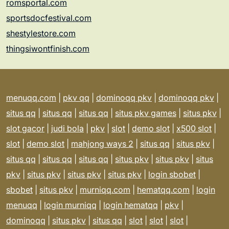
romsportal.com
sportsdocfestival.com
shestylestore.com
thingsiwontfinish.com
menuqq.com
|
pkv qq
|
dominoqq pkv
|
dominoqq pkv
|
situs qq
|
situs qq
|
situs qq
|
situs pkv games
|
situs pkv
|
slot gacor
|
judi bola
|
pkv
|
slot
|
demo slot
|
x500 slot
|
slot
|
demo slot
|
mahjong ways 2
|
situs qq
|
situs pkv
|
situs qq
|
situs qq
|
situs qq
|
situs pkv
|
situs pkv
|
situs
pkv
|
situs pkv
|
situs pkv
|
situs pkv
|
login sbobet
|
sbobet
|
situs pkv
|
murniqq.com
|
hematqq.com
|
login
menuqq
|
login murniqq
|
login hematqq
|
pkv
|
dominoqq
|
situs pkv
|
situs qq
|
slot
|
slot
|
slot
|