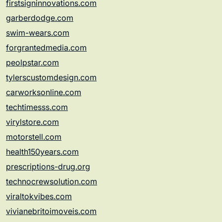
firstsigninnovations.com
garberdodge.com
swim-wears.com
forgrantedmedia.com
peolpstar.com
tylerscustomdesign.com
carworksonline.com
techtimesss.com
virylstore.com
motorstell.com
health150years.com
prescriptions-drug.org
technocrewsolution.com
viraltokvibes.com
vivianebritoimoveis.com