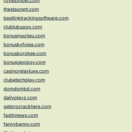
royalpoipet.com
thestaurant.com
bestlinktrackingsoftware.com
clublubupoo.com
bonusmazijeu.com
bonuskyfojea.com
bonuskorokee.com
bonusgexipoy.com
casinorelaxluxe.com
clubetechplay.com
domdombd.com
dailyplayz.com
getprocrackhere.com
fastinnews.com
fannybanny.com