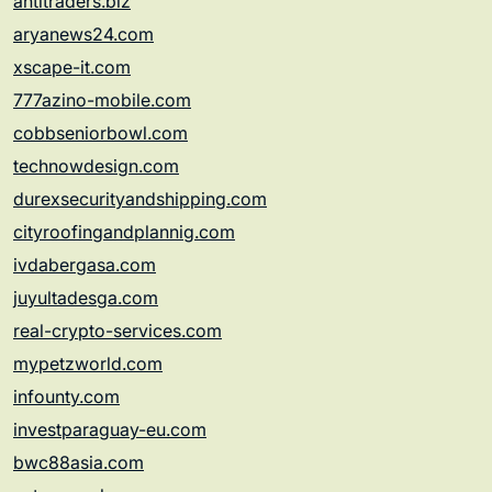
antitraders.biz
aryanews24.com
xscape-it.com
777azino-mobile.com
cobbseniorbowl.com
technowdesign.com
durexsecurityandshipping.com
cityroofingandplannig.com
ivdabergasa.com
juyultadesga.com
real-crypto-services.com
mypetzworld.com
infounty.com
investparaguay-eu.com
bwc88asia.com