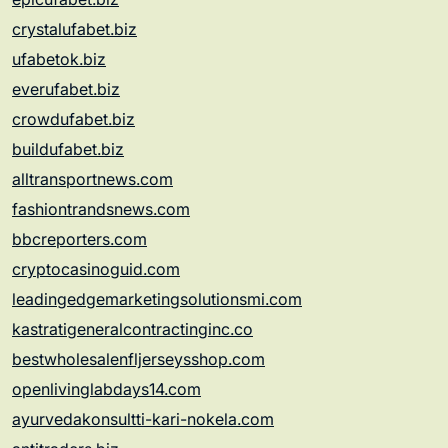
crystalufabet.biz
ufabetok.biz
everufabet.biz
crowdufabet.biz
buildufabet.biz
alltransportnews.com
fashiontrandsnews.com
bbcreporters.com
cryptocasinoguid.com
leadingedgemarketingsolutionsmi.com
kastratigeneralcontractinginc.co
bestwholesalenfljerseysshop.com
openlivinglabdays14.com
ayurvedakonsultti-kari-nokela.com