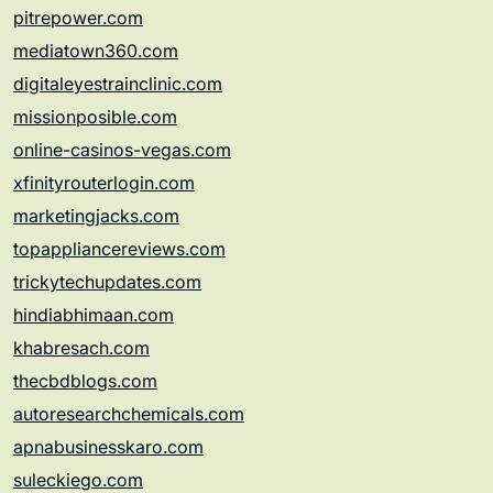
pitrepower.com
mediatown360.com
digitaleyestrainclinic.com
missionposible.com
online-casinos-vegas.com
xfinityrouterlogin.com
marketingjacks.com
topappliancereviews.com
trickytechupdates.com
hindiabhimaan.com
khabresach.com
thecbdblogs.com
autoresearchchemicals.com
apnabusinesskaro.com
suleckiego.com