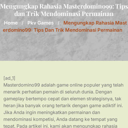
Mengungkap Rahasia Masterdomino99: Tips
dan Trik Mendominasi Permainan
Home
/
Pkv Games
/
Mengungkap Rahasia Mast
Erdomino99: Tips Dan Trik Mendominasi Permainan
[ad_1]
Masterdomino99 adalah game online populer yang telah
menarik perhatian pemain di seluruh dunia. Dengan
gameplay bertempo cepat dan elemen strategisnya, tak
heran jika banyak orang tertarik dengan game adiktif ini.
Jika Anda ingin meningkatkan permainan dan
mendominasi kompetisi, Anda datang ke tempat yang
tepat. Pada artikel ini, kami akan mengungkap rahasia