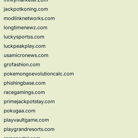
jackpotkoning.com
modlinknetworks.com
longtimenewz.com
luckysportss.com
luckpeakplay.com
usamicronews.com
grofashion.com
pokemongoevolutioncalc.com
phishingbase.com
racegamings.com
primejackpotstay.com
pokugaa.com
playvaultgame.com
playgrandresorts.com