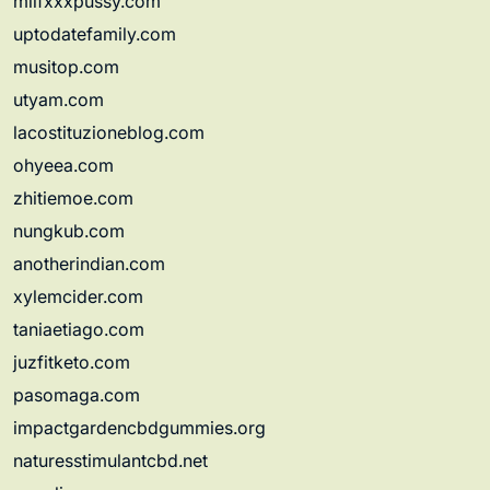
milfxxxpussy.com
uptodatefamily.com
musitop.com
utyam.com
lacostituzioneblog.com
ohyeea.com
zhitiemoe.com
nungkub.com
anotherindian.com
xylemcider.com
taniaetiago.com
juzfitketo.com
pasomaga.com
impactgardencbdgummies.org
naturesstimulantcbd.net