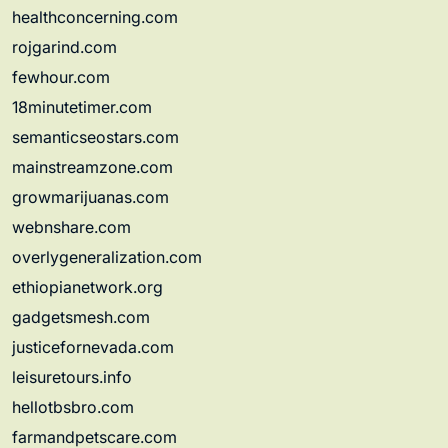
healthconcerning.com
rojgarind.com
fewhour.com
18minutetimer.com
semanticseostars.com
mainstreamzone.com
growmarijuanas.com
webnshare.com
overlygeneralization.com
ethiopianetwork.org
gadgetsmesh.com
justicefornevada.com
leisuretours.info
hellotbsbro.com
farmandpetscare.com