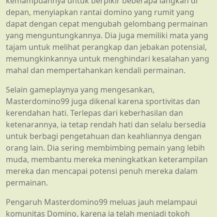
kemampuannya untuk berpikir beberapa langkah di
depan, menyiapkan rantai domino yang rumit yang
dapat dengan cepat mengubah gelombang permainan
yang menguntungkannya. Dia juga memiliki mata yang
tajam untuk melihat perangkap dan jebakan potensial,
memungkinkannya untuk menghindari kesalahan yang
mahal dan mempertahankan kendali permainan.
Selain gameplaynya yang mengesankan,
Masterdomino99 juga dikenal karena sportivitas dan
kerendahan hati. Terlepas dari keberhasilan dan
ketenarannya, ia tetap rendah hati dan selalu bersedia
untuk berbagi pengetahuan dan keahliannya dengan
orang lain. Dia sering membimbing pemain yang lebih
muda, membantu mereka meningkatkan keterampilan
mereka dan mencapai potensi penuh mereka dalam
permainan.
Pengaruh Masterdomino99 meluas jauh melampaui
komunitas Domino, karena ia telah menjadi tokoh