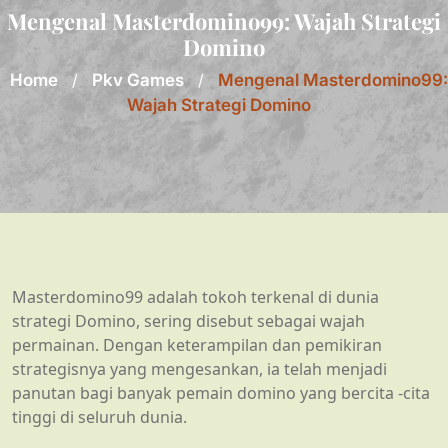
Mengenal Masterdomino99: Wajah Strategi
Domino
Home
/
Pkv Games
/
Mengenal Masterdomino99:
Wajah Strategi Domino
Masterdomino99 adalah tokoh terkenal di dunia
strategi Domino, sering disebut sebagai wajah
permainan. Dengan keterampilan dan pemikiran
strategisnya yang mengesankan, ia telah menjadi
panutan bagi banyak pemain domino yang bercita -cita
tinggi di seluruh dunia.