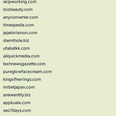
skipworking.com
loizbeauty.com
anyconverter.com
timespedia.com
jejakkrismon.com
diemthole.biz
ufabetkk.com
allquickmedia.com
technewsgazette.com
pureglowfacecream.com
kingofherrings.com
mrbetjapan.com
anewentity.biz
appkuala.com
seo7days.com