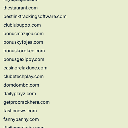
thestaurant.com
bestlinktrackingsoftware.com
clublubupoo.com
bonusmazijeu.com
bonuskyfojea.com
bonuskorokee.com
bonusgexipoy.com
casinorelaxluxe.com
clubetechplay.com
domdombd.com
dailyplayz.com
getprocrackhere.com
fastinnews.com
fannybanny.com
ifinitymarketer.com