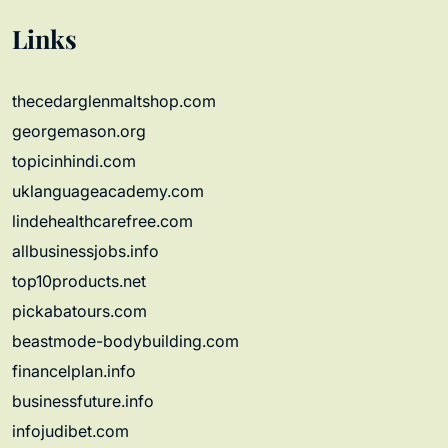
Links
thecedarglenmaltshop.com
georgemason.org
topicinhindi.com
uklanguageacademy.com
lindehealthcarefree.com
allbusinessjobs.info
top10products.net
pickabatours.com
beastmode-bodybuilding.com
financelplan.info
businessfuture.info
infojudibet.com