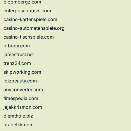
bloombergz.com
enterpriseboosts.com
casino-kartenspiele.com
casino-automatenspiele.org
casino-tischspiele.com
otbody.com
jamestrust.net
trenz24.com
skipworking.com
loizbeauty.com
anyconverter.com
timespedia.com
jejakkrismon.com
diemthole.biz
ufabetkk.com