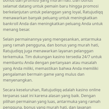
bonus dan promosi yang murah hati. Dari bonus
selamat datang untuk pemain baru hingga promosi
berkelanjutan untuk pelanggan yang loyal, Ratujudiqq
menawarkan banyak peluang untuk meningkatkan
bankroll Anda dan meningkatkan peluang Anda untuk
menang besar.
Selain permainannya yang mengesankan, antarmuka
yang ramah pengguna, dan bonus yang murah hati,
Ratujudiqq juga menawarkan layanan pelanggan
terkemuka. Tim dukungan kasino tersedia 24/7 untuk
membantu Anda dengan pertanyaan atau masalah
yang Anda miliki, memastikan bahwa Anda memiliki
pengalaman bermain game yang mulus dan
menyenangkan.
Secara keseluruhan, Ratujudiqq adalah kasino online
terpanas saat ini karena alasan yang baik. Dengan
pilihan permainan yang luas, antarmuka yang ramah
pengguna, bonus yang murah hati, dan layanan