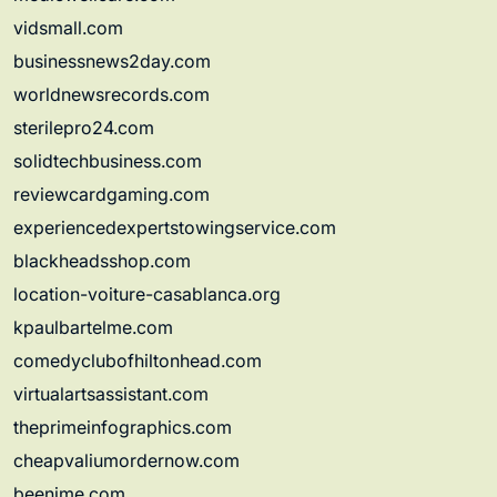
vidsmall.com
businessnews2day.com
worldnewsrecords.com
sterilepro24.com
solidtechbusiness.com
reviewcardgaming.com
experiencedexpertstowingservice.com
blackheadsshop.com
location-voiture-casablanca.org
kpaulbartelme.com
comedyclubofhiltonhead.com
virtualartsassistant.com
theprimeinfographics.com
cheapvaliumordernow.com
beenime.com