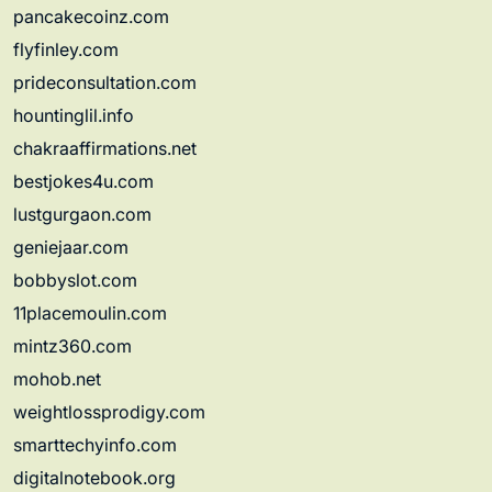
pancakecoinz.com
flyfinley.com
prideconsultation.com
hountinglil.info
chakraaffirmations.net
bestjokes4u.com
lustgurgaon.com
geniejaar.com
bobbyslot.com
11placemoulin.com
mintz360.com
mohob.net
weightlossprodigy.com
smarttechyinfo.com
digitalnotebook.org