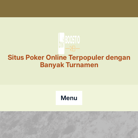
Skip
to
content
Situs Poker Online Terpopuler dengan
Banyak Turnamen
Menu