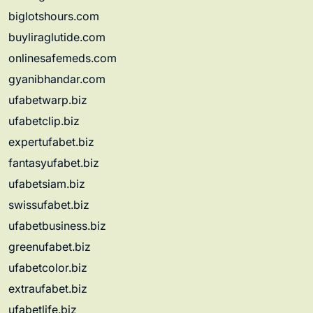
biglotshours.com
buyliraglutide.com
onlinesafemeds.com
gyanibhandar.com
ufabetwarp.biz
ufabetclip.biz
expertufabet.biz
fantasyufabet.biz
ufabetsiam.biz
swissufabet.biz
ufabetbusiness.biz
greenufabet.biz
ufabetcolor.biz
extraufabet.biz
ufabetlife.biz