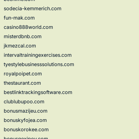
sodecia-kemmerich.com
fun-mak.com
casino888world.com
misterdbnb.com
jkmezcal.com
intervaltrainingexercises.com
tyestylebusinesssolutions.com
royalpoipet.com
thestaurant.com
bestlinktrackingsoftware.com
clublubupoo.com
bonusmazijeu.com
bonuskyfojea.com
bonuskorokee.com
bonusgexipoy.com