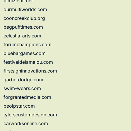
filmizlettir.net
ourmultiworlds.com
cooncreekclub.org
pegpufftimes.com
celestia-arts.com
forumchampions.com
bluebargames.com
festivaldelamalou.com
firstsigninnovations.com
garberdodge.com
swim-wears.com
forgrantedmedia.com
peolpstar.com
tylerscustomdesign.com
carworksonline.com