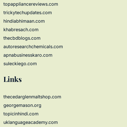
topappliancereviews.com
trickytechupdates.com
hindiabhimaan.com
khabresach.com
thecbdblogs.com
autoresearchchemicals.com
apnabusinesskaro.com
suleckiego.com
Links
thecedarglenmaltshop.com
georgemason.org
topicinhindi.com
uklanguageacademy.com