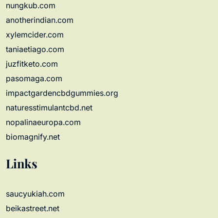
nungkub.com
anotherindian.com
xylemcider.com
taniaetiago.com
juzfitketo.com
pasomaga.com
impactgardencbdgummies.org
naturesstimulantcbd.net
nopalinaeuropa.com
biomagnify.net
Links
saucyukiah.com
beikastreet.net