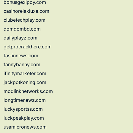
bonusgexipoy.com
casinorelaxluxe.com
clubetechplay.com
domdombd.com
dailyplayz.com
getprocrackhere.com
fastinnews.com
fannybanny.com
ifinitymarketer.com
jackpotkoning.com
modlinknetworks.com
longtimenewz.com
luckysportss.com
luckpeakplay.com
usamicronews.com