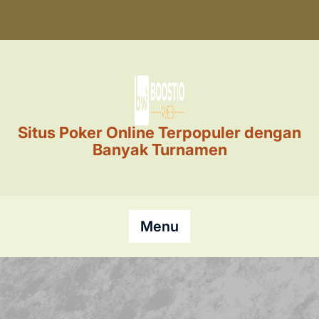
Skip
to
content
Situs Poker Online Terpopuler dengan
Banyak Turnamen
Menu