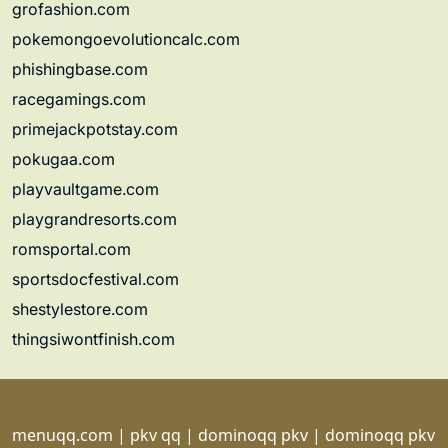
grofashion.com
pokemongoevolutioncalc.com
phishingbase.com
racegamings.com
primejackpotstay.com
pokugaa.com
playvaultgame.com
playgrandresorts.com
romsportal.com
sportsdocfestival.com
shestylestore.com
thingsiwontfinish.com
menuqq.com
|
pkv qq
|
dominoqq pkv
|
dominoqq pkv