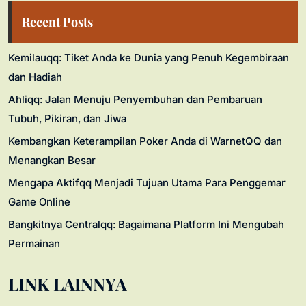
Recent Posts
Kemilauqq: Tiket Anda ke Dunia yang Penuh Kegembiraan
dan Hadiah
Ahliqq: Jalan Menuju Penyembuhan dan Pembaruan
Tubuh, Pikiran, dan Jiwa
Kembangkan Keterampilan Poker Anda di WarnetQQ dan
Menangkan Besar
Mengapa Aktifqq Menjadi Tujuan Utama Para Penggemar
Game Online
Bangkitnya Centralqq: Bagaimana Platform Ini Mengubah
Permainan
LINK LAINNYA