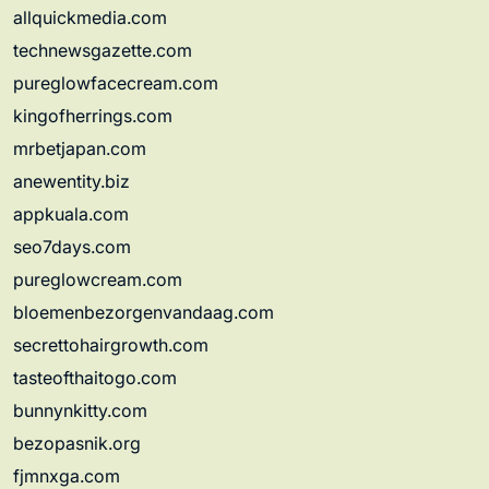
allquickmedia.com
technewsgazette.com
pureglowfacecream.com
kingofherrings.com
mrbetjapan.com
anewentity.biz
appkuala.com
seo7days.com
pureglowcream.com
bloemenbezorgenvandaag.com
secrettohairgrowth.com
tasteofthaitogo.com
bunnynkitty.com
bezopasnik.org
fjmnxga.com