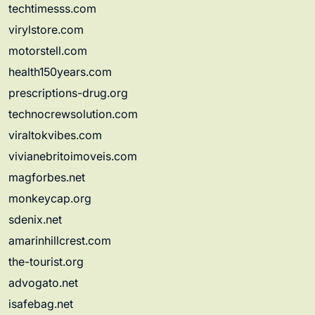
techtimesss.com
virylstore.com
motorstell.com
health150years.com
prescriptions-drug.org
technocrewsolution.com
viraltokvibes.com
vivianebritoimoveis.com
magforbes.net
monkeycap.org
sdenix.net
amarinhillcrest.com
the-tourist.org
advogato.net
isafebag.net