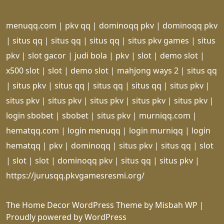
menuqq.com
|
pkv qq
|
dominoqq pkv
|
dominoqq pkv
|
situs qq
|
situs qq
|
situs qq
|
situs pkv games
|
situs
pkv
|
slot gacor
|
judi bola
|
pkv
|
slot
|
demo slot
|
x500 slot
|
slot
|
demo slot
|
mahjong ways 2
|
situs qq
|
situs pkv
|
situs qq
|
situs qq
|
situs qq
|
situs pkv
|
situs pkv
|
situs pkv
|
situs pkv
|
situs pkv
|
situs pkv
|
login sbobet
|
sbobet
|
situs pkv
|
murniqq.com
|
hematqq.com
|
login menuqq
|
login murniqq
|
login
hematqq
|
pkv
|
dominoqq
|
situs pkv
|
situs qq
|
slot
|
slot
|
slot
|
dominoqq pkv
|
situs qq
|
situs pkv
|
https://jurusqq.pkvgamesresmi.org/
The Home Decor WordPress Theme by Misbah WP
|
Proudly powered by WordPress