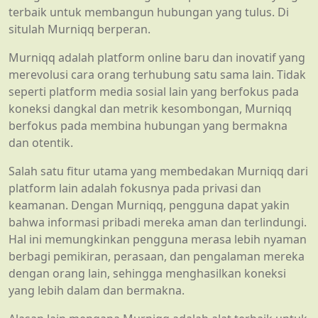
terbaik untuk membangun hubungan yang tulus. Di
situlah Murniqq berperan.
Murniqq adalah platform online baru dan inovatif yang
merevolusi cara orang terhubung satu sama lain. Tidak
seperti platform media sosial lain yang berfokus pada
koneksi dangkal dan metrik kesombongan, Murniqq
berfokus pada membina hubungan yang bermakna
dan otentik.
Salah satu fitur utama yang membedakan Murniqq dari
platform lain adalah fokusnya pada privasi dan
keamanan. Dengan Murniqq, pengguna dapat yakin
bahwa informasi pribadi mereka aman dan terlindungi.
Hal ini memungkinkan pengguna merasa lebih nyaman
berbagi pemikiran, perasaan, dan pengalaman mereka
dengan orang lain, sehingga menghasilkan koneksi
yang lebih dalam dan bermakna.