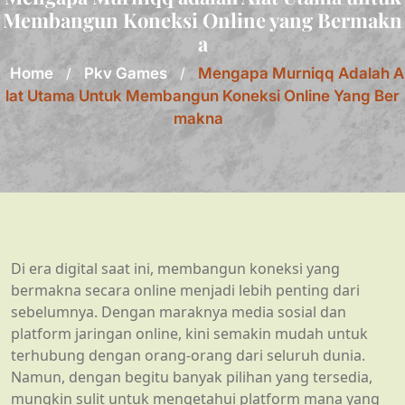
Membangun Koneksi Online yang Bermakn
a
Home
/
Pkv Games
/
Mengapa Murniqq Adalah A
Lat Utama Untuk Membangun Koneksi Online Yang Ber
Makna
Di era digital saat ini, membangun koneksi yang
bermakna secara online menjadi lebih penting dari
sebelumnya. Dengan maraknya media sosial dan
platform jaringan online, kini semakin mudah untuk
terhubung dengan orang-orang dari seluruh dunia.
Namun, dengan begitu banyak pilihan yang tersedia,
mungkin sulit untuk mengetahui platform mana yang