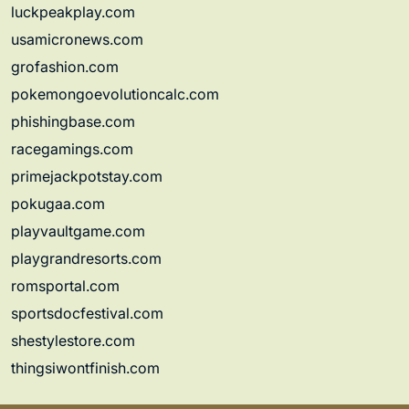
luckpeakplay.com
usamicronews.com
grofashion.com
pokemongoevolutioncalc.com
phishingbase.com
racegamings.com
primejackpotstay.com
pokugaa.com
playvaultgame.com
playgrandresorts.com
romsportal.com
sportsdocfestival.com
shestylestore.com
thingsiwontfinish.com