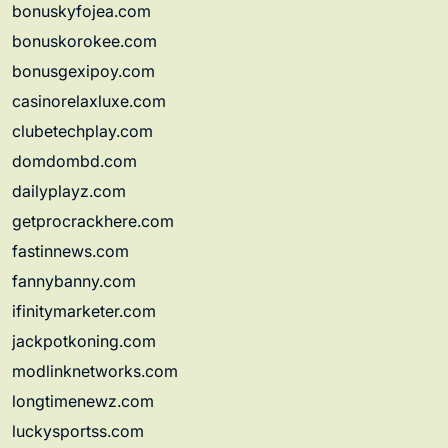
bonuskyfojea.com
bonuskorokee.com
bonusgexipoy.com
casinorelaxluxe.com
clubetechplay.com
domdombd.com
dailyplayz.com
getprocrackhere.com
fastinnews.com
fannybanny.com
ifinitymarketer.com
jackpotkoning.com
modlinknetworks.com
longtimenewz.com
luckysportss.com