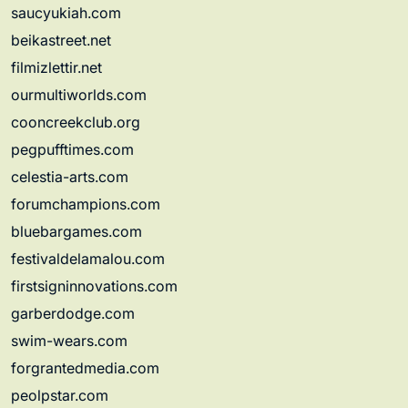
saucyukiah.com
beikastreet.net
filmizlettir.net
ourmultiworlds.com
cooncreekclub.org
pegpufftimes.com
celestia-arts.com
forumchampions.com
bluebargames.com
festivaldelamalou.com
firstsigninnovations.com
garberdodge.com
swim-wears.com
forgrantedmedia.com
peolpstar.com