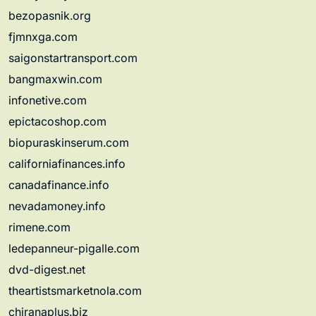
bezopasnik.org
fjmnxga.com
saigonstartransport.com
bangmaxwin.com
infonetive.com
epictacoshop.com
biopuraskinserum.com
californiafinances.info
canadafinance.info
nevadamoney.info
rimene.com
ledepanneur-pigalle.com
dvd-digest.net
theartistsmarketnola.com
chiranaplus.biz