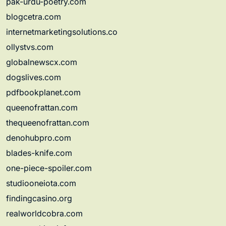
pak-urdu-poetry.com
blogcetra.com
internetmarketingsolutions.co
ollystvs.com
globalnewscx.com
dogslives.com
pdfbookplanet.com
queenofrattan.com
thequeenofrattan.com
denohubpro.com
blades-knife.com
one-piece-spoiler.com
studiooneiota.com
findingcasino.org
realworldcobra.com