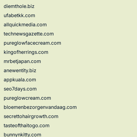
diemthole.biz
ufabetkk.com
allquickmedia.com
technewsgazette.com
pureglowfacecream.com
kingofherrings.com
mrbetjapan.com
anewentity.biz
appkuala.com
seo7days.com
pureglowcream.com
bloemenbezorgenvandaag.com
secrettohairgrowth.com
tasteofthaitogo.com
bunnynkitty.com