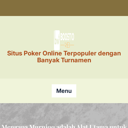
Skip
to
content
Situs Poker Online Terpopuler dengan
Banyak Turnamen
Menu
Mengapa Murniqq adalah Alat Utama untuk