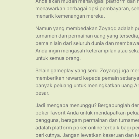
Anda akan mudah menavigasi platform dan mu
menawarkan berbagai opsi pembayaran, se
menarik kemenangan mereka.
Namun yang membedakan Zoyaqq adalah pe
turnamen dan permainan uang yang tersedia
pemain lain dari seluruh dunia dan membawa 
Anda ingin mengasah keterampilan atau sek
untuk semua orang.
Selain gameplay yang seru, Zoyaqq juga m
memberikan reward kepada pemain setianya.
banyak peluang untuk meningkatkan uang A
besar.
Jadi mengapa menunggu? Bergabunglah deng
poker favorit Anda untuk mendapatkan pel
pengguna, beragam permainan dan turnamen
adalah platform poker online terbaik bagi 
berikutnya. Jangan lewatkan keseruan dan k