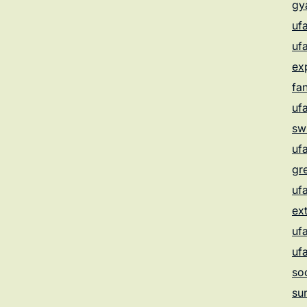
gy
uf
ufa
ex
fa
uf
sw
uf
gr
uf
ex
ufa
uf
so
su