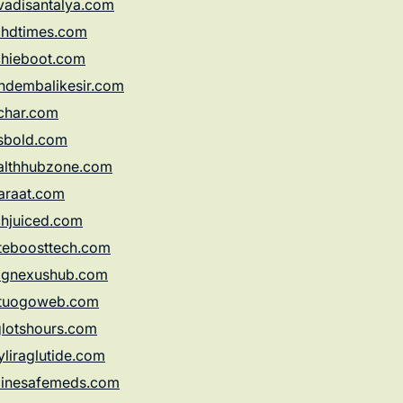
vadisantalya.com
chdtimes.com
chieboot.com
ndembalikesir.com
echar.com
sbold.com
althhubzone.com
araat.com
chjuiced.com
teboosttech.com
gnexushub.com
rtuogoweb.com
glotshours.com
yliraglutide.com
linesafemeds.com