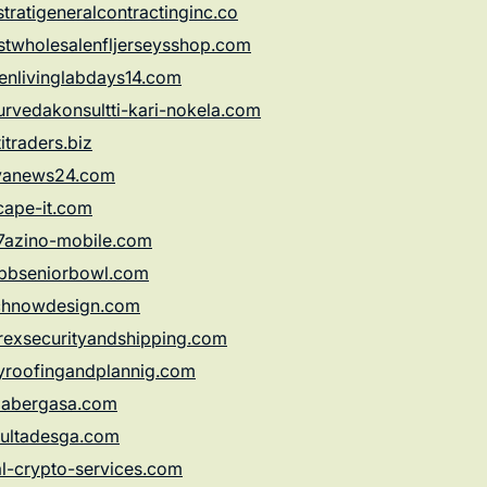
stratigeneralcontractinginc.co
stwholesalenfljerseysshop.com
enlivinglabdays14.com
urvedakonsultti-kari-nokela.com
itraders.biz
yanews24.com
cape-it.com
7azino-mobile.com
bbseniorbowl.com
chnowdesign.com
rexsecurityandshipping.com
tyroofingandplannig.com
dabergasa.com
yultadesga.com
al-crypto-services.com