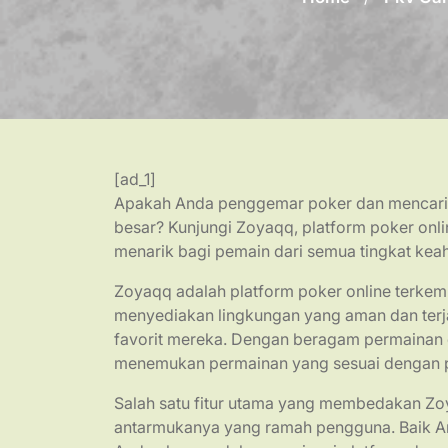
[ad_1]
Apakah Anda penggemar poker dan mencari 
besar? Kunjungi Zoyaqq, platform poker on
menarik bagi pemain dari semua tingkat keah
Zoyaqq adalah platform poker online terke
menyediakan lingkungan yang aman dan terj
favorit mereka. Dengan beragam permainan d
menemukan permainan yang sesuai dengan pr
Salah satu fitur utama yang membedakan Zoy
antarmukanya yang ramah pengguna. Baik A