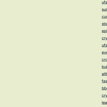
uf
su
cu
st
ep
cr
uf
ev
cr
bu
al
fa
bb
cr
le