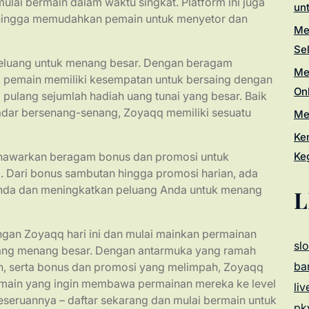
lai bermain dalam waktu singkat. Platform ini juga
un
hingga memudahkan pemain untuk menyetor dan
Me
Se
luang untuk menang besar. Dengan beragam
Me
, pemain memiliki kesempatan untuk bersaing dengan
On
pulang sejumlah hadiah uang tunai yang besar. Baik
adar bersenang-senang, Zoyaqq memiliki sesuatu
Me
Ke
enawarkan beragam bonus dan promosi untuk
Ke
 Dari bonus sambutan hingga promosi harian, ada
nda dan meningkatkan peluang Anda untuk menang
L
an Zoyaqq hari ini dan mulai mainkan permainan
slo
uang menang besar. Dengan antarmuka yang ramah
ba
, serta bonus dan promosi yang melimpah, Zoyaqq
pemain yang ingin membawa permainan mereka ke level
liv
eseruannya – daftar sekarang dan mulai bermain untuk
pk