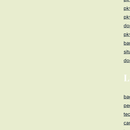
pk
pk
do
pk
ba
sit
do
L
ba
pe
te
ca