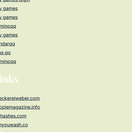
v games
v games
minoqq
v games
ndarqq
us qq
minoqq
inks
eckereiweber.com
oplemagazine.info
chashes.com
nyouwash.co