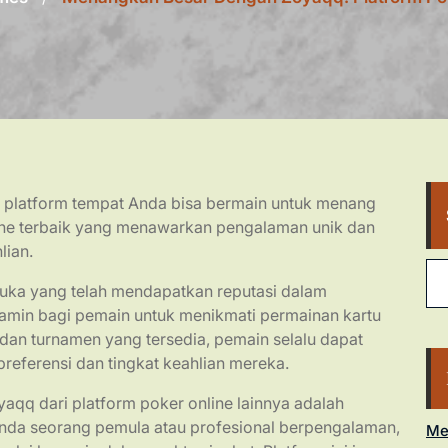
platform tempat Anda bisa bermain untuk menang
line terbaik yang menawarkan pengalaman unik dan
lian.
muka yang telah mendapatkan reputasi dalam
amin bagi pemain untuk menikmati permainan kartu
an turnamen yang tersedia, pemain selalu dapat
eferensi dan tingkat keahlian mereka.
aqq dari platform poker online lainnya adalah
nda seorang pemula atau profesional berpengalaman,
Me