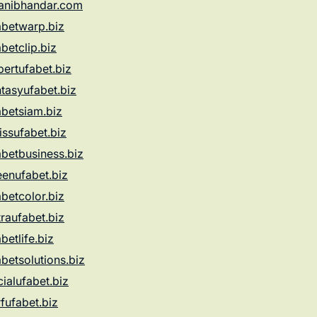
anibhandar.com
abetwarp.biz
betclip.biz
pertufabet.biz
ntasyufabet.biz
abetsiam.biz
issufabet.biz
abetbusiness.biz
eenufabet.biz
abetcolor.biz
traufabet.biz
betlife.biz
abetsolutions.biz
cialufabet.biz
rfufabet.biz