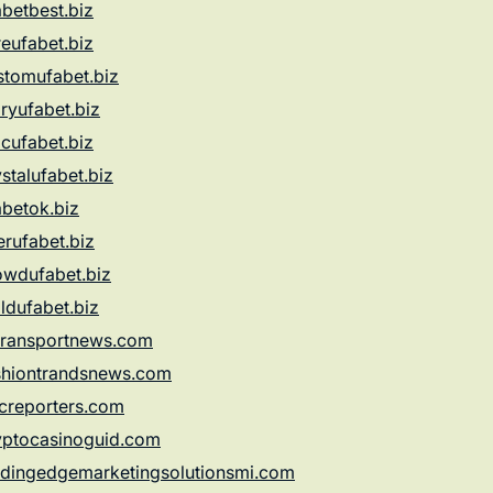
abetbest.biz
reufabet.biz
stomufabet.biz
oryufabet.biz
icufabet.biz
ystalufabet.biz
abetok.biz
erufabet.biz
owdufabet.biz
ildufabet.biz
ltransportnews.com
shiontrandsnews.com
creporters.com
yptocasinoguid.com
adingedgemarketingsolutionsmi.com