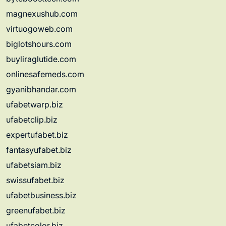
magnexushub.com
virtuogoweb.com
biglotshours.com
buyliraglutide.com
onlinesafemeds.com
gyanibhandar.com
ufabetwarp.biz
ufabetclip.biz
expertufabet.biz
fantasyufabet.biz
ufabetsiam.biz
swissufabet.biz
ufabetbusiness.biz
greenufabet.biz
ufabetcolor.biz