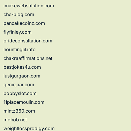
imakewebsolution.com
che-blog.com
pancakecoinz.com
flyfinley.com
prideconsultation.com
hountinglil.info
chakraaffirmations.net
bestjokes4u.com
lustgurgaon.com
geniejaar.com
bobbyslot.com
11placemoulin.com
mintz360.com
mohob.net
weightlossprodigy.com