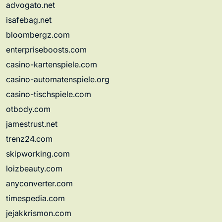
advogato.net
isafebag.net
bloombergz.com
enterpriseboosts.com
casino-kartenspiele.com
casino-automatenspiele.org
casino-tischspiele.com
otbody.com
jamestrust.net
trenz24.com
skipworking.com
loizbeauty.com
anyconverter.com
timespedia.com
jejakkrismon.com