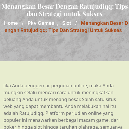
Menangkan Besar Dengan Ratujudiqq: Tips
dan Strategi untuk Sukses
Home
/
Pkv Games
,
Slot
/
Menangkan Besar D
Engan Ratujudiqq: Tips Dan Strategi Untuk Sukses
Jika Anda penggemar perjudian online, maka Anda
mungkin selalu mencari cara untuk meningkatkan
peluang Anda untuk menang besar. Salah satu situs
web yang dapat membantu Anda melakukan hal itu
adalah Ratujudiqq. Platform perjudian online yang
populer ini menawarkan berbagai macam game, dari
poker hingga slot hingga taruhan olahraga, semuanya