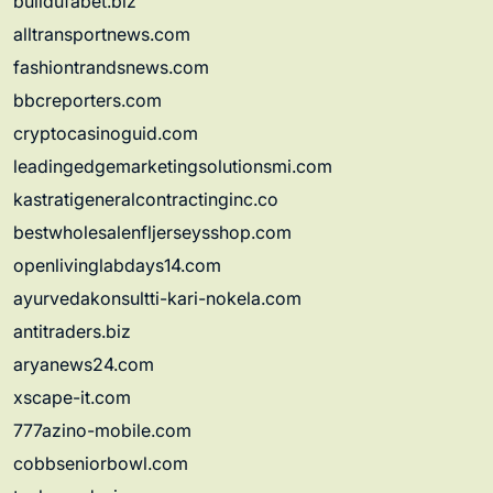
buildufabet.biz
alltransportnews.com
fashiontrandsnews.com
bbcreporters.com
cryptocasinoguid.com
leadingedgemarketingsolutionsmi.com
kastratigeneralcontractinginc.co
bestwholesalenfljerseysshop.com
openlivinglabdays14.com
ayurvedakonsultti-kari-nokela.com
antitraders.biz
aryanews24.com
xscape-it.com
777azino-mobile.com
cobbseniorbowl.com