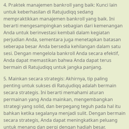
4. Praktek manajemen bankroll yang baik: Kunci lain
untuk keberhasilan di Ratujudiqq sedang
mempraktikkan manajemen bankroll yang baik. Ini
berarti mengesampingkan sebagian dari kemenangan
Anda untuk berinvestasi kembali dalam kegiatan
perjudian Anda, sementara juga menetapkan batasan
seberapa besar Anda bersedia kehilangan dalam satu
sesi. Dengan mengelola bankroll Anda secara efektif,
Anda dapat memastikan bahwa Anda dapat terus
bermain di Ratujudiqq untuk jangka panjang.
5. Mainkan secara strategis: Akhirnya, tip paling
penting untuk sukses di Ratujudiqq adalah bermain
secara strategis. Ini berarti memahami aturan
permainan yang Anda mainkan, mengembangkan
strategi yang solid, dan berpegang teguh pada hal itu
bahkan ketika segalanya menjadi sulit. Dengan bermain
secara strategis, Anda dapat meningkatkan peluang
untuk menang dan pergi dengan hadiah besar.