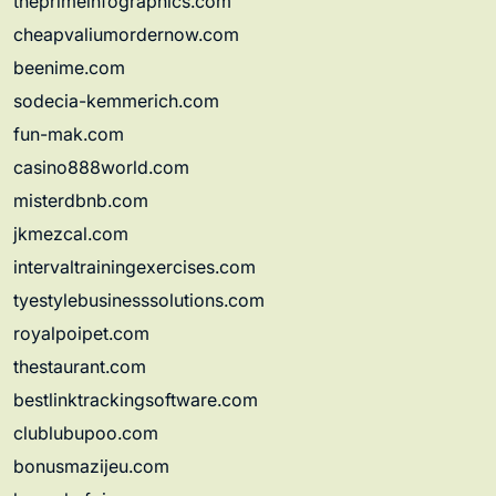
theprimeinfographics.com
cheapvaliumordernow.com
beenime.com
sodecia-kemmerich.com
fun-mak.com
casino888world.com
misterdbnb.com
jkmezcal.com
intervaltrainingexercises.com
tyestylebusinesssolutions.com
royalpoipet.com
thestaurant.com
bestlinktrackingsoftware.com
clublubupoo.com
bonusmazijeu.com