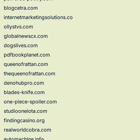
blogcetra.com
internetmarketingsolutions.co
ollystvs.com
globalnewscx.com
dogslives.com
pdfbookplanet.com
queenofrattan.com
thequeenofrattan.com
denohubpro.com
blades-knife.com
one-piece-spoiler.com
studiooneiota.com
findingcasino.org
realworldcobra.com
automachine.info