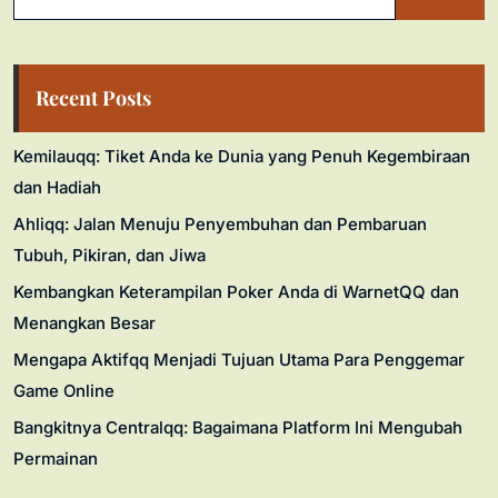
Recent Posts
Kemilauqq: Tiket Anda ke Dunia yang Penuh Kegembiraan
dan Hadiah
Ahliqq: Jalan Menuju Penyembuhan dan Pembaruan
Tubuh, Pikiran, dan Jiwa
Kembangkan Keterampilan Poker Anda di WarnetQQ dan
Menangkan Besar
Mengapa Aktifqq Menjadi Tujuan Utama Para Penggemar
Game Online
Bangkitnya Centralqq: Bagaimana Platform Ini Mengubah
Permainan