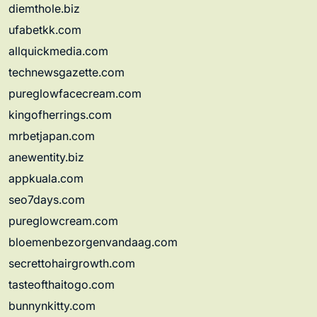
diemthole.biz
ufabetkk.com
allquickmedia.com
technewsgazette.com
pureglowfacecream.com
kingofherrings.com
mrbetjapan.com
anewentity.biz
appkuala.com
seo7days.com
pureglowcream.com
bloemenbezorgenvandaag.com
secrettohairgrowth.com
tasteofthaitogo.com
bunnynkitty.com