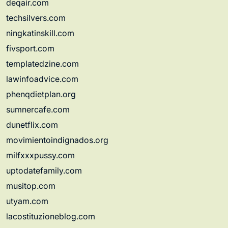
deqair.com
techsilvers.com
ningkatinskill.com
fivsport.com
templatedzine.com
lawinfoadvice.com
phenqdietplan.org
sumnercafe.com
dunetflix.com
movimientoindignados.org
milfxxxpussy.com
uptodatefamily.com
musitop.com
utyam.com
lacostituzioneblog.com