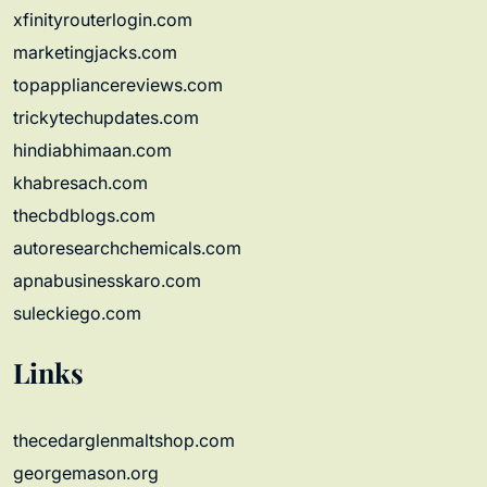
xfinityrouterlogin.com
marketingjacks.com
topappliancereviews.com
trickytechupdates.com
hindiabhimaan.com
khabresach.com
thecbdblogs.com
autoresearchchemicals.com
apnabusinesskaro.com
suleckiego.com
Links
thecedarglenmaltshop.com
georgemason.org