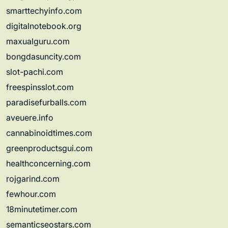
smarttechyinfo.com
digitalnotebook.org
maxualguru.com
bongdasuncity.com
slot-pachi.com
freespinsslot.com
paradisefurballs.com
aveuere.info
cannabinoidtimes.com
greenproductsgui.com
healthconcerning.com
rojgarind.com
fewhour.com
18minutetimer.com
semanticseostars.com