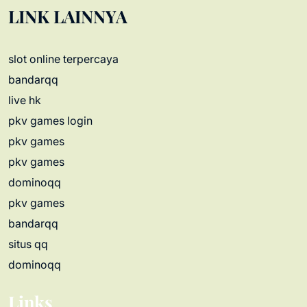
LINK LAINNYA
slot online terpercaya
bandarqq
live hk
pkv games login
pkv games
pkv games
dominoqq
pkv games
bandarqq
situs qq
dominoqq
Links