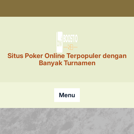
Skip
to
content
Situs Poker Online Terpopuler dengan
Banyak Turnamen
Menu