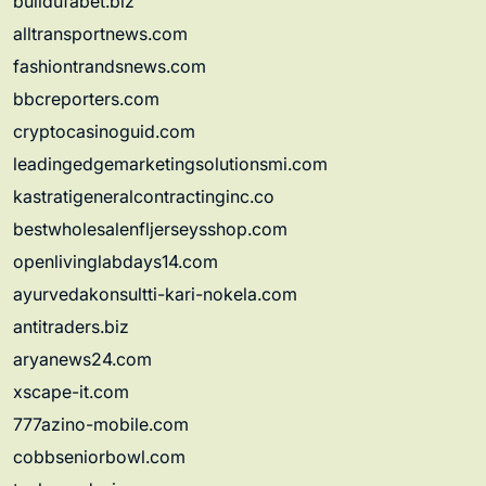
buildufabet.biz
alltransportnews.com
fashiontrandsnews.com
bbcreporters.com
cryptocasinoguid.com
leadingedgemarketingsolutionsmi.com
kastratigeneralcontractinginc.co
bestwholesalenfljerseysshop.com
openlivinglabdays14.com
ayurvedakonsultti-kari-nokela.com
antitraders.biz
aryanews24.com
xscape-it.com
777azino-mobile.com
cobbseniorbowl.com