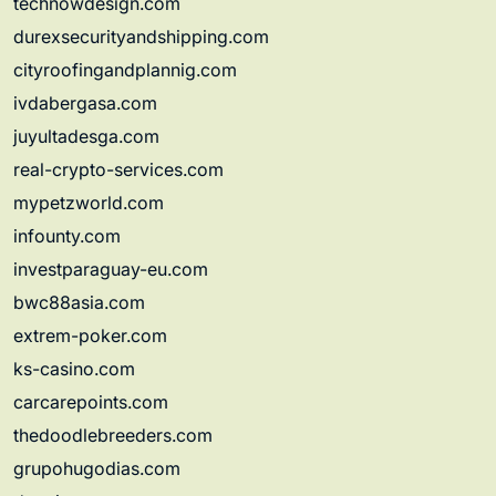
technowdesign.com
durexsecurityandshipping.com
cityroofingandplannig.com
ivdabergasa.com
juyultadesga.com
real-crypto-services.com
mypetzworld.com
infounty.com
investparaguay-eu.com
bwc88asia.com
extrem-poker.com
ks-casino.com
carcarepoints.com
thedoodlebreeders.com
grupohugodias.com