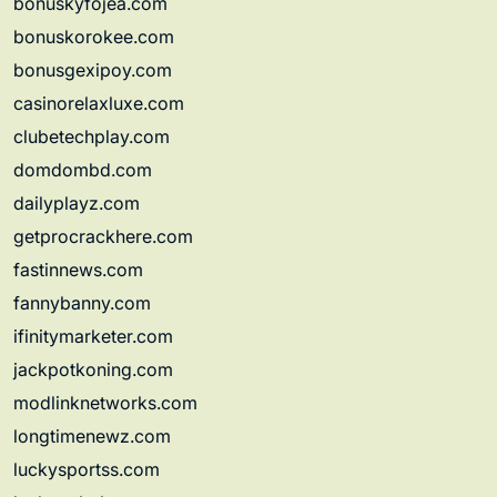
bonuskyfojea.com
bonuskorokee.com
bonusgexipoy.com
casinorelaxluxe.com
clubetechplay.com
domdombd.com
dailyplayz.com
getprocrackhere.com
fastinnews.com
fannybanny.com
ifinitymarketer.com
jackpotkoning.com
modlinknetworks.com
longtimenewz.com
luckysportss.com