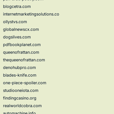
blogcetra.com
internetmarketingsolutions.co
ollystvs.com
globalnewscx.com
dogslives.com
pdfbookplanet.com
queenofrattan.com
thequeenofrattan.com
denohubpro.com
blades-knife.com
one-piece-spoiler.com
studiooneiota.com
findingcasino.org
realworldcobra.com
automachine.info