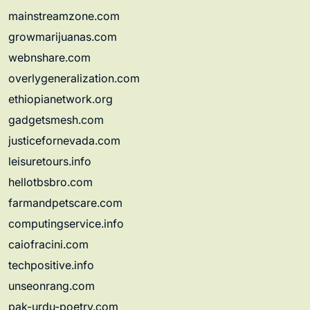
mainstreamzone.com
growmarijuanas.com
webnshare.com
overlygeneralization.com
ethiopianetwork.org
gadgetsmesh.com
justicefornevada.com
leisuretours.info
hellotbsbro.com
farmandpetscare.com
computingservice.info
caiofracini.com
techpositive.info
unseonrang.com
pak-urdu-poetry.com