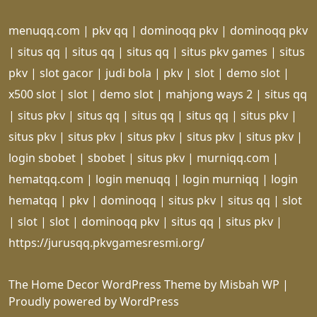
menuqq.com
|
pkv qq
|
dominoqq pkv
|
dominoqq pkv
|
situs qq
|
situs qq
|
situs qq
|
situs pkv games
|
situs
pkv
|
slot gacor
|
judi bola
|
pkv
|
slot
|
demo slot
|
x500 slot
|
slot
|
demo slot
|
mahjong ways 2
|
situs qq
|
situs pkv
|
situs qq
|
situs qq
|
situs qq
|
situs pkv
|
situs pkv
|
situs pkv
|
situs pkv
|
situs pkv
|
situs pkv
|
login sbobet
|
sbobet
|
situs pkv
|
murniqq.com
|
hematqq.com
|
login menuqq
|
login murniqq
|
login
hematqq
|
pkv
|
dominoqq
|
situs pkv
|
situs qq
|
slot
|
slot
|
slot
|
dominoqq pkv
|
situs qq
|
situs pkv
|
https://jurusqq.pkvgamesresmi.org/
The Home Decor WordPress Theme by Misbah WP
|
Proudly powered by WordPress