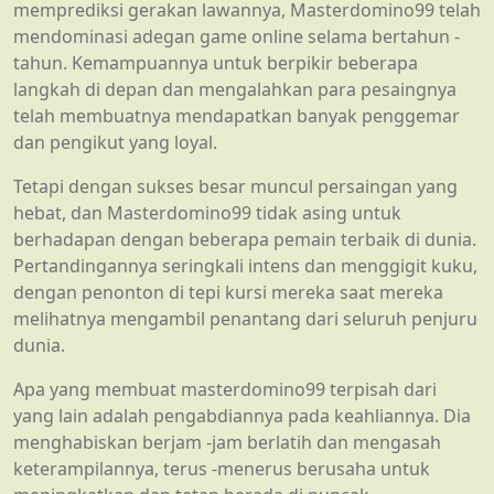
memprediksi gerakan lawannya, Masterdomino99 telah
mendominasi adegan game online selama bertahun -
tahun. Kemampuannya untuk berpikir beberapa
langkah di depan dan mengalahkan para pesaingnya
telah membuatnya mendapatkan banyak penggemar
dan pengikut yang loyal.
Tetapi dengan sukses besar muncul persaingan yang
hebat, dan Masterdomino99 tidak asing untuk
berhadapan dengan beberapa pemain terbaik di dunia.
Pertandingannya seringkali intens dan menggigit kuku,
dengan penonton di tepi kursi mereka saat mereka
melihatnya mengambil penantang dari seluruh penjuru
dunia.
Apa yang membuat masterdomino99 terpisah dari
yang lain adalah pengabdiannya pada keahliannya. Dia
menghabiskan berjam -jam berlatih dan mengasah
keterampilannya, terus -menerus berusaha untuk