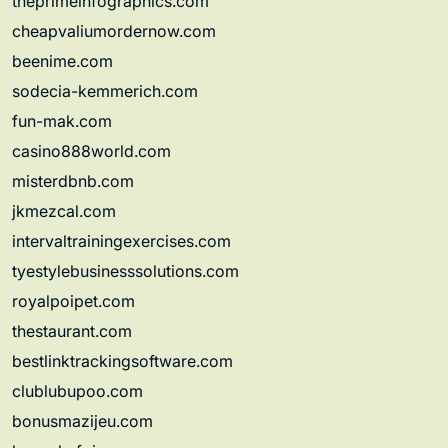
theprimeinfographics.com
cheapvaliumordernow.com
beenime.com
sodecia-kemmerich.com
fun-mak.com
casino888world.com
misterdbnb.com
jkmezcal.com
intervaltrainingexercises.com
tyestylebusinesssolutions.com
royalpoipet.com
thestaurant.com
bestlinktrackingsoftware.com
clublubupoo.com
bonusmazijeu.com