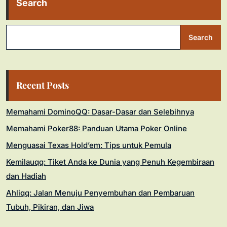
Search
Search
Recent Posts
Memahami DominoQQ: Dasar-Dasar dan Selebihnya
Memahami Poker88: Panduan Utama Poker Online
Menguasai Texas Hold’em: Tips untuk Pemula
Kemilauqq: Tiket Anda ke Dunia yang Penuh Kegembiraan
dan Hadiah
Ahliqq: Jalan Menuju Penyembuhan dan Pembaruan
Tubuh, Pikiran, dan Jiwa