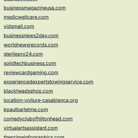
businessmagazineusa.com
medicwellcare.com
vidsmall.com
businessnews2day.com
worldnewsrecords.com
sterilepro24.com
solidtechbusiness.com
reviewcardgaming.com
experiencedexpertstowingservice.com
blackheadsshop.com
location-voiture-casablanca.org
kpaulbartelme.com
comedyclubofhiltonhead.com
virtualartsassistant.com
theprimeinfographics.com