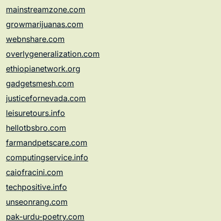
mainstreamzone.com
growmarijuanas.com
webnshare.com
overlygeneralization.com
ethiopianetwork.org
gadgetsmesh.com
justicefornevada.com
leisuretours.info
hellotbsbro.com
farmandpetscare.com
computingservice.info
caiofracini.com
techpositive.info
unseonrang.com
pak-urdu-poetry.com