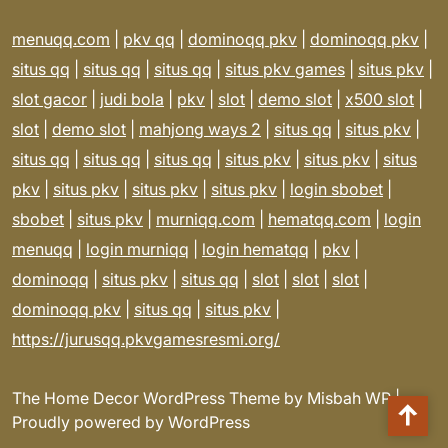
menuqq.com
|
pkv qq
|
dominoqq pkv
|
dominoqq pkv
|
situs qq
|
situs qq
|
situs qq
|
situs pkv games
|
situs pkv
|
slot gacor
|
judi bola
|
pkv
|
slot
|
demo slot
|
x500 slot
|
slot
|
demo slot
|
mahjong ways 2
|
situs qq
|
situs pkv
|
situs qq
|
situs qq
|
situs qq
|
situs pkv
|
situs pkv
|
situs
pkv
|
situs pkv
|
situs pkv
|
situs pkv
|
login sbobet
|
sbobet
|
situs pkv
|
murniqq.com
|
hematqq.com
|
login
menuqq
|
login murniqq
|
login hematqq
|
pkv
|
dominoqq
|
situs pkv
|
situs qq
|
slot
|
slot
|
slot
|
dominoqq pkv
|
situs qq
|
situs pkv
|
https://jurusqq.pkvgamesresmi.org/
The Home Decor WordPress Theme by Misbah WP
|
Proudly powered by WordPress