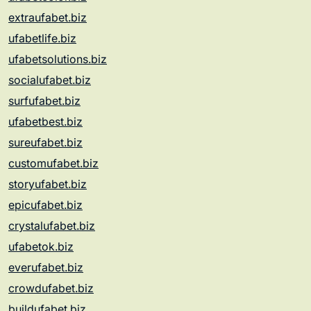
extraufabet.biz
ufabetlife.biz
ufabetsolutions.biz
socialufabet.biz
surfufabet.biz
ufabetbest.biz
sureufabet.biz
customufabet.biz
storyufabet.biz
epicufabet.biz
crystalufabet.biz
ufabetok.biz
everufabet.biz
crowdufabet.biz
buildufabet.biz