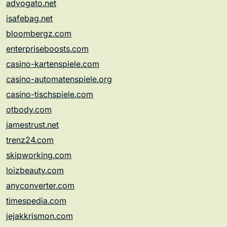
advogato.net
isafebag.net
bloombergz.com
enterpriseboosts.com
casino-kartenspiele.com
casino-automatenspiele.org
casino-tischspiele.com
otbody.com
jamestrust.net
trenz24.com
skipworking.com
loizbeauty.com
anyconverter.com
timespedia.com
jejakkrismon.com