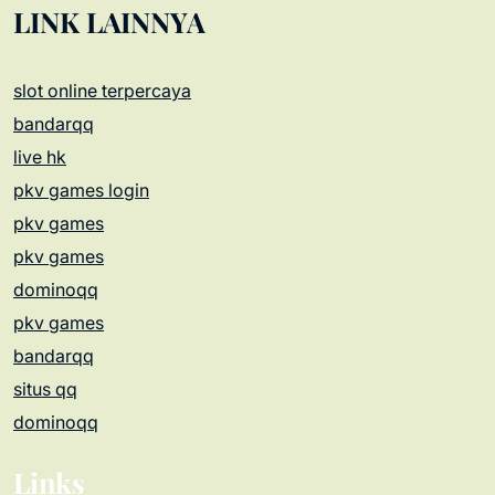
LINK LAINNYA
slot online terpercaya
bandarqq
live hk
pkv games login
pkv games
pkv games
dominoqq
pkv games
bandarqq
situs qq
dominoqq
Links