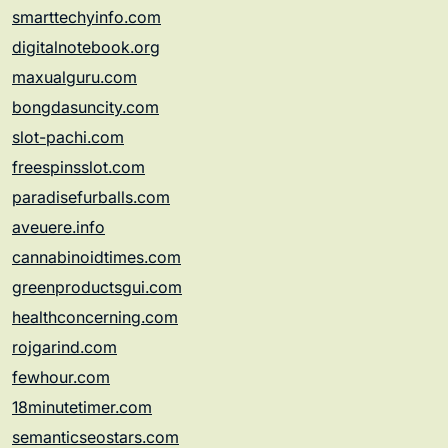
smarttechyinfo.com
digitalnotebook.org
maxualguru.com
bongdasuncity.com
slot-pachi.com
freespinsslot.com
paradisefurballs.com
aveuere.info
cannabinoidtimes.com
greenproductsgui.com
healthconcerning.com
rojgarind.com
fewhour.com
18minutetimer.com
semanticseostars.com