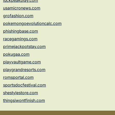
luckpeakplay.com
usamicronews.com
grofashion.com
pokemongoevolutioncalc.com
phishingbase.com
racegamings.com
primejackpotstay.com
pokugaa.com
playvaultgame.com
playgrandresorts.com
romsportal.com
sportsdocfestival.com
shestylestore.com
thingsiwontfinish.com