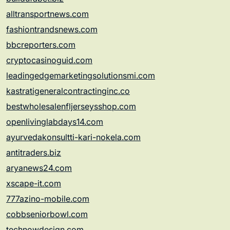
alltransportnews.com
fashiontrandsnews.com
bbcreporters.com
cryptocasinoguid.com
leadingedgemarketingsolutionsmi.com
kastratigeneralcontractinginc.co
bestwholesalenfljerseysshop.com
openlivinglabdays14.com
ayurvedakonsultti-kari-nokela.com
antitraders.biz
aryanews24.com
xscape-it.com
777azino-mobile.com
cobbseniorbowl.com
technowdesign.com