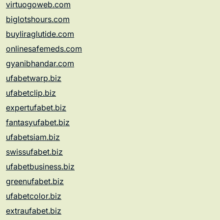
virtuogoweb.com
biglotshours.com
buyliraglutide.com
onlinesafemeds.com
gyanibhandar.com
ufabetwarp.biz
ufabetclip.biz
expertufabet.biz
fantasyufabet.biz
ufabetsiam.biz
swissufabet.biz
ufabetbusiness.biz
greenufabet.biz
ufabetcolor.biz
extraufabet.biz