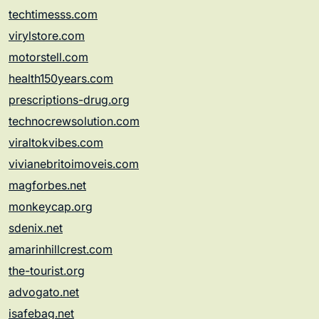
techtimesss.com
virylstore.com
motorstell.com
health150years.com
prescriptions-drug.org
technocrewsolution.com
viraltokvibes.com
vivianebritoimoveis.com
magforbes.net
monkeycap.org
sdenix.net
amarinhillcrest.com
the-tourist.org
advogato.net
isafebag.net