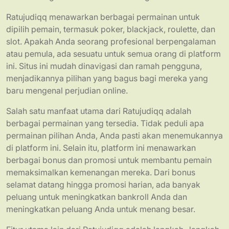
Ratujudiqq menawarkan berbagai permainan untuk
dipilih pemain, termasuk poker, blackjack, roulette, dan
slot. Apakah Anda seorang profesional berpengalaman
atau pemula, ada sesuatu untuk semua orang di platform
ini. Situs ini mudah dinavigasi dan ramah pengguna,
menjadikannya pilihan yang bagus bagi mereka yang
baru mengenal perjudian online.
Salah satu manfaat utama dari Ratujudiqq adalah
berbagai permainan yang tersedia. Tidak peduli apa
permainan pilihan Anda, Anda pasti akan menemukannya
di platform ini. Selain itu, platform ini menawarkan
berbagai bonus dan promosi untuk membantu pemain
memaksimalkan kemenangan mereka. Dari bonus
selamat datang hingga promosi harian, ada banyak
peluang untuk meningkatkan bankroll Anda dan
meningkatkan peluang Anda untuk menang besar.