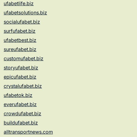
ufabetlife.biz
ufabetsolutions.biz
socialufabet.biz
surfufabet.biz
ufabetbest.biz
sureufabet.biz
customufabet.biz
storyufabet.biz
epicufabet.biz
crystalufabet.biz
ufabetok.biz
everufabet.biz
crowdufabet.biz
buildufabet.biz
alltransportnews.com