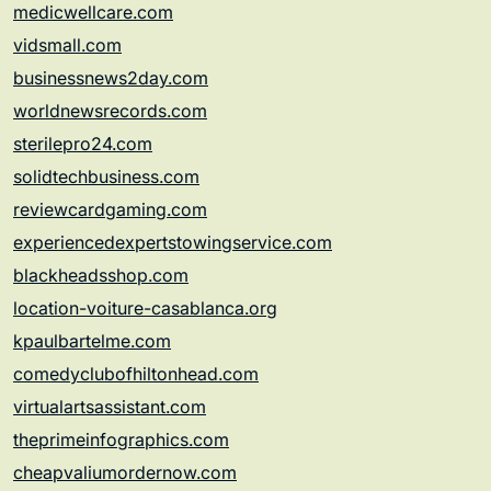
medicwellcare.com
vidsmall.com
businessnews2day.com
worldnewsrecords.com
sterilepro24.com
solidtechbusiness.com
reviewcardgaming.com
experiencedexpertstowingservice.com
blackheadsshop.com
location-voiture-casablanca.org
kpaulbartelme.com
comedyclubofhiltonhead.com
virtualartsassistant.com
theprimeinfographics.com
cheapvaliumordernow.com