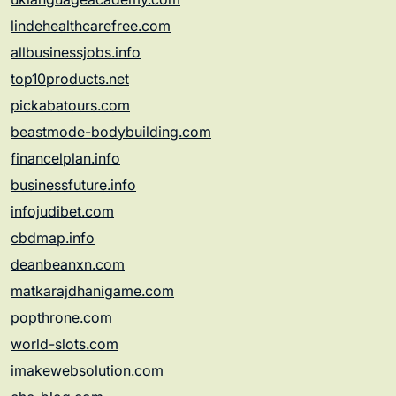
lindehealthcarefree.com
allbusinessjobs.info
top10products.net
pickabatours.com
beastmode-bodybuilding.com
financelplan.info
businessfuture.info
infojudibet.com
cbdmap.info
deanbeanxn.com
matkarajdhanigame.com
popthrone.com
world-slots.com
imakewebsolution.com