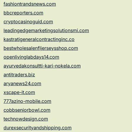
fashiontrandsnews.com
bbcreporters.com
cryptocasinoguid.com
leadingedgemarketingsolutionsmi.com
kastratigeneralcontractinginc.co
bestwholesalenfljerseysshop.com
openlivinglabdays14.com
ayurvedakonsultti-kari-nokela.com
antitraders.biz
aryanews24.com
xscape-it.com
777azino-mobile.com
cobbseniorbowl.com
technowdesign.com
durexsecurityandshipping.com