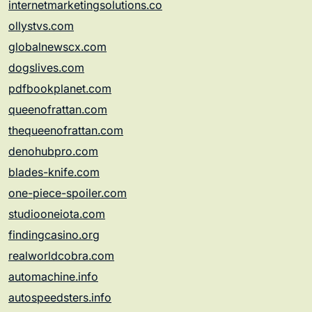
internetmarketingsolutions.co
ollystvs.com
globalnewscx.com
dogslives.com
pdfbookplanet.com
queenofrattan.com
thequeenofrattan.com
denohubpro.com
blades-knife.com
one-piece-spoiler.com
studiooneiota.com
findingcasino.org
realworldcobra.com
automachine.info
autospeedsters.info