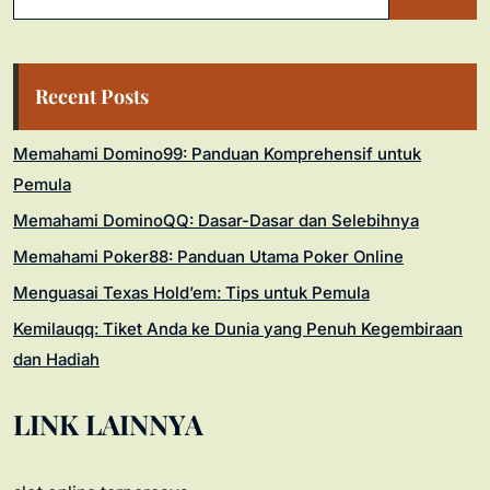
Recent Posts
Memahami Domino99: Panduan Komprehensif untuk
Pemula
Memahami DominoQQ: Dasar-Dasar dan Selebihnya
Memahami Poker88: Panduan Utama Poker Online
Menguasai Texas Hold’em: Tips untuk Pemula
Kemilauqq: Tiket Anda ke Dunia yang Penuh Kegembiraan
dan Hadiah
LINK LAINNYA