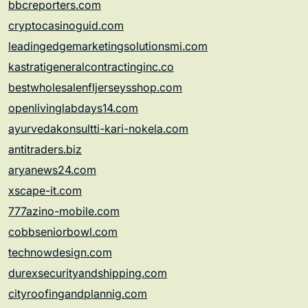
bbcreporters.com
cryptocasinoguid.com
leadingedgemarketingsolutionsmi.com
kastratigeneralcontractinginc.co
bestwholesalenfljerseysshop.com
openlivinglabdays14.com
ayurvedakonsultti-kari-nokela.com
antitraders.biz
aryanews24.com
xscape-it.com
777azino-mobile.com
cobbseniorbowl.com
technowdesign.com
durexsecurityandshipping.com
cityroofingandplannig.com