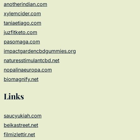
anotherindian.com
xylemcider.com
taniaetiago.com
juzfitketo.com
pasomaga.com
impactgardencbdgummies.org
naturesstimulantcbd.net
nopalinaeuropa.com
biomagnify.net
Links
saucyukiah.com
beikastreet.net
filmizlettir.net