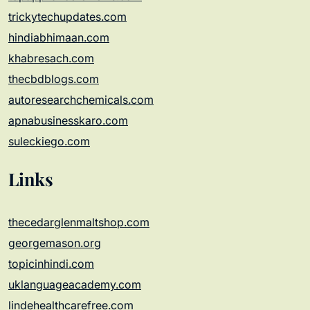
trickytechupdates.com
hindiabhimaan.com
khabresach.com
thecbdblogs.com
autoresearchchemicals.com
apnabusinesskaro.com
suleckiego.com
Links
thecedarglenmaltshop.com
georgemason.org
topicinhindi.com
uklanguageacademy.com
lindehealthcarefree.com