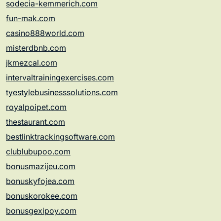
sodecia-kemmerich.com
fun-mak.com
casino888world.com
misterdbnb.com
jkmezcal.com
intervaltrainingexercises.com
tyestylebusinesssolutions.com
royalpoipet.com
thestaurant.com
bestlinktrackingsoftware.com
clublubupoo.com
bonusmazijeu.com
bonuskyfojea.com
bonuskorokee.com
bonusgexipoy.com