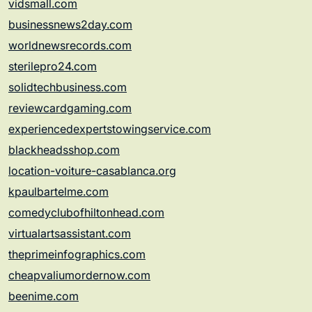
vidsmall.com
businessnews2day.com
worldnewsrecords.com
sterilepro24.com
solidtechbusiness.com
reviewcardgaming.com
experiencedexpertstowingservice.com
blackheadsshop.com
location-voiture-casablanca.org
kpaulbartelme.com
comedyclubofhiltonhead.com
virtualartsassistant.com
theprimeinfographics.com
cheapvaliumordernow.com
beenime.com