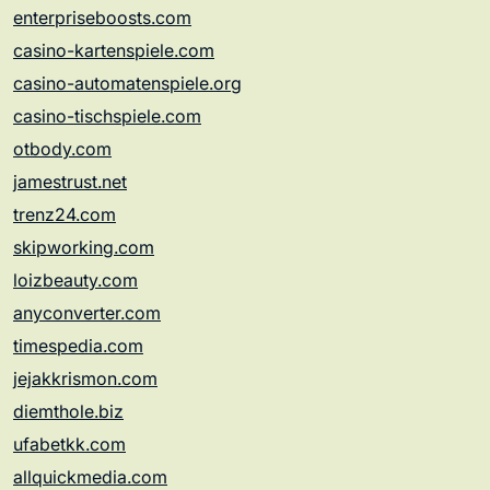
enterpriseboosts.com
casino-kartenspiele.com
casino-automatenspiele.org
casino-tischspiele.com
otbody.com
jamestrust.net
trenz24.com
skipworking.com
loizbeauty.com
anyconverter.com
timespedia.com
jejakkrismon.com
diemthole.biz
ufabetkk.com
allquickmedia.com