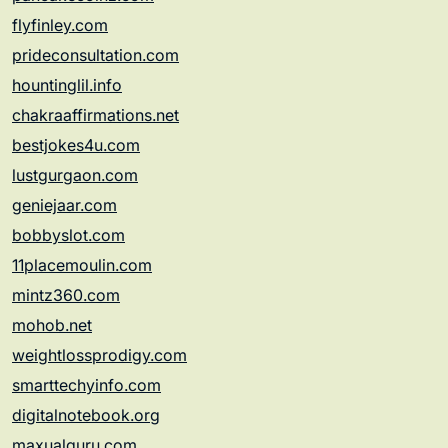
flyfinley.com
prideconsultation.com
hountinglil.info
chakraaffirmations.net
bestjokes4u.com
lustgurgaon.com
geniejaar.com
bobbyslot.com
11placemoulin.com
mintz360.com
mohob.net
weightlossprodigy.com
smarttechyinfo.com
digitalnotebook.org
maxualguru.com