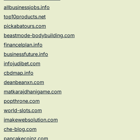
allbusinessjobs.info
top10products.net
pickabatours.com
beastmode-bodybuilding.com
financelplan.info
businessfuture.info
infojudibet.com
cbdmap.info
deanbeanxn.com
matkarajdhanigame.com
popthrone.com
world-slots.com
imakewebsolution.com
che-blog.com
pancakecoinz.com