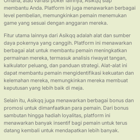
Omaha, atau variasi poker lainnya, Asikqq siap
membantu Anda. Platform ini juga menawarkan berbagai
level pembelian, memungkinkan pemain menemukan
game yang sesuai dengan anggaran mereka.
Fitur utama lainnya dari Asikqq adalah alat dan sumber
daya pokernya yang canggih. Platform ini menawarkan
berbagai alat untuk membantu pemain meningkatkan
permainan mereka, termasuk analisis riwayat tangan,
kalkulator peluang, dan panduan strategi. Alat-alat ini
dapat membantu pemain mengidentifikasi kekuatan dan
kelemahan mereka, memungkinkan mereka membuat
keputusan yang lebih baik di meja.
Selain itu, Asikqq juga menawarkan berbagai bonus dan
promosi untuk dimanfaatkan para pemain. Dari bonus
sambutan hingga hadiah loyalitas, platform ini
menawarkan banyak insentif bagi pemain untuk terus
datang kembali untuk mendapatkan lebih banyak.