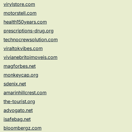
virylstore.com
motorstell.com
health150years.com
prescriptions-drug.org
technocrewsolution.com
viraltokvibes.com
vivianebritoimoveis.com
magforbes.net
monkeycap.org
sdenix.net
amarinhillcrest.com
the-tourist.org
advogato.net
isafebag.net
bloombergz.com