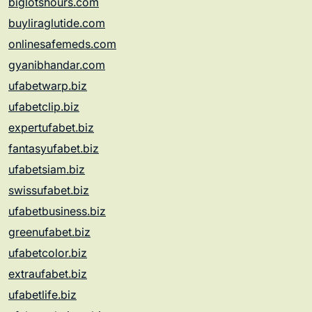
biglotshours.com
buyliraglutide.com
onlinesafemeds.com
gyanibhandar.com
ufabetwarp.biz
ufabetclip.biz
expertufabet.biz
fantasyufabet.biz
ufabetsiam.biz
swissufabet.biz
ufabetbusiness.biz
greenufabet.biz
ufabetcolor.biz
extraufabet.biz
ufabetlife.biz