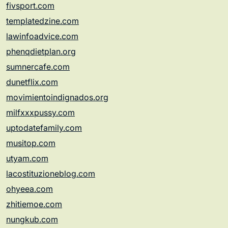
fivsport.com
templatedzine.com
lawinfoadvice.com
phenqdietplan.org
sumnercafe.com
dunetflix.com
movimientoindignados.org
milfxxxpussy.com
uptodatefamily.com
musitop.com
utyam.com
lacostituzioneblog.com
ohyeea.com
zhitiemoe.com
nungkub.com