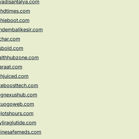
vadisantalya.com
chdtimes.com
chieboot.com
ndembalikesir.com
echar.com
sbold.com
althhubzone.com
araat.com
chjuiced.com
teboosttech.com
gnexushub.com
rtuogoweb.com
glotshours.com
yliraglutide.com
linesafemeds.com