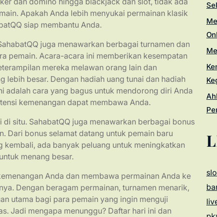
er dan domino hingga blackjack dan slot, tidak ada
Se
pemain. Apakah Anda lebih menyukai permainan klasik
Me
abatQQ siap membantu Anda.
On
, SahabatQQ juga menawarkan berbagai turnamen dan
Me
para pemain. Acara-acara ini memberikan kesempatan
Ke
eterampilan mereka melawan orang lain dan
 lebih besar. Dengan hadiah uang tunai dan hadiah
Ke
ini adalah cara yang bagus untuk mendorong diri Anda
Ah
potensi kemenangan dapat membawa Anda.
Pe
 di situ. SahabatQQ juga menawarkan berbagai bonus
. Dari bonus selamat datang untuk pemain baru
L
ng kembali, ada banyak peluang untuk meningkatkan
untuk menang besar.
slo
si kemenangan Anda dan membawa permainan Anda ke
ba
nnya. Dengan beragam permainan, turnamen menarik,
an utama bagi para pemain yang ingin menguji
liv
as. Jadi mengapa menunggu? Daftar hari ini dan
pk