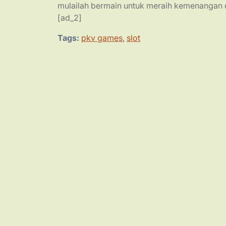
mulailah bermain untuk meraih kemenangan 
[ad_2]
Tags:
pkv games
,
slot