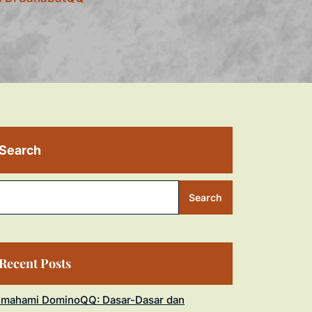
Search
Search
Recent Posts
mahami DominoQQ: Dasar-Dasar dan