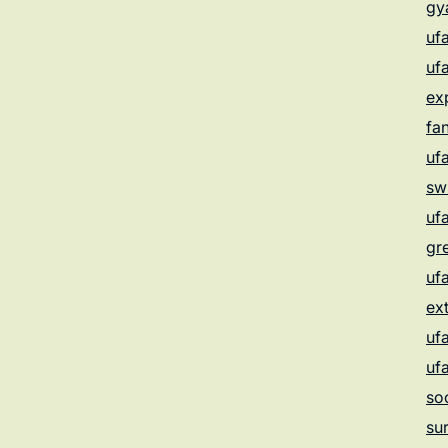
gy
uf
ufa
ex
fa
uf
sw
uf
gr
uf
ex
ufa
uf
so
su