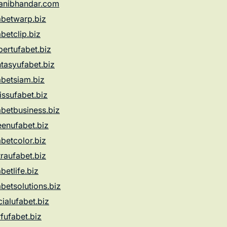
anibhandar.com
abetwarp.biz
betclip.biz
pertufabet.biz
ntasyufabet.biz
abetsiam.biz
issufabet.biz
abetbusiness.biz
eenufabet.biz
abetcolor.biz
traufabet.biz
betlife.biz
abetsolutions.biz
cialufabet.biz
rfufabet.biz