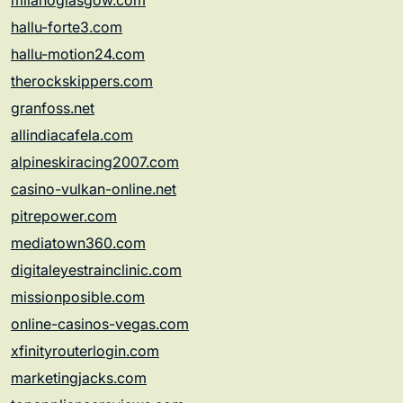
milanoglasgow.com
hallu-forte3.com
hallu-motion24.com
therockskippers.com
granfoss.net
allindiacafela.com
alpineskiracing2007.com
casino-vulkan-online.net
pitrepower.com
mediatown360.com
digitaleyestrainclinic.com
missionposible.com
online-casinos-vegas.com
xfinityrouterlogin.com
marketingjacks.com