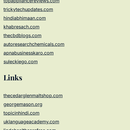
topappliancereviews.com
trickytechupdates.com
hindiabhimaan.com
khabresach.com
thecbdblogs.com
autoresearchchemicals.com
apnabusinesskaro.com
suleckiego.com
Links
thecedarglenmaltshop.com
georgemason.org
topicinhindi.com
uklanguageacademy.com