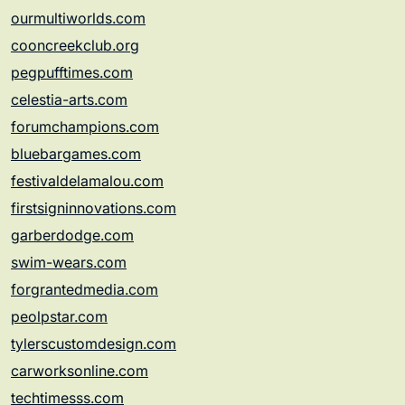
ourmultiworlds.com
cooncreekclub.org
pegpufftimes.com
celestia-arts.com
forumchampions.com
bluebargames.com
festivaldelamalou.com
firstsigninnovations.com
garberdodge.com
swim-wears.com
forgrantedmedia.com
peolpstar.com
tylerscustomdesign.com
carworksonline.com
techtimesss.com