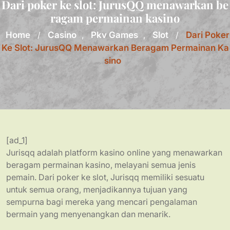
Dari poker ke slot: JurusQQ menawarkan be
ragam permainan kasino
Home
/
Casino
,
Pkv Games
,
Slot
/
Dari Poker
Ke Slot: JurusQQ Menawarkan Beragam Permainan Ka
Sino
[ad_1]
Jurisqq adalah platform kasino online yang menawarkan
beragam permainan kasino, melayani semua jenis
pemain. Dari poker ke slot, Jurisqq memiliki sesuatu
untuk semua orang, menjadikannya tujuan yang
sempurna bagi mereka yang mencari pengalaman
bermain yang menyenangkan dan menarik.