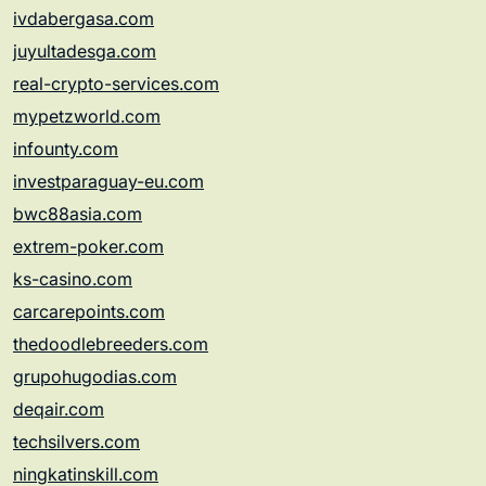
ivdabergasa.com
juyultadesga.com
real-crypto-services.com
mypetzworld.com
infounty.com
investparaguay-eu.com
bwc88asia.com
extrem-poker.com
ks-casino.com
carcarepoints.com
thedoodlebreeders.com
grupohugodias.com
deqair.com
techsilvers.com
ningkatinskill.com