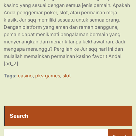
kasino yang sesuai dengan semua jenis pemain. Apakah
Anda penggemar poker, slot, atau permainan meja
klasik, Jurisqq memiliki sesuatu untuk semua orang.
Dengan platform yang aman dan ramah pengguna,
pemain dapat menikmati pengalaman bermain yang
menyenangkan dan menarik tanpa kekhawatiran. Jadi
mengapa menunggu? Pergilah ke Jurisqq hari ini dan
mulailah memainkan permainan kasino favorit Anda!
[ad_2]
Tags:
casino
,
pkv games
,
slot
Search