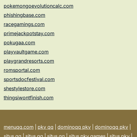
pokemongoevolutioncalc.com
phishingbase.com
racegamings.com
primejackpotstay.com
pokugaa.com
playvaultgame.com
playgrandresorts.com
romsportal.com
sportsdocfestival.com
shestylestore.com
thingsiwontfinish.com
menuqq.com
|
pkv qq
|
dominoqq pkv
|
dominoqq pkv
|
situs qq
|
situs qq
|
situs qq
|
situs pkv games
|
situs pkv
|