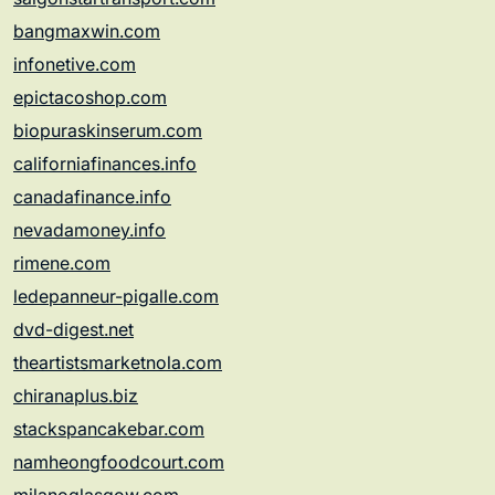
bangmaxwin.com
infonetive.com
epictacoshop.com
biopuraskinserum.com
californiafinances.info
canadafinance.info
nevadamoney.info
rimene.com
ledepanneur-pigalle.com
dvd-digest.net
theartistsmarketnola.com
chiranaplus.biz
stackspancakebar.com
namheongfoodcourt.com