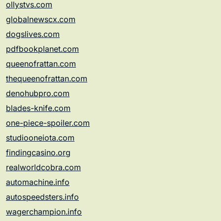
ollystvs.com
globalnewscx.com
dogslives.com
pdfbookplanet.com
queenofrattan.com
thequeenofrattan.com
denohubpro.com
blades-knife.com
one-piece-spoiler.com
studiooneiota.com
findingcasino.org
realworldcobra.com
automachine.info
autospeedsters.info
wagerchampion.info