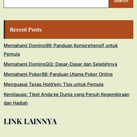
Search
Recent Posts
Memahami Domino99: Panduan Komprehensif untuk
Pemula
Memahami DominoQQ: Dasar-Dasar dan Selebihnya
Memahami Poker88: Panduan Utama Poker Online
Menguasai Texas Hold’em: Tips untuk Pemula
Kemilauqq: Tiket Anda ke Dunia yang Penuh Kegembiraan
dan Hadiah
LINK LAINNYA