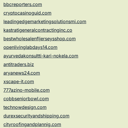
bbcreporters.com
cryptocasinoguid.com
leadingedgemarketingsolutionsmi.com
kastratigeneralcontractinginc.co
bestwholesalenfljerseysshop.com
openlivinglabdays14.com
ayurvedakonsultti-kari-nokela.com
antitraders.biz
aryanews24.com
xscape-it.com
777azino-mobile.com
cobbseniorbowl.com
technowdesign.com
durexsecurityandshipping.com
cityroofingandplannig.com