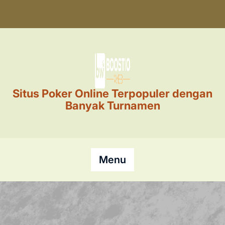
Skip
to
content
Situs Poker Online Terpopuler dengan
Banyak Turnamen
Menu