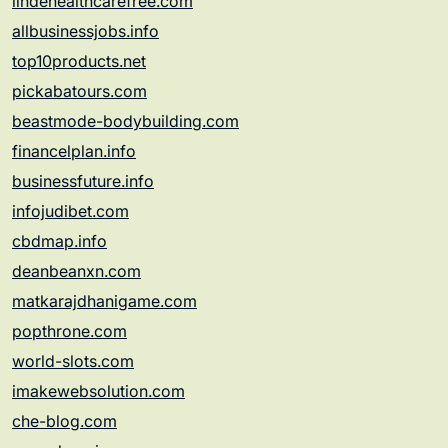
lindehealthcarefree.com
allbusinessjobs.info
top10products.net
pickabatours.com
beastmode-bodybuilding.com
financelplan.info
businessfuture.info
infojudibet.com
cbdmap.info
deanbeanxn.com
matkarajdhanigame.com
popthrone.com
world-slots.com
imakewebsolution.com
che-blog.com