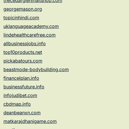
thecedarglenmaltshop.com
georgemason.org
topicinhindi.com
uklanguageacademy.com
lindehealthcarefree.com
allbusinessjobs.info
top10products.net
pickabatours.com
beastmode-bodybuilding.com
financelplan.info
businessfuture.info
infojudibet.com
cbdmap.info
deanbeanxn.com
matkarajdhanigame.com