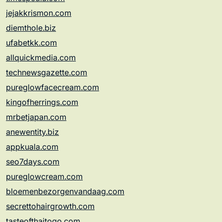
jejakkrismon.com
diemthole.biz
ufabetkk.com
allquickmedia.com
technewsgazette.com
pureglowfacecream.com
kingofherrings.com
mrbetjapan.com
anewentity.biz
appkuala.com
seo7days.com
pureglowcream.com
bloemenbezorgenvandaag.com
secrettohairgrowth.com
tasteofthaitogo.com