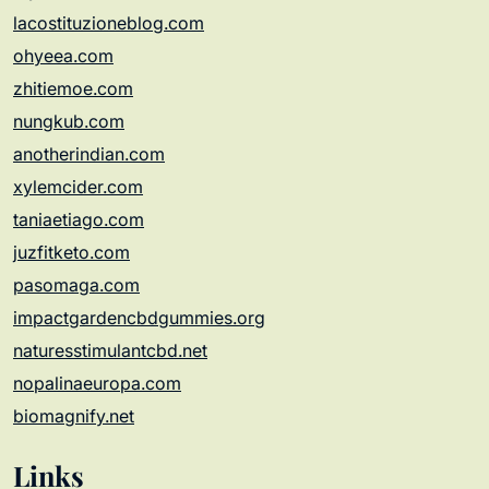
lacostituzioneblog.com
ohyeea.com
zhitiemoe.com
nungkub.com
anotherindian.com
xylemcider.com
taniaetiago.com
juzfitketo.com
pasomaga.com
impactgardencbdgummies.org
naturesstimulantcbd.net
nopalinaeuropa.com
biomagnify.net
Links