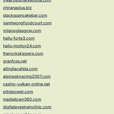
theartistsmarketnola.com
chiranaplus.biz
stackspancakebar.com
namheongfoodcourt.com
milanoglasgow.com
hallu-forte3.com
hallu-motion24.com
therockskippers.com
granfoss.net
allindiacafela.com
alpineskiracing2007.com
casino-vulkan-online.net
pitrepower.com
mediatown360.com
digitaleyestrainclinic.com