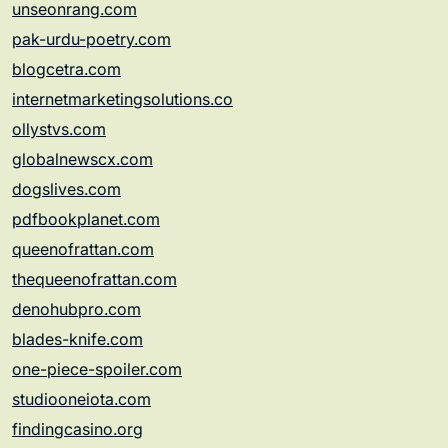
unseonrang.com
pak-urdu-poetry.com
blogcetra.com
internetmarketingsolutions.co
ollystvs.com
globalnewscx.com
dogslives.com
pdfbookplanet.com
queenofrattan.com
thequeenofrattan.com
denohubpro.com
blades-knife.com
one-piece-spoiler.com
studiooneiota.com
findingcasino.org