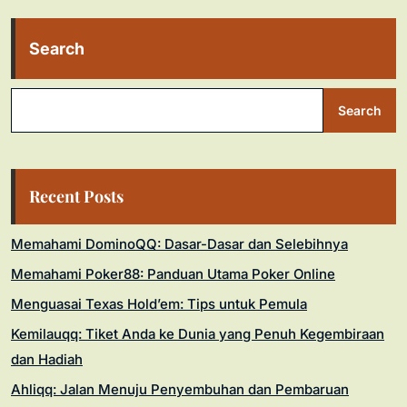
Search
Search
Recent Posts
Memahami DominoQQ: Dasar-Dasar dan Selebihnya
Memahami Poker88: Panduan Utama Poker Online
Menguasai Texas Hold’em: Tips untuk Pemula
Kemilauqq: Tiket Anda ke Dunia yang Penuh Kegembiraan
dan Hadiah
Ahliqq: Jalan Menuju Penyembuhan dan Pembaruan