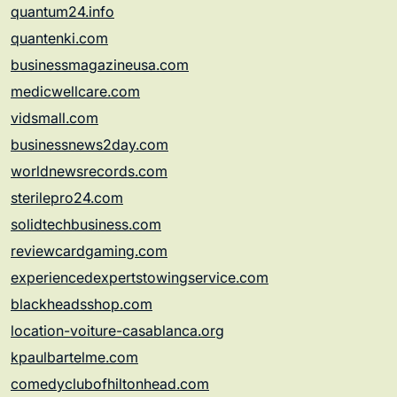
quantum24.info
quantenki.com
businessmagazineusa.com
medicwellcare.com
vidsmall.com
businessnews2day.com
worldnewsrecords.com
sterilepro24.com
solidtechbusiness.com
reviewcardgaming.com
experiencedexpertstowingservice.com
blackheadsshop.com
location-voiture-casablanca.org
kpaulbartelme.com
comedyclubofhiltonhead.com