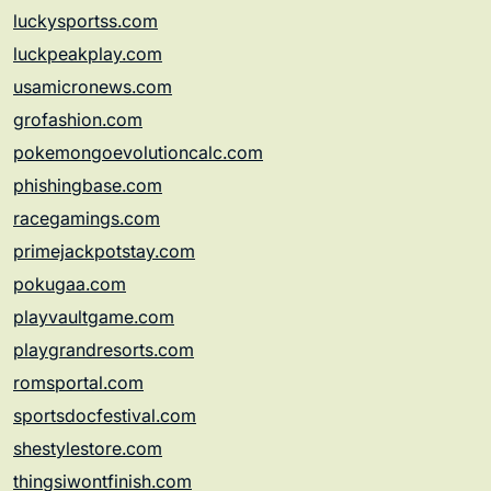
luckysportss.com
luckpeakplay.com
usamicronews.com
grofashion.com
pokemongoevolutioncalc.com
phishingbase.com
racegamings.com
primejackpotstay.com
pokugaa.com
playvaultgame.com
playgrandresorts.com
romsportal.com
sportsdocfestival.com
shestylestore.com
thingsiwontfinish.com