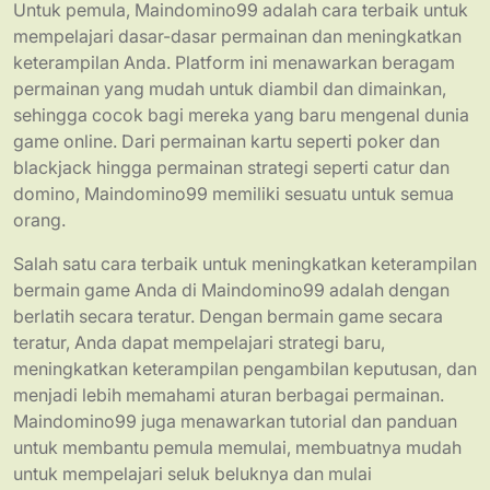
Untuk pemula, Maindomino99 adalah cara terbaik untuk
mempelajari dasar-dasar permainan dan meningkatkan
keterampilan Anda. Platform ini menawarkan beragam
permainan yang mudah untuk diambil dan dimainkan,
sehingga cocok bagi mereka yang baru mengenal dunia
game online. Dari permainan kartu seperti poker dan
blackjack hingga permainan strategi seperti catur dan
domino, Maindomino99 memiliki sesuatu untuk semua
orang.
Salah satu cara terbaik untuk meningkatkan keterampilan
bermain game Anda di Maindomino99 adalah dengan
berlatih secara teratur. Dengan bermain game secara
teratur, Anda dapat mempelajari strategi baru,
meningkatkan keterampilan pengambilan keputusan, dan
menjadi lebih memahami aturan berbagai permainan.
Maindomino99 juga menawarkan tutorial dan panduan
untuk membantu pemula memulai, membuatnya mudah
untuk mempelajari seluk beluknya dan mulai