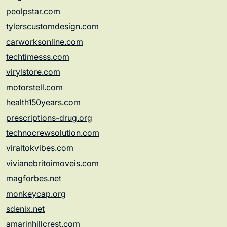
peolpstar.com
tylerscustomdesign.com
carworksonline.com
techtimesss.com
virylstore.com
motorstell.com
health150years.com
prescriptions-drug.org
technocrewsolution.com
viraltokvibes.com
vivianebritoimoveis.com
magforbes.net
monkeycap.org
sdenix.net
amarinhillcrest.com