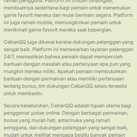
ramah pengguna. Platform ini mudah dinavigasi,
membuatnya sederhana bagi pemain untuk menemukan
game favorit mereka dan mulai bermain segera. Platform
ini juga ramah mobile, memungkinkan pemain untuk
menikmati game favorit mereka saat bepergian.
CebanQQ juga dikenal karena dukungan pelanggan yang
sangat baik. Platform ini menawarkan layanan pelanggan
24/7, memastikan bahwa pemain dapat memperoleh
bantuan dengan masalah atau pertanyaan apa pun yang
mungkin mereka miliki. Apakah pemain membutuhkan
bantuan dengan permainan atau memiliki pertanyaan
tentang bonus, tim dukungan CebanQQ selalu tersedia
untuk membantu.
Secara keseluruhan, CebanQQ adalah tujuan utama bagi
penggemar poker online. Dengan berbagai permainan,
bonus yang murah hati, antarmuka yang ramah
pengguna, dan dukungan pelanggan yang sangat baik,
mudah untuk melihat mengapa begitu banyak pemain