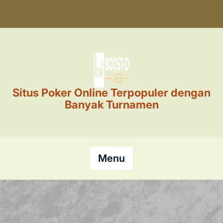
Skip
to
content
Situs Poker Online Terpopuler dengan
Banyak Turnamen
Menu