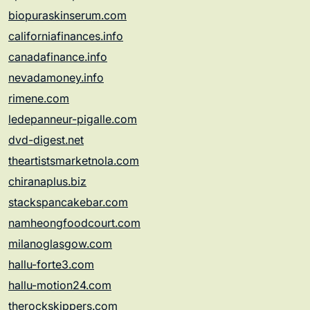
biopuraskinserum.com
californiafinances.info
canadafinance.info
nevadamoney.info
rimene.com
ledepanneur-pigalle.com
dvd-digest.net
theartistsmarketnola.com
chiranaplus.biz
stackspancakebar.com
namheongfoodcourt.com
milanoglasgow.com
hallu-forte3.com
hallu-motion24.com
therockskippers.com