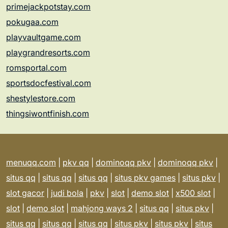
primejackpotstay.com
pokugaa.com
playvaultgame.com
playgrandresorts.com
romsportal.com
sportsdocfestival.com
shestylestore.com
thingsiwontfinish.com
menuqq.com
|
pkv qq
|
dominoqq pkv
|
dominoqq pkv
|
situs qq
|
situs qq
|
situs qq
|
situs pkv games
|
situs pkv
|
slot gacor
|
judi bola
|
pkv
|
slot
|
demo slot
|
x500 slot
|
slot
|
demo slot
|
mahjong ways 2
|
situs qq
|
situs pkv
|
situs qq
|
situs qq
|
situs qq
|
situs pkv
|
situs pkv
|
situs