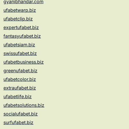
gyanibhandar.com
ufabetwarp.biz
ufabetclip.biz
expertufabet.biz
fantasyufabet.biz
ufabetsiam.biz
swissufabet.biz
ufabetbusiness.biz
greenufabet.biz
ufabetcolor.biz
extraufabet.biz
ufabetlife.biz
ufabetsolutions.biz
socialufabet.biz
surfufabet.biz