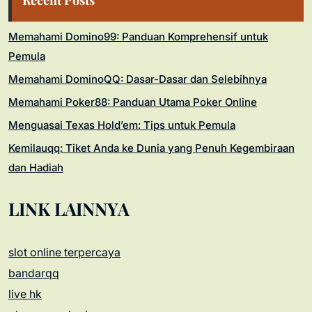
Recent Posts
Memahami Domino99: Panduan Komprehensif untuk
Pemula
Memahami DominoQQ: Dasar-Dasar dan Selebihnya
Memahami Poker88: Panduan Utama Poker Online
Menguasai Texas Hold’em: Tips untuk Pemula
Kemilauqq: Tiket Anda ke Dunia yang Penuh Kegembiraan
dan Hadiah
LINK LAINNYA
slot online terpercaya
bandarqq
live hk