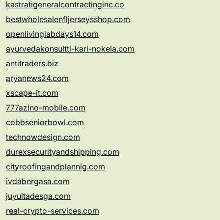
kastratigeneralcontractinginc.co
bestwholesalenfljerseysshop.com
openlivinglabdays14.com
ayurvedakonsultti-kari-nokela.com
antitraders.biz
aryanews24.com
xscape-it.com
777azino-mobile.com
cobbseniorbowl.com
technowdesign.com
durexsecurityandshipping.com
cityroofingandplannig.com
ivdabergasa.com
juyultadesga.com
real-crypto-services.com