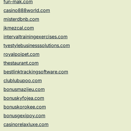
fun-mak.com
casino888world.com
misterdbnb.com
jkmezcal.com
intervaltrainingexercises.com
tyestylebusinesssolutions.com
royalpoipet.com
thestaurant.com
bestlinktrackingsoftware.com
clublubupoo.com
bonusmazijeu.com
bonuskyfojea.com
bonuskorokee.com
bonusgexipoy.com
casinorelaxluxe.com