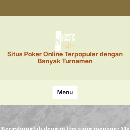
Skip
to
content
Situs Poker Online Terpopuler dengan
Banyak Turnamen
Menu
Bergabunglah dengan tim yang menang: Me