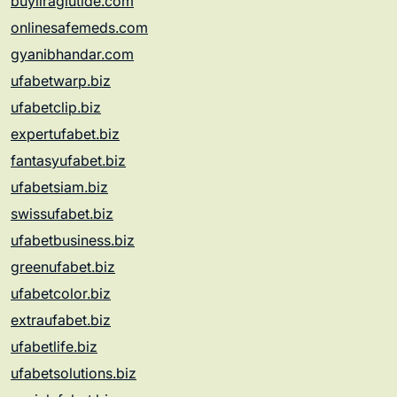
buyliraglutide.com
onlinesafemeds.com
gyanibhandar.com
ufabetwarp.biz
ufabetclip.biz
expertufabet.biz
fantasyufabet.biz
ufabetsiam.biz
swissufabet.biz
ufabetbusiness.biz
greenufabet.biz
ufabetcolor.biz
extraufabet.biz
ufabetlife.biz
ufabetsolutions.biz