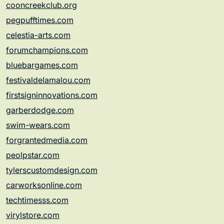
cooncreekclub.org
pegpufftimes.com
celestia-arts.com
forumchampions.com
bluebargames.com
festivaldelamalou.com
firstsigninnovations.com
garberdodge.com
swim-wears.com
forgrantedmedia.com
peolpstar.com
tylerscustomdesign.com
carworksonline.com
techtimesss.com
virylstore.com