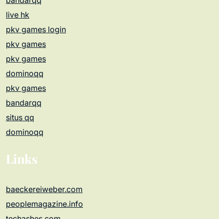
bandarqq
live hk
pkv games login
pkv games
pkv games
dominoqq
pkv games
bandarqq
situs qq
dominoqq
Links
baeckereiweber.com
peoplemagazine.info
techashes.com