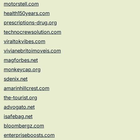
motorstell.com
health150years.com
prescriptions-drug.org
technocrewsolution.com
viraltokvibes.com
vivianebritoimoveis.com
magforbes.net
monkeycap.org
sdenix.net
amarinhillcrest.com
the-tourist.org
advogato.net
isafebag.net
bloombergz.com
enterpriseboosts.com