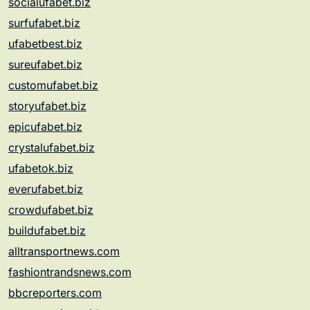
socialufabet.biz
surfufabet.biz
ufabetbest.biz
sureufabet.biz
customufabet.biz
storyufabet.biz
epicufabet.biz
crystalufabet.biz
ufabetok.biz
everufabet.biz
crowdufabet.biz
buildufabet.biz
alltransportnews.com
fashiontrandsnews.com
bbcreporters.com