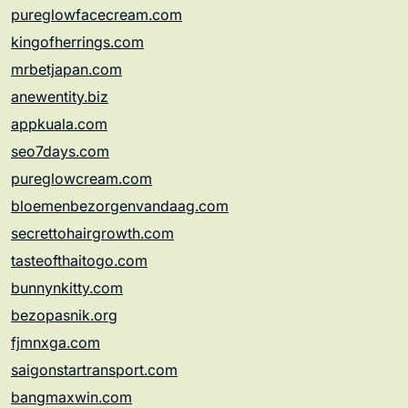
pureglowfacecream.com
kingofherrings.com
mrbetjapan.com
anewentity.biz
appkuala.com
seo7days.com
pureglowcream.com
bloemenbezorgenvandaag.com
secrettohairgrowth.com
tasteofthaitogo.com
bunnynkitty.com
bezopasnik.org
fjmnxga.com
saigonstartransport.com
bangmaxwin.com