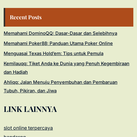
Recent Posts
Memahami DominoQQ: Dasar-Dasar dan Selebihnya
Memahami Poker88: Panduan Utama Poker Online
Menguasai Texas Hold’em: Tips untuk Pemula
Kemilauqq: Tiket Anda ke Dunia yang Penuh Kegembiraan
dan Hadiah
Ahliqq: Jalan Menuju Penyembuhan dan Pembaruan
Tubuh, Pikiran, dan Jiwa
LINK LAINNYA
slot online terpercaya