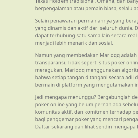
Texas Hold’em tradisional, Omaha, dan bany
berpengalaman atau pemain biasa, selalu a
Selain penawaran permainannya yang ber
yang dinamis dan aktif dari seluruh dunia. 
dapat terhubung satu sama lain secara re
menjadi lebih menarik dan sosial.
Namun yang membedakan Marioqq adalah k
transparansi. Tidak seperti situs poker onl
meragukan, Marioqq menggunakan algoritm
bahwa setiap tangan ditangani secara adil
bermain di platform yang mengutamakan inte
Jadi mengapa menunggu? Bergabunglah deng
poker online yang belum pernah ada sebelu
komunitas aktif, dan komitmen terhadap pe
bagi penggemar poker yang mencari peng
Daftar sekarang dan lihat sendiri mengapa