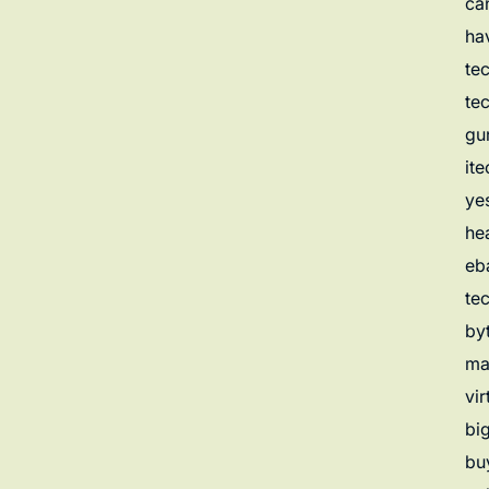
ca
ha
te
te
gu
it
ye
he
eb
te
by
ma
vi
bi
bu