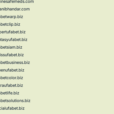
linesafemeds.com
anibhandar.com
abetwarp.biz
betclip.biz
pertufabet.biz
ntasyufabet.biz
abetsiam.biz
issufabet.biz
abetbusiness.biz
eenufabet.biz
abetcolor.biz
traufabet.biz
betlife.biz
abetsolutions.biz
cialufabet.biz