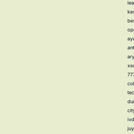
le
ka
be
op
ay
ant
ar
xs
77
co
te
du
ci
iv
ju