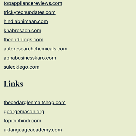
topappliancereviews.com
trickytechupdates.com
hindiabhimaan.com
khabresach.com
thecbdblogs.com
autoresearchchemicals.com
apnabusinesskaro.com
suleckiego.com
Links
thecedarglenmaltshop.com
georgemason.org
topicinhindi.com
uklanguageacademy.com