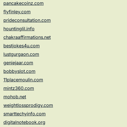
pancakecoinz.com
flyfinley.com
prideconsultation.com
hountinglil.info
chakraaffirmations.net
bestjokes4u.com
lustgurgaon.com
geniejaar.com
bobbyslot.com
11placemoulin.com
mintz360.com
mohob.net
weightlossprodigy.com
smarttechyinfo.com
digitalnotebook.org