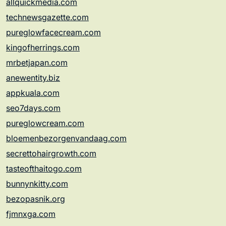
allquickmedia.com
technewsgazette.com
pureglowfacecream.com
kingofherrings.com
mrbetjapan.com
anewentity.biz
appkuala.com
seo7days.com
pureglowcream.com
bloemenbezorgenvandaag.com
secrettohairgrowth.com
tasteofthaitogo.com
bunnynkitty.com
bezopasnik.org
fjmnxga.com