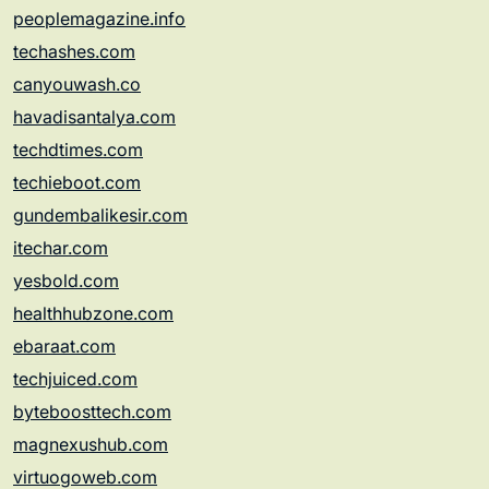
peoplemagazine.info
techashes.com
canyouwash.co
havadisantalya.com
techdtimes.com
techieboot.com
gundembalikesir.com
itechar.com
yesbold.com
healthhubzone.com
ebaraat.com
techjuiced.com
byteboosttech.com
magnexushub.com
virtuogoweb.com