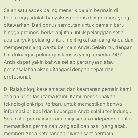
Salah satu aspek paling menarik dalam bermain di
Rajajudiqq adalah banyaknya bonus dan promosi yang
ditawarkan. Dari bonus sambutan untuk pemain baru
hingga promosi berkelanjutan untuk pelanggan setia,
ada banyak peluang untuk meningkatkan uang Anda dan
memperpanjang waktu bermain Anda. Selain itu, dengan
tim dukungan pelanggan khusus yang tersedia 24/7,
Anda dapat yakin bahwa setiap pertanyaan atau
permasalahan akan ditangani dengan cepat dan
profesional.
Di Rajajudiqq, keselamatan dan keamanan pemain kami
adalah prioritas utama kami. Kami menggunakan
teknologi enkripsi terbaru untuk memastikan bahwa
informasi pribadi dan keuangan Anda selalu terlindungi.
Selain itu, permainan kami diuji secara independen untuk
memastikan permainan yang adil dan hasil yang acak,
memberi Anda ketenangan pikiran saat bermain.