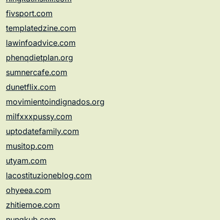
fivsport.com
templatedzine.com
lawinfoadvice.com
phenqdietplan.org
sumnercafe.com
dunetflix.com
movimientoindignados.org
milfxxxpussy.com
uptodatefamily.com
musitop.com
utyam.com
lacostituzioneblog.com
ohyeea.com
zhitiemoe.com
nungkub.com