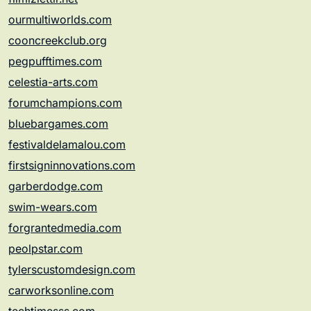
ourmultiworlds.com
cooncreekclub.org
pegpufftimes.com
celestia-arts.com
forumchampions.com
bluebargames.com
festivaldelamalou.com
firstsigninnovations.com
garberdodge.com
swim-wears.com
forgrantedmedia.com
peolpstar.com
tylerscustomdesign.com
carworksonline.com