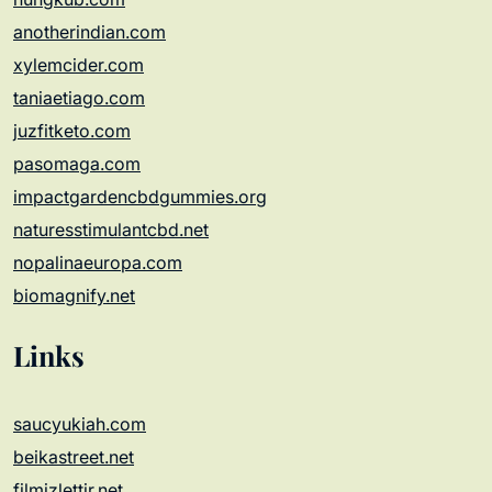
anotherindian.com
xylemcider.com
taniaetiago.com
juzfitketo.com
pasomaga.com
impactgardencbdgummies.org
naturesstimulantcbd.net
nopalinaeuropa.com
biomagnify.net
Links
saucyukiah.com
beikastreet.net
filmizlettir.net