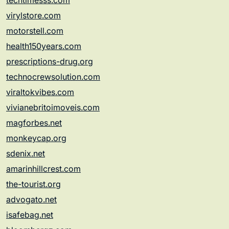
techtimesss.com
virylstore.com
motorstell.com
health150years.com
prescriptions-drug.org
technocrewsolution.com
viraltokvibes.com
vivianebritoimoveis.com
magforbes.net
monkeycap.org
sdenix.net
amarinhillcrest.com
the-tourist.org
advogato.net
isafebag.net