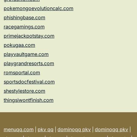
pokemongoevolutioncalc.com
phishingbase.com
racegamings.com
primejackpotstay.com
pokugaa.com
playvaultgame.com
playgrandresorts.com
romsportal.com
sportsdocfestival.com
shestylestore.com
thingsiwontfinish.com
menuqq.com
|
pkv qq
|
dominoqq pkv
|
dominoqq pkv
|