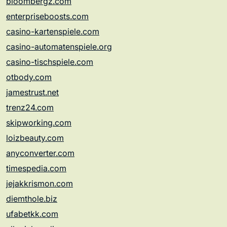
bloombergz.com
enterpriseboosts.com
casino-kartenspiele.com
casino-automatenspiele.org
casino-tischspiele.com
otbody.com
jamestrust.net
trenz24.com
skipworking.com
loizbeauty.com
anyconverter.com
timespedia.com
jejakkrismon.com
diemthole.biz
ufabetkk.com