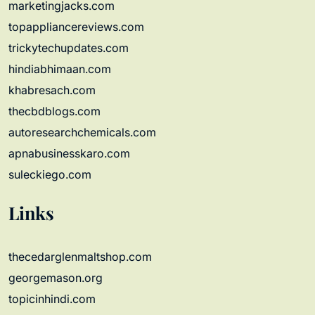
marketingjacks.com
topappliancereviews.com
trickytechupdates.com
hindiabhimaan.com
khabresach.com
thecbdblogs.com
autoresearchchemicals.com
apnabusinesskaro.com
suleckiego.com
Links
thecedarglenmaltshop.com
georgemason.org
topicinhindi.com