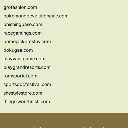
grofashion.com
pokemongoevolutioncalc.com
phishingbase.com
racegamings.com
primejackpotstay.com
pokugaa.com
playvaultgame.com
playgrandresorts.com
romsportal.com
sportsdocfestival.com
shestylestore.com
thingsiwontfinish.com