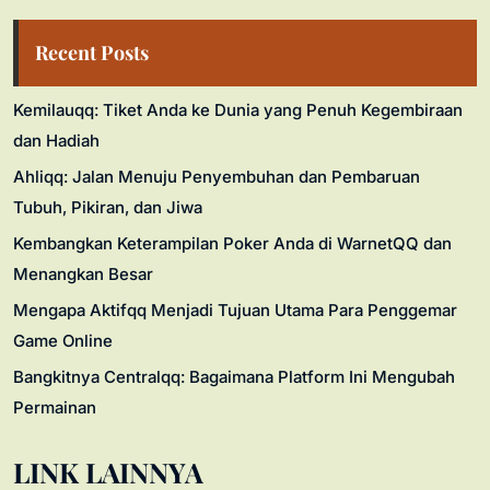
Recent Posts
Kemilauqq: Tiket Anda ke Dunia yang Penuh Kegembiraan
dan Hadiah
Ahliqq: Jalan Menuju Penyembuhan dan Pembaruan
Tubuh, Pikiran, dan Jiwa
Kembangkan Keterampilan Poker Anda di WarnetQQ dan
Menangkan Besar
Mengapa Aktifqq Menjadi Tujuan Utama Para Penggemar
Game Online
Bangkitnya Centralqq: Bagaimana Platform Ini Mengubah
Permainan
LINK LAINNYA