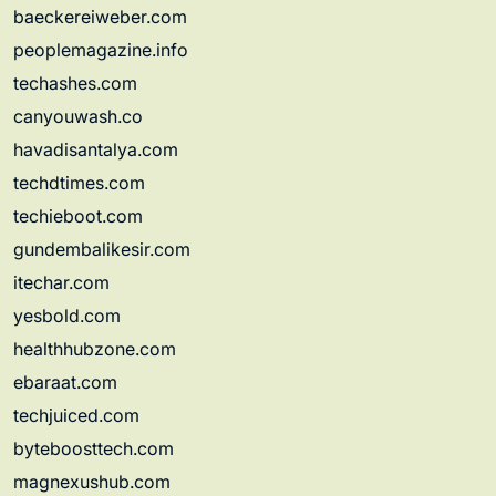
baeckereiweber.com
peoplemagazine.info
techashes.com
canyouwash.co
havadisantalya.com
techdtimes.com
techieboot.com
gundembalikesir.com
itechar.com
yesbold.com
healthhubzone.com
ebaraat.com
techjuiced.com
byteboosttech.com
magnexushub.com