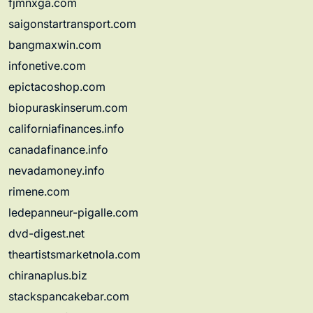
fjmnxga.com
saigonstartransport.com
bangmaxwin.com
infonetive.com
epictacoshop.com
biopuraskinserum.com
californiafinances.info
canadafinance.info
nevadamoney.info
rimene.com
ledepanneur-pigalle.com
dvd-digest.net
theartistsmarketnola.com
chiranaplus.biz
stackspancakebar.com