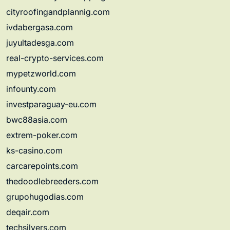
cityroofingandplannig.com
ivdabergasa.com
juyultadesga.com
real-crypto-services.com
mypetzworld.com
infounty.com
investparaguay-eu.com
bwc88asia.com
extrem-poker.com
ks-casino.com
carcarepoints.com
thedoodlebreeders.com
grupohugodias.com
deqair.com
techsilvers.com