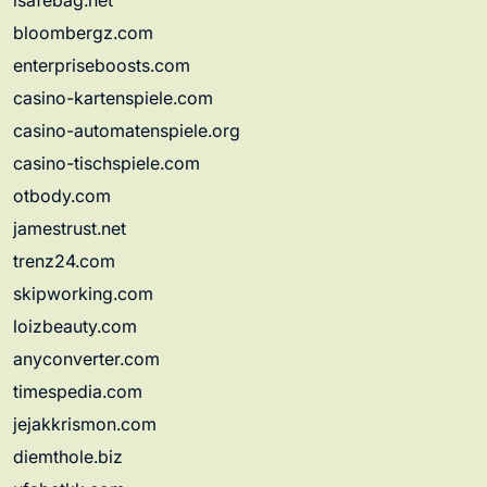
isafebag.net
bloombergz.com
enterpriseboosts.com
casino-kartenspiele.com
casino-automatenspiele.org
casino-tischspiele.com
otbody.com
jamestrust.net
trenz24.com
skipworking.com
loizbeauty.com
anyconverter.com
timespedia.com
jejakkrismon.com
diemthole.biz