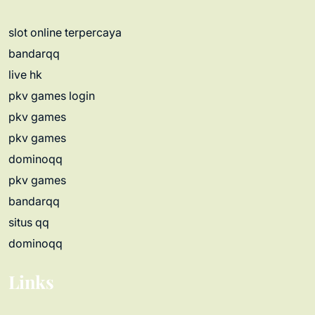
slot online terpercaya
bandarqq
live hk
pkv games login
pkv games
pkv games
dominoqq
pkv games
bandarqq
situs qq
dominoqq
Links