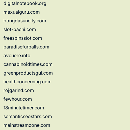
digitalnotebook.org
maxualguru.com
bongdasuncity.com
slot-pachi.com
freespinsslot.com
paradisefurballs.com
aveuere.info
cannabinoidtimes.com
greenproductsgui.com
healthconcerning.com
rojgarind.com
fewhour.com
18minutetimer.com
semanticseostars.com
mainstreamzone.com