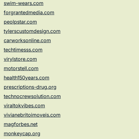
swim-wears.com
forgrantedmedia.com
peolpstar.com
tylerscustomdesign.com
carworksonline.com
techtimesss.com
virylstore.com
motorstell.com
health150years.com
prescriptions-drug.org
technocrewsolution.com
viraltokvibes.com
vivianebritoimoveis.com
magforbes.net
monkeycap.org