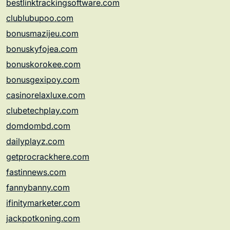
bestlinktrackingsoftware.com
clublubupoo.com
bonusmazijeu.com
bonuskyfojea.com
bonuskorokee.com
bonusgexipoy.com
casinorelaxluxe.com
clubetechplay.com
domdombd.com
dailyplayz.com
getprocrackhere.com
fastinnews.com
fannybanny.com
ifinitymarketer.com
jackpotkoning.com