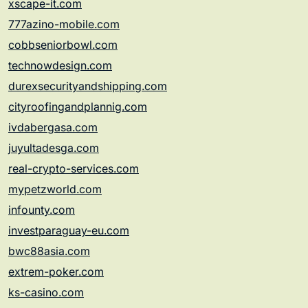
xscape-it.com
777azino-mobile.com
cobbseniorbowl.com
technowdesign.com
durexsecurityandshipping.com
cityroofingandplannig.com
ivdabergasa.com
juyultadesga.com
real-crypto-services.com
mypetzworld.com
infounty.com
investparaguay-eu.com
bwc88asia.com
extrem-poker.com
ks-casino.com