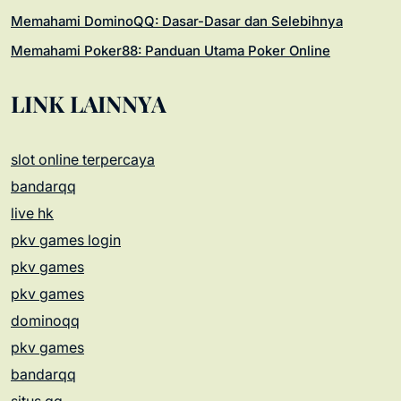
Memahami DominoQQ: Dasar-Dasar dan Selebihnya
Memahami Poker88: Panduan Utama Poker Online
LINK LAINNYA
slot online terpercaya
bandarqq
live hk
pkv games login
pkv games
pkv games
dominoqq
pkv games
bandarqq