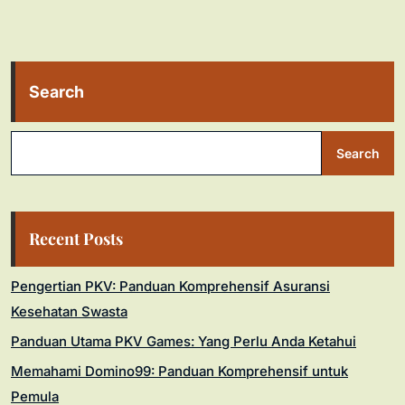
Search
Search
Recent Posts
Pengertian PKV: Panduan Komprehensif Asuransi
Kesehatan Swasta
Panduan Utama PKV Games: Yang Perlu Anda Ketahui
Memahami Domino99: Panduan Komprehensif untuk
Pemula