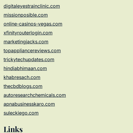
digitaleyestrainclinic.com
missionposible.com
online-casinos-vegas.com
xfinityrouterlogin.com
marketingjacks.com
topappliancereviews.com
trickytechupdates.com
hindiabhimaan.com
khabresach.com
thecbdblogs.com
autoresearchchemicals.com
apnabusinesskaro.com
suleckiego.com
Links