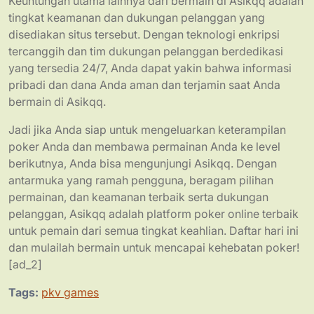
Keuntungan utama lainnya dari bermain di Asikqq adalah
tingkat keamanan dan dukungan pelanggan yang
disediakan situs tersebut. Dengan teknologi enkripsi
tercanggih dan tim dukungan pelanggan berdedikasi
yang tersedia 24/7, Anda dapat yakin bahwa informasi
pribadi dan dana Anda aman dan terjamin saat Anda
bermain di Asikqq.
Jadi jika Anda siap untuk mengeluarkan keterampilan
poker Anda dan membawa permainan Anda ke level
berikutnya, Anda bisa mengunjungi Asikqq. Dengan
antarmuka yang ramah pengguna, beragam pilihan
permainan, dan keamanan terbaik serta dukungan
pelanggan, Asikqq adalah platform poker online terbaik
untuk pemain dari semua tingkat keahlian. Daftar hari ini
dan mulailah bermain untuk mencapai kehebatan poker!
[ad_2]
Tags:
pkv games