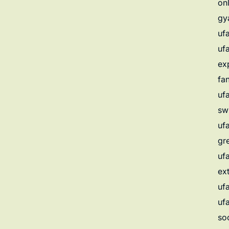
on
gy
uf
ufa
ex
fa
uf
sw
uf
gr
uf
ex
ufa
uf
so