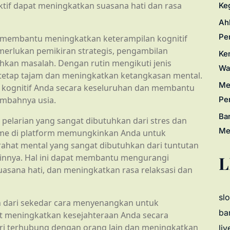
tif dapat meningkatkan suasana hati dan rasa
Ke
Ah
Pe
t membantu meningkatkan keterampilan kognitif
merlukan pemikiran strategis, pengambilan
Ke
an masalah. Dengan rutin mengikuti jenis
Wa
 tetap tajam dan meningkatkan ketangkasan mental.
Me
si kognitif Anda secara keseluruhan dan membantu
ambahnya usia.
Pe
Ba
pelarian yang sangat dibutuhkan dari stres dan
Me
ame di platform memungkinkan Anda untuk
irahat mental yang sangat dibutuhkan dari tuntutan
ainnya. Hal ini dapat membantu mengurangi
L
asana hati, dan meningkatkan rasa relaksasi dan
slo
h dari sekedar cara menyenangkan untuk
ba
t meningkatkan kesejahteraan Anda secara
ari terhubung dengan orang lain dan meningkatkan
liv