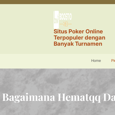
Skip
to
content
Situs Poker Online
Terpopuler dengan
Banyak Turnamen
Home
P
Bagaimana Hematqq Dap