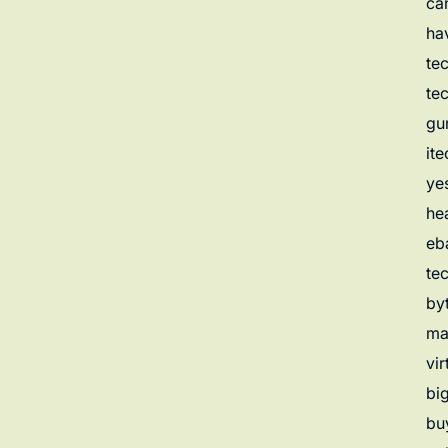
ca
ha
te
te
gu
it
ye
he
eb
te
by
ma
vi
bi
bu