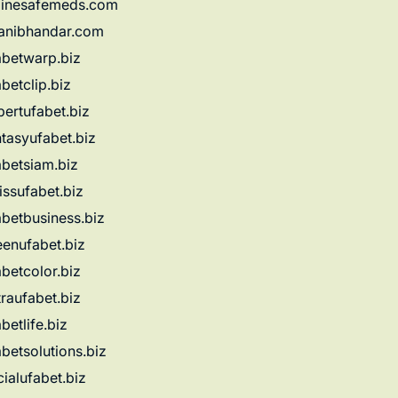
linesafemeds.com
anibhandar.com
abetwarp.biz
betclip.biz
pertufabet.biz
ntasyufabet.biz
abetsiam.biz
issufabet.biz
abetbusiness.biz
eenufabet.biz
abetcolor.biz
traufabet.biz
betlife.biz
abetsolutions.biz
cialufabet.biz