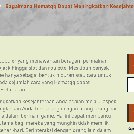
/
Bagaimana Hematqq Dapat Meningkatkan Kesejahte
e populer yang menawarkan beragam permainan
kjack hingga slot dan roulette. Meskipun banyak
 hanya sebagai bentuk hiburan atau cara untuk
ada sejumlah cara yang Hematqq dapat
eseluruhan.
ngkatkan kesejahteraan Anda adalah melalui aspek
mungkinkan Anda terhubung dengan orang-orang dari
ama dalam bermain game. Hal ini dapat membantu
rutama bagi mereka yang mungkin tidak memiliki
Ke
ehari-hari. Berinteraksi dengan orang lain dalam