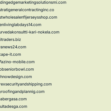
adingedgemarketingsolutionsmi.com
stratigeneralcontractinginc.co
stwholesalenfljerseysshop.com
enlivinglabdays14.com
urvedakonsultti-kari-nokela.com
itraders.biz
yanews24.com
cape-it.com
7azino-mobile.com
bbseniorbowl.com
chnowdesign.com
rexsecurityandshipping.com
tyroofingandplannig.com
dabergasa.com
yultadesga.com