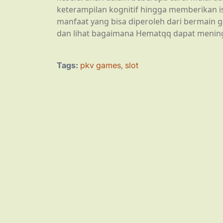
keterampilan kognitif hingga memberikan i
manfaat yang bisa diperoleh dari bermain 
dan lihat bagaimana Hematqq dapat mening
Tags:
pkv games
,
slot