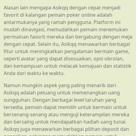
Alasan lain mengapa Asikqq dengan cepat menjadi
favorit di kalangan pemain poker online adalah
antarmukanya yang ramah pengguna. Platform ini
mudah dinavigasi, memudahkan pemain menemukan
permainan favorit mereka dan bergabung dengan meja
dengan cepat. Selain itu, Asikqq menawarkan berbagai
fitur untuk meningkatkan pengalaman bermain game,
seperti avatar yang dapat disesuaikan, opsi obrolan,
dan kemampuan untuk melacak kemajuan dan statistik
Anda dari waktu ke waktu.
Namun mungkin aspek yang paling menarik dari
Asikqq adalah peluang untuk memenangkan uang
sungguhan. Dengan berbagai level taruhan yang
tersedia, pemain dapat memilih untuk bermain untuk
bersenang-senang atau menguji keterampilan mereka
dan bersaing untuk mendapatkan hadiah uang tunai.
Asikqq juga menawarkan berbagai pilihan deposit dan