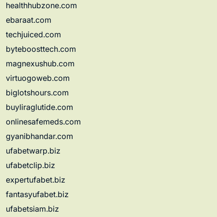
healthhubzone.com
ebaraat.com
techjuiced.com
byteboosttech.com
magnexushub.com
virtuogoweb.com
biglotshours.com
buyliraglutide.com
onlinesafemeds.com
gyanibhandar.com
ufabetwarp.biz
ufabetclip.biz
expertufabet.biz
fantasyufabet.biz
ufabetsiam.biz