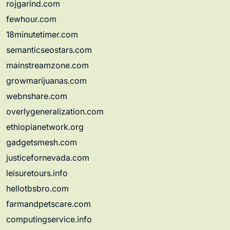
rojgarind.com
fewhour.com
18minutetimer.com
semanticseostars.com
mainstreamzone.com
growmarijuanas.com
webnshare.com
overlygeneralization.com
ethiopianetwork.org
gadgetsmesh.com
justicefornevada.com
leisuretours.info
hellotbsbro.com
farmandpetscare.com
computingservice.info