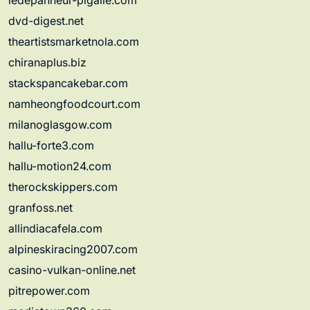
ledepanneur-pigalle.com
dvd-digest.net
theartistsmarketnola.com
chiranaplus.biz
stackspancakebar.com
namheongfoodcourt.com
milanoglasgow.com
hallu-forte3.com
hallu-motion24.com
therockskippers.com
granfoss.net
allindiacafela.com
alpineskiracing2007.com
casino-vulkan-online.net
pitrepower.com