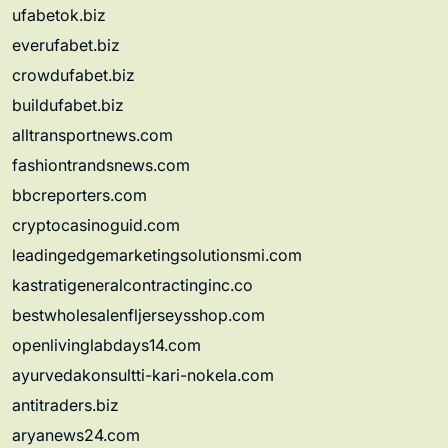
ufabetok.biz
everufabet.biz
crowdufabet.biz
buildufabet.biz
alltransportnews.com
fashiontrandsnews.com
bbcreporters.com
cryptocasinoguid.com
leadingedgemarketingsolutionsmi.com
kastratigeneralcontractinginc.co
bestwholesalenfljerseysshop.com
openlivinglabdays14.com
ayurvedakonsultti-kari-nokela.com
antitraders.biz
aryanews24.com