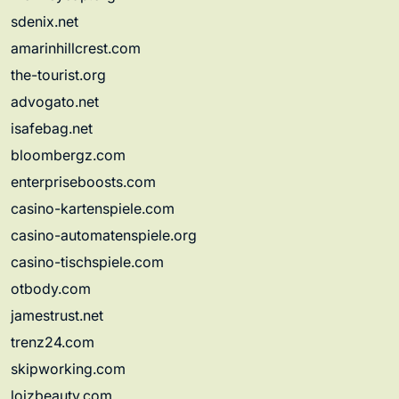
sdenix.net
amarinhillcrest.com
the-tourist.org
advogato.net
isafebag.net
bloombergz.com
enterpriseboosts.com
casino-kartenspiele.com
casino-automatenspiele.org
casino-tischspiele.com
otbody.com
jamestrust.net
trenz24.com
skipworking.com
loizbeauty.com