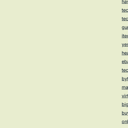
ha
te
te
gu
it
ye
he
eb
te
by
ma
vi
bi
bu
on