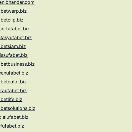
anibhandar.com
abetwarp.biz
betclip.biz
pertufabet.biz
ntasyufabet.biz
abetsiam.biz
issufabet.biz
abetbusiness.biz
eenufabet.biz
abetcolor.biz
traufabet.biz
betlife.biz
abetsolutions.biz
cialufabet.biz
rfufabet.biz