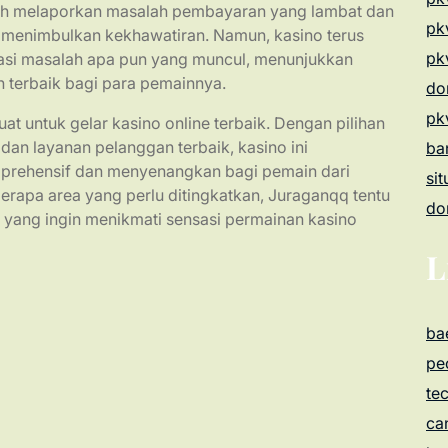
lah melaporkan masalah pembayaran yang lambat dan
pk
t menimbulkan kekhawatiran. Namun, kasino terus
pk
asi masalah apa pun yang muncul, menunjukkan
terbaik bagi para pemainnya.
do
pk
t untuk gelar kasino online terbaik. Dengan pilihan
an layanan pelanggan terbaik, kasino ini
ba
rehensif dan menyenangkan bagi pemain dari
sit
rapa area yang perlu ditingkatkan, Juraganqq tentu
do
 yang ingin menikmati sensasi permainan kasino
L
ba
pe
te
ca