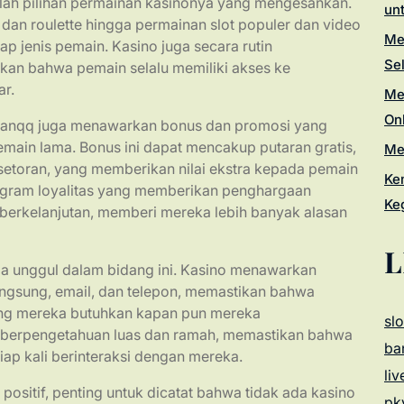
dalah pilihan permainan kasinonya yang mengesankan.
un
 dan roulette hingga permainan slot populer dan video
Me
ap jenis pemain. Kasino juga secara rutin
Se
kan bahwa pemain selalu memiliki akses ke
ar.
Me
On
raganqq juga menawarkan bonus dan promosi yang
ain lama. Bonus ini dapat mencakup putaran gratis,
Me
etoran, yang memberikan nilai ekstra kepada pemain
Ke
rogram loyalitas yang memberikan penghargaan
Ke
erkelanjutan, memberi mereka lebih banyak alasan
L
ga unggul dalam bidang ini. Kasino menawarkan
ngsung, email, dan telepon, memastikan bahwa
ang mereka butuhkan kapan pun mereka
slo
berpengetahuan luas dan ramah, memastikan bahwa
ba
ap kali berinteraksi dengan mereka.
liv
ositif, penting untuk dicatat bahwa tidak ada kasino
pk