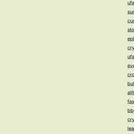
uf
su
cu
st
ep
cr
uf
ev
cr
bu
al
fa
bb
cr
le