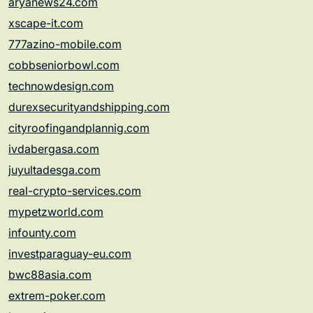
aryanews24.com
xscape-it.com
777azino-mobile.com
cobbseniorbowl.com
technowdesign.com
durexsecurityandshipping.com
cityroofingandplannig.com
ivdabergasa.com
juyultadesga.com
real-crypto-services.com
mypetzworld.com
infounty.com
investparaguay-eu.com
bwc88asia.com
extrem-poker.com