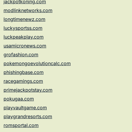
jackpotkoning.com
modlinknetworks.com
longtimenewz.com
luckysportss.com
luckpeakplay.com
usamicronews.com
grofashion.com
pokemongoevolutioncalc.com
phishingbase.com
racegamings.com
primejackpotstay.com
pokugaa.com
playvaultgame.com
playgrandresorts.com
romsportal.com