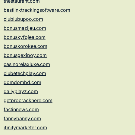
thestaurant.com
bestlinktrackingsoftware.com
clublubupoo.com
bonusmazijeu.com
bonuskyfojea.com
bonuskorokee.com
bonusgexipoy.com
casinorelaxluxe.com
clubetechplay.com
domdombd.com
dailyplayz.com
getprocrackhere.com
fastinnews.com
fannybanny.com
ifinitymarketer.com