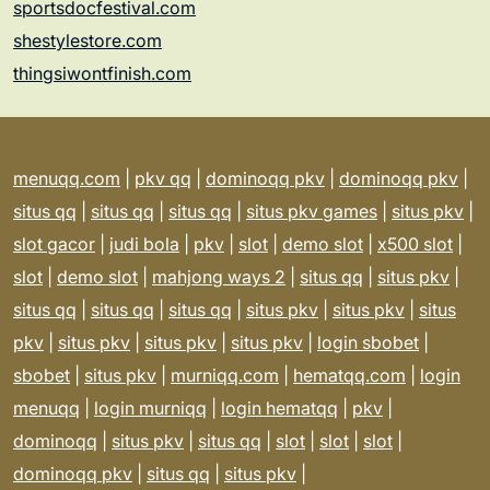
sportsdocfestival.com
shestylestore.com
thingsiwontfinish.com
menuqq.com
|
pkv qq
|
dominoqq pkv
|
dominoqq pkv
|
situs qq
|
situs qq
|
situs qq
|
situs pkv games
|
situs pkv
|
slot gacor
|
judi bola
|
pkv
|
slot
|
demo slot
|
x500 slot
|
slot
|
demo slot
|
mahjong ways 2
|
situs qq
|
situs pkv
|
situs qq
|
situs qq
|
situs qq
|
situs pkv
|
situs pkv
|
situs
pkv
|
situs pkv
|
situs pkv
|
situs pkv
|
login sbobet
|
sbobet
|
situs pkv
|
murniqq.com
|
hematqq.com
|
login
menuqq
|
login murniqq
|
login hematqq
|
pkv
|
dominoqq
|
situs pkv
|
situs qq
|
slot
|
slot
|
slot
|
dominoqq pkv
|
situs qq
|
situs pkv
|