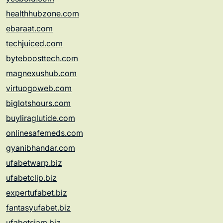
healthhubzone.com
ebaraat.com
techjuiced.com
byteboosttech.com
magnexushub.com
virtuogoweb.com
biglotshours.com
buyliraglutide.com
onlinesafemeds.com
gyanibhandar.com
ufabetwarp.biz
ufabetclip.biz
expertufabet.biz
fantasyufabet.biz
ufabetsiam.biz