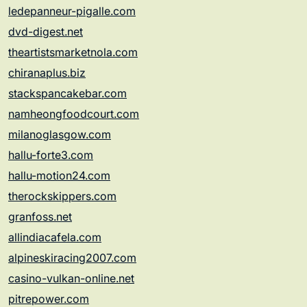
ledepanneur-pigalle.com
dvd-digest.net
theartistsmarketnola.com
chiranaplus.biz
stackspancakebar.com
namheongfoodcourt.com
milanoglasgow.com
hallu-forte3.com
hallu-motion24.com
therockskippers.com
granfoss.net
allindiacafela.com
alpineskiracing2007.com
casino-vulkan-online.net
pitrepower.com