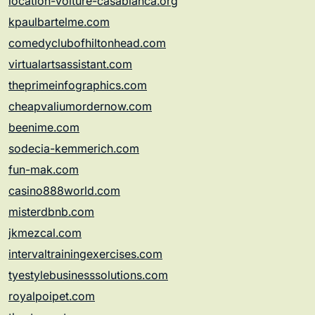
location-voiture-casablanca.org
kpaulbartelme.com
comedyclubofhiltonhead.com
virtualartsassistant.com
theprimeinfographics.com
cheapvaliumordernow.com
beenime.com
sodecia-kemmerich.com
fun-mak.com
casino888world.com
misterdbnb.com
jkmezcal.com
intervaltrainingexercises.com
tyestylebusinesssolutions.com
royalpoipet.com