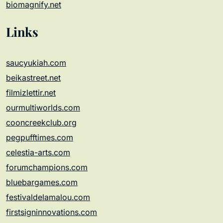
biomagnify.net
Links
saucyukiah.com
beikastreet.net
filmizlettir.net
ourmultiworlds.com
cooncreekclub.org
pegpufftimes.com
celestia-arts.com
forumchampions.com
bluebargames.com
festivaldelamalou.com
firstsigninnovations.com