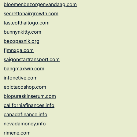
bloemenbezorgenvandaag.com
secrettohairgrowth.com
tasteofthaitogo.com
bunnynkitty.com
bezopasnik.org
fjmnxga.com
saigonstartransport.com
bangmaxwin.com
infonetive.com
epictacoshop.com
biopuraskinserum.com
californiafinances.info
canadafinance.info
nevadamoney.info
rimene.com