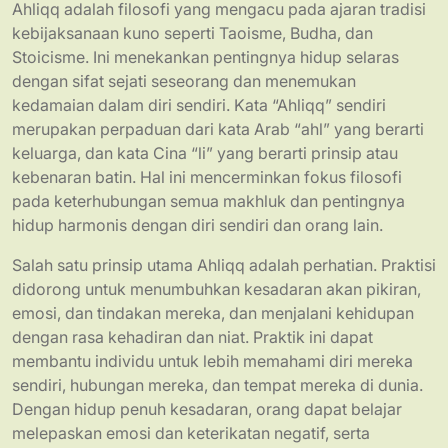
Ahliqq adalah filosofi yang mengacu pada ajaran tradisi
kebijaksanaan kuno seperti Taoisme, Budha, dan
Stoicisme. Ini menekankan pentingnya hidup selaras
dengan sifat sejati seseorang dan menemukan
kedamaian dalam diri sendiri. Kata “Ahliqq” sendiri
merupakan perpaduan dari kata Arab “ahl” yang berarti
keluarga, dan kata Cina “li” yang berarti prinsip atau
kebenaran batin. Hal ini mencerminkan fokus filosofi
pada keterhubungan semua makhluk dan pentingnya
hidup harmonis dengan diri sendiri dan orang lain.
Salah satu prinsip utama Ahliqq adalah perhatian. Praktisi
didorong untuk menumbuhkan kesadaran akan pikiran,
emosi, dan tindakan mereka, dan menjalani kehidupan
dengan rasa kehadiran dan niat. Praktik ini dapat
membantu individu untuk lebih memahami diri mereka
sendiri, hubungan mereka, dan tempat mereka di dunia.
Dengan hidup penuh kesadaran, orang dapat belajar
melepaskan emosi dan keterikatan negatif, serta