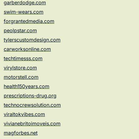
garberdodge.com
swim-wears.com
forgrantedmedia.com
peolpstar.com
tylerscustomdesign.com
carworksonline.com
techtimesss.com
virylstore.com
motorstell.com
health150years.com
prescriptions-drug.org
technocrewsolution.com
viraltokvibes.com
vivianebritoimoveis.com
magforbes.net