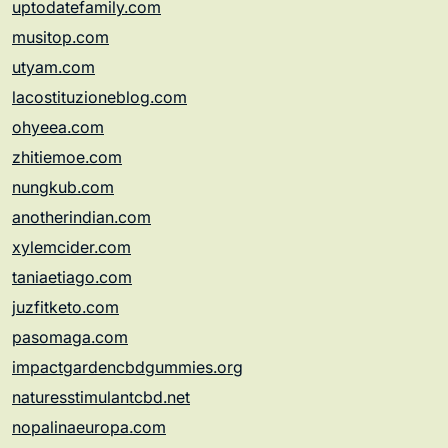
uptodatefamily.com
musitop.com
utyam.com
lacostituzioneblog.com
ohyeea.com
zhitiemoe.com
nungkub.com
anotherindian.com
xylemcider.com
taniaetiago.com
juzfitketo.com
pasomaga.com
impactgardencbdgummies.org
naturesstimulantcbd.net
nopalinaeuropa.com