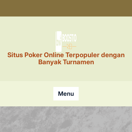
Skip
to
content
Situs Poker Online Terpopuler dengan
Banyak Turnamen
Menu