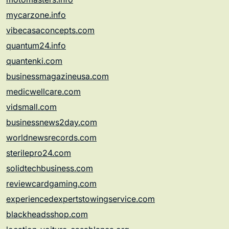
mycarzone.info
vibecasaconcepts.com
quantum24.info
quantenki.com
businessmagazineusa.com
medicwellcare.com
vidsmall.com
businessnews2day.com
worldnewsrecords.com
sterilepro24.com
solidtechbusiness.com
reviewcardgaming.com
experiencedexpertstowingservice.com
blackheadsshop.com